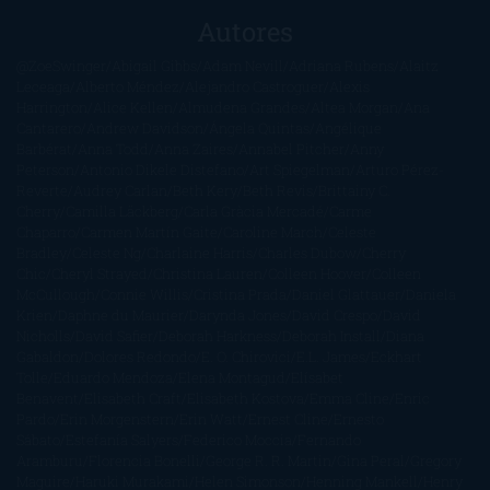
Autores
@ZoeSwinger
Abigail Gibbs
Adam Nevill
Adriana Rubens
Alaitz
Leceaga
Alberto Méndez
Alejandro Castroguer
Alexis
Harrington
Alice Kellen
Almudena Grandes
Altea Morgan
Ana
Cantarero
Andrew Davidson
Ángela Quintas
Angélique
Barbérat
Anna Todd
Anna Zaires
Annabel Pitcher
Anny
Peterson
Antonio Dikele Distefano
Art Spiegelman
Arturo Pérez-
Reverte
Audrey Carlan
Beth Kery
Beth Revis
Brittainy C.
Cherry
Camilla Läckberg
Carla Gràcia Mercadé
Carme
Chaparro
Carmen Martín Gaite
Caroline March
Celeste
Bradley
Celeste Ng
Charlaine Harris
Charles Dubow
Cherry
Chic
Cheryl Strayed
Christina Lauren
Colleen Hoover
Colleen
McCullough
Connie Willis
Cristina Prada
Daniel Glattauer
Daniela
Krien
Daphne du Maurier
Darynda Jones
David Crespo
David
Nicholls
David Safier
Deborah Harkness
Deborah Install
Diana
Gabaldon
Dolores Redondo
E. O. Chirovici
E.L. James
Eckhart
Tolle
Eduardo Mendoza
Elena Montagud
Elísabet
Benavent
Elisabeth Craft
Elisabeth Kostova
Emma Cline
Enric
Pardo
Erin Morgenstern
Erin Watt
Ernest Cline
Ernesto
Sábato
Estefanía Salyers
Federico Moccia
Fernando
Aramburu
Florencia Bonelli
George R. R. Martin
Gina Peral
Gregory
Maguire
Haruki Murakami
Helen Simonson
Henning Mankell
Henry