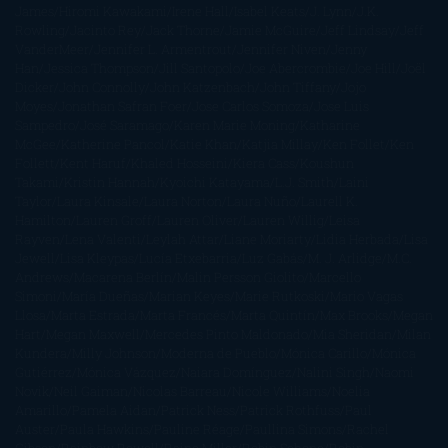
James
Hiromi Kawakami
Irene Hall
Isabel Keats
J. Lynn
J.K.
Rowling
Jacinto Rey
Jack Thorne
Jamie McGuire
Jeff Lindsay
Jeff
VanderMeer
Jennifer L. Armentrout
Jennifer Niven
Jenny
Han
Jessica Thompson
Jill Santopolo
Joe Abercrombie
Joe Hill
Joël
Dicker
John Connolly
John Katzenbach
John Tiffany
Jojo
Moyes
Jonathan Safran Foer
Jose Carlos Somoza
Jose Luis
Sampedro
José Saramago
Karen Marie Moning
Katharine
McGee
Katherine Pancol
Katie Khan
Katjia Millay
Ken Follet
Ken
Follett
Kent Haruf
Khaled Hosseini
Kiera Cass
Koushun
Takami
Kristin Hannah
Kyoichi Katayama
L.J. Smith
Laini
Taylor
Laura Kinsale
Laura Norton
Laura Nuño
Laurell K.
Hamilton
Lauren Groff
Lauren Oliver
Lauren Willig
Leisa
Rayven
Lena Valenti
Leylah Attar
Liane Moriarty
Lidia Herbada
Lisa
Jewell
Lisa Kleypas
Lucía Etxebarria
Luz Gabás
M. J. Arlidge
M.C.
Andrews
Macarena Berlín
Malin Persson Giolito
Marcello
Simoni
María Dueñas
Marian Keyes
Marie Rutkoski
Mario Vagas
Llosa
Marta Estrada
Marta Francés
Marta Quintín
Max Brooks
Megan
Hart
Megan Maxwell
Mercedes Pinto Maldonado
Mia Sheridan
Milan
Kundera
Milly Johnson
Moderna de Pueblo
Mónica Carillo
Mónica
Gutiérrez
Mónica Vázquez
Naiara Domínguez
Nalini Singh
Naomi
Novik
Neil Gaiman
Nicolas Barreau
Nicole Williams
Noelia
Amarillo
Pamela Aidan
Patrick Ness
Patrick Rothfuss
Paul
Auster
Paula Hawkins
Pauline Réage
Paullina Simons
Rachel