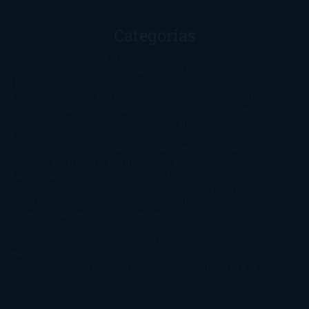
Categorías
1-Star
2-Stars
3-Stars
4-Stars
5-Stars
Artículos
periodísticos
Aventuras
Blog
Canción de Hielo y Fuego
Chick-
Lit
Ciencia
Ficción
Clásicos
Colaboraciones
Comic
Concursos
Crecemos
Descarga
del libro
Drama
Duda Gramatical
El Ojo de Sauron
El poema de la
semana
Encuestas
Erótica
Especiales
Fantasía y Ciencia
Ficción
Feeling Good
Hay
vida
Histórica
Humor
Infantil
Intriga
Juvenil
Lecturas
Anticipadas
Libros que enganchan
Listas
Literatura
Fantástica
Literatura Japonesa
LofbuksDesigns
Los más vendidos
Mi
opinión
Narrativa
No ficción
Novela de misterio y suspense
Novela
Negra y Policiaca
Ocasiones especiales
Otros
Películas
Premio
Planeta
Próximas Publicaciones
Realismo
Mágico
Realista
Recomendaciones
Reseñas
Romance
paranormal
Romántica
Romántica Victoriana
Sagas
Segunda
mano
Sentimental
Series
Sobrevivir a una
novela
Terror
Test
Thriller
Trilogías
Uncategorized
Ya a la
venta
Young Adults
¡No me gusta!