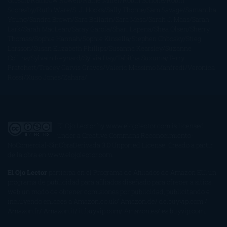
Gibson
Rainbow Rowell
Raine Miller
Robin Schone
Robin
Scoresby
Ruth Ware
S. J. Hooks
Sally Thorne
Sam Savage
Samantha
Young
Sandra Brown
Sara Ballarín
Sara Mesa
Sarah J. Maas
Sarah
Lark
Sarah MacLean
Saray García
Shari Lapena
Shea Olsen
Sherry
Thomas
Sophie Hannah
Sophie Kinsella
Stephen Chbosky
Stieg
Larsson
Susan Elizabeth Phillips
Susanna Kearsley
Suzanne
Collins
Sylvain Reynard
Sylvia Day
Tabitha Suzuma
Terry
Pratchett
Tracey Garvis Graves
Valerio Massimo Manfredi
Veronica
Rossi
Xuso Jones
Zahara
El Ojo Lector
by
www.elojolector.com
is licensed
under a
Creative Commons Reconocimiento-
NoComercial-SinObraDerivada 3.0 Unported License
. Creado a partir
de la obra en
www.elojolector.com
.
El Ojo Lector
participa en el Programa de Afiliados de Amazon EU, un
programa de publicidad para afiliados diseñado para ofrecer a sitios
web un modo de obtener comisiones por publicidad, publicitando e
incluyendo enlaces a Amazon.co.uk/ Amazon.de/ de.buyvip.com /
Amazon.fr/ Amazon.it/ it.buyvip.com/ Amazon.es/ es.buyvip.com.