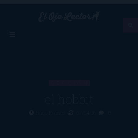
SECCIÓN
el hobbit
Hace 10 años
07/04/16
0