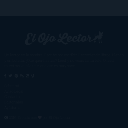
Un lector en la sombra. Escribo por escribir. Recomiendo libros. Blanco
y en botella. ¿Qué queréis más? Leed y no veáis tanta tele. O leed
mientras veis la tele, que eso es muy sano.
Sobre mí
Aviso Legal
Contacto
Editoriales
Ayúdame
2016. Creado con
por
El Ojo Lector
.