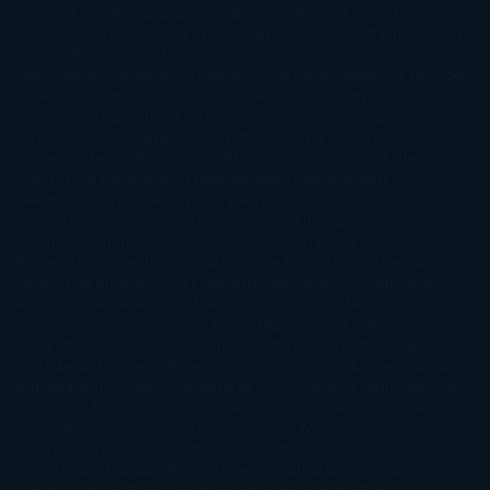
James
Hiromi Kawakami
Irene Hall
Isabel Keats
J. Lynn
J.K.
Rowling
Jacinto Rey
Jack Thorne
Jamie McGuire
Jeff Lindsay
Jeff
VanderMeer
Jennifer L. Armentrout
Jennifer Niven
Jenny
Han
Jessica Thompson
Jill Santopolo
Joe Abercrombie
Joe Hill
Joël
Dicker
John Connolly
John Katzenbach
John Tiffany
Jojo
Moyes
Jonathan Safran Foer
Jose Carlos Somoza
Jose Luis
Sampedro
José Saramago
Karen Marie Moning
Katharine
McGee
Katherine Pancol
Katie Khan
Katjia Millay
Ken Follet
Ken
Follett
Kent Haruf
Khaled Hosseini
Kiera Cass
Koushun
Takami
Kristin Hannah
Kyoichi Katayama
L.J. Smith
Laini
Taylor
Laura Kinsale
Laura Norton
Laura Nuño
Laurell K.
Hamilton
Lauren Groff
Lauren Oliver
Lauren Willig
Leisa
Rayven
Lena Valenti
Leylah Attar
Liane Moriarty
Lidia Herbada
Lisa
Jewell
Lisa Kleypas
Lucía Etxebarria
Luz Gabás
M. J. Arlidge
M.C.
Andrews
Macarena Berlín
Malin Persson Giolito
Marcello
Simoni
María Dueñas
Marian Keyes
Marie Rutkoski
Mario Vagas
Llosa
Marta Estrada
Marta Francés
Marta Quintín
Max Brooks
Megan
Hart
Megan Maxwell
Mercedes Pinto Maldonado
Mia Sheridan
Milan
Kundera
Milly Johnson
Moderna de Pueblo
Mónica Carillo
Mónica
Gutiérrez
Mónica Vázquez
Naiara Domínguez
Nalini Singh
Naomi
Novik
Neil Gaiman
Nicolas Barreau
Nicole Williams
Noelia
Amarillo
Pamela Aidan
Patrick Ness
Patrick Rothfuss
Paul
Auster
Paula Hawkins
Pauline Réage
Paullina Simons
Rachel