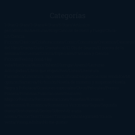
Categorías
1-Star
2-Stars
3-Stars
4-Stars
5-Stars
Artículos
periodísticos
Aventuras
Blog
Canción de Hielo y Fuego
Chick-
Lit
Ciencia
Ficción
Clásicos
Colaboraciones
Comic
Concursos
Crecemos
Descarga
del libro
Drama
Duda Gramatical
El Ojo de Sauron
El poema de la
semana
Encuestas
Erótica
Especiales
Fantasía y Ciencia
Ficción
Feeling Good
Hay
vida
Histórica
Humor
Infantil
Intriga
Juvenil
Lecturas
Anticipadas
Libros que enganchan
Listas
Literatura
Fantástica
Literatura Japonesa
LofbuksDesigns
Los más vendidos
Mi
opinión
Narrativa
No ficción
Novela de misterio y suspense
Novela
Negra y Policiaca
Ocasiones especiales
Otros
Películas
Premio
Planeta
Próximas Publicaciones
Realismo
Mágico
Realista
Recomendaciones
Reseñas
Romance
paranormal
Romántica
Romántica Victoriana
Sagas
Segunda
mano
Sentimental
Series
Sobrevivir a una
novela
Terror
Test
Thriller
Trilogías
Uncategorized
Ya a la
venta
Young Adults
¡No me gusta!