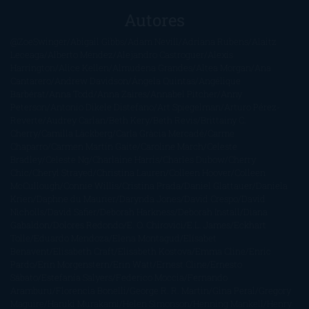
Autores
@ZoeSwinger
Abigail Gibbs
Adam Nevill
Adriana Rubens
Alaitz
Leceaga
Alberto Méndez
Alejandro Castroguer
Alexis
Harrington
Alice Kellen
Almudena Grandes
Altea Morgan
Ana
Cantarero
Andrew Davidson
Ángela Quintas
Angélique
Barbérat
Anna Todd
Anna Zaires
Annabel Pitcher
Anny
Peterson
Antonio Dikele Distefano
Art Spiegelman
Arturo Pérez-
Reverte
Audrey Carlan
Beth Kery
Beth Revis
Brittainy C.
Cherry
Camilla Läckberg
Carla Gràcia Mercadé
Carme
Chaparro
Carmen Martín Gaite
Caroline March
Celeste
Bradley
Celeste Ng
Charlaine Harris
Charles Dubow
Cherry
Chic
Cheryl Strayed
Christina Lauren
Colleen Hoover
Colleen
McCullough
Connie Willis
Cristina Prada
Daniel Glattauer
Daniela
Krien
Daphne du Maurier
Darynda Jones
David Crespo
David
Nicholls
David Safier
Deborah Harkness
Deborah Install
Diana
Gabaldon
Dolores Redondo
E. O. Chirovici
E.L. James
Eckhart
Tolle
Eduardo Mendoza
Elena Montagud
Elísabet
Benavent
Elisabeth Craft
Elisabeth Kostova
Emma Cline
Enric
Pardo
Erin Morgenstern
Erin Watt
Ernest Cline
Ernesto
Sábato
Estefanía Salyers
Federico Moccia
Fernando
Aramburu
Florencia Bonelli
George R. R. Martin
Gina Peral
Gregory
Maguire
Haruki Murakami
Helen Simonson
Henning Mankell
Henry