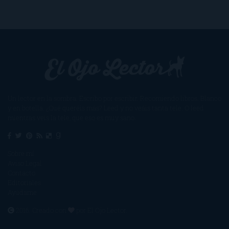
Un lector en la sombra. Escribo por escribir. Recomiendo libros. Blanco
y en botella. ¿Qué queréis más? Leed y no veáis tanta tele. O leed
mientras veis la tele, que eso es muy sano.
Sobre mí
Aviso Legal
Contacto
Editoriales
Ayúdame
2016. Creado con
por
El Ojo Lector
.