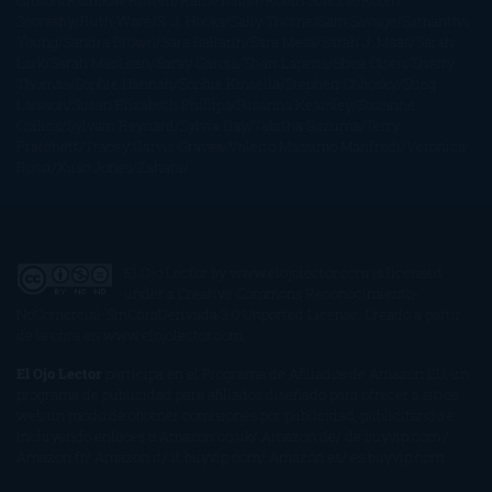
Gibson
Rainbow Rowell
Raine Miller
Robin Schone
Robin
Scoresby
Ruth Ware
S. J. Hooks
Sally Thorne
Sam Savage
Samantha
Young
Sandra Brown
Sara Ballarín
Sara Mesa
Sarah J. Maas
Sarah
Lark
Sarah MacLean
Saray García
Shari Lapena
Shea Olsen
Sherry
Thomas
Sophie Hannah
Sophie Kinsella
Stephen Chbosky
Stieg
Larsson
Susan Elizabeth Phillips
Susanna Kearsley
Suzanne
Collins
Sylvain Reynard
Sylvia Day
Tabitha Suzuma
Terry
Pratchett
Tracey Garvis Graves
Valerio Massimo Manfredi
Veronica
Rossi
Xuso Jones
Zahara
El Ojo Lector
by
www.elojolector.com
is licensed
under a
Creative Commons Reconocimiento-
NoComercial-SinObraDerivada 3.0 Unported License
. Creado a partir
de la obra en
www.elojolector.com
.
El Ojo Lector
participa en el Programa de Afiliados de Amazon EU, un
programa de publicidad para afiliados diseñado para ofrecer a sitios
web un modo de obtener comisiones por publicidad, publicitando e
incluyendo enlaces a Amazon.co.uk/ Amazon.de/ de.buyvip.com /
Amazon.fr/ Amazon.it/ it.buyvip.com/ Amazon.es/ es.buyvip.com.