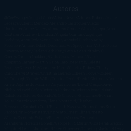
Autores
@ZoeSwinger
Abigail Gibbs
Adam Nevill
Adriana Rubens
Alaitz
Leceaga
Alberto Méndez
Alejandro Castroguer
Alexis
Harrington
Alice Kellen
Almudena Grandes
Altea Morgan
Ana
Cantarero
Andrew Davidson
Ángela Quintas
Angélique
Barbérat
Anna Todd
Anna Zaires
Annabel Pitcher
Anny
Peterson
Antonio Dikele Distefano
Art Spiegelman
Arturo Pérez-
Reverte
Audrey Carlan
Beth Kery
Beth Revis
Brittainy C.
Cherry
Camilla Läckberg
Carla Gràcia Mercadé
Carme
Chaparro
Carmen Martín Gaite
Caroline March
Celeste
Bradley
Celeste Ng
Charlaine Harris
Charles Dubow
Cherry
Chic
Cheryl Strayed
Christina Lauren
Colleen Hoover
Colleen
McCullough
Connie Willis
Cristina Prada
Daniel Glattauer
Daniela
Krien
Daphne du Maurier
Darynda Jones
David Crespo
David
Nicholls
David Safier
Deborah Harkness
Deborah Install
Diana
Gabaldon
Dolores Redondo
E. O. Chirovici
E.L. James
Eckhart
Tolle
Eduardo Mendoza
Elena Montagud
Elísabet
Benavent
Elisabeth Craft
Elisabeth Kostova
Emma Cline
Enric
Pardo
Erin Morgenstern
Erin Watt
Ernest Cline
Ernesto
Sábato
Estefanía Salyers
Federico Moccia
Fernando
Aramburu
Florencia Bonelli
George R. R. Martin
Gina Peral
Gregory
Maguire
Haruki Murakami
Helen Simonson
Henning Mankell
Henry