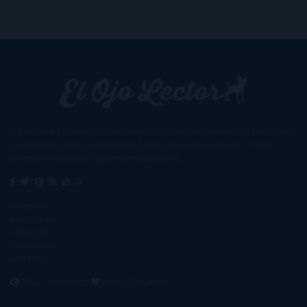
Un lector en la sombra. Escribo por escribir. Recomiendo libros. Blanco
y en botella. ¿Qué queréis más? Leed y no veáis tanta tele. O leed
mientras veis la tele, que eso es muy sano.
Sobre mí
Aviso Legal
Contacto
Editoriales
Ayúdame
2016. Creado con
por
El Ojo Lector
.