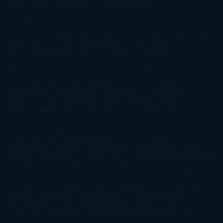
James
Hiromi Kawakami
Irene Hall
Isabel Keats
J. Lynn
J.K.
Rowling
Jacinto Rey
Jack Thorne
Jamie McGuire
Jeff Lindsay
Jeff
VanderMeer
Jennifer L. Armentrout
Jennifer Niven
Jenny
Han
Jessica Thompson
Jill Santopolo
Joe Abercrombie
Joe Hill
Joël
Dicker
John Connolly
John Katzenbach
John Tiffany
Jojo
Moyes
Jonathan Safran Foer
Jose Carlos Somoza
Jose Luis
Sampedro
José Saramago
Karen Marie Moning
Katharine
McGee
Katherine Pancol
Katie Khan
Katjia Millay
Ken Follet
Ken
Follett
Kent Haruf
Khaled Hosseini
Kiera Cass
Koushun
Takami
Kristin Hannah
Kyoichi Katayama
L.J. Smith
Laini
Taylor
Laura Kinsale
Laura Norton
Laura Nuño
Laurell K.
Hamilton
Lauren Groff
Lauren Oliver
Lauren Willig
Leisa
Rayven
Lena Valenti
Leylah Attar
Liane Moriarty
Lidia Herbada
Lisa
Jewell
Lisa Kleypas
Lucía Etxebarria
Luz Gabás
M. J. Arlidge
M.C.
Andrews
Macarena Berlín
Malin Persson Giolito
Marcello
Simoni
María Dueñas
Marian Keyes
Marie Rutkoski
Mario Vagas
Llosa
Marta Estrada
Marta Francés
Marta Quintín
Max Brooks
Megan
Hart
Megan Maxwell
Mercedes Pinto Maldonado
Mia Sheridan
Milan
Kundera
Milly Johnson
Moderna de Pueblo
Mónica Carillo
Mónica
Gutiérrez
Mónica Vázquez
Naiara Domínguez
Nalini Singh
Naomi
Novik
Neil Gaiman
Nicolas Barreau
Nicole Williams
Noelia
Amarillo
Pamela Aidan
Patrick Ness
Patrick Rothfuss
Paul
Auster
Paula Hawkins
Pauline Réage
Paullina Simons
Rachel