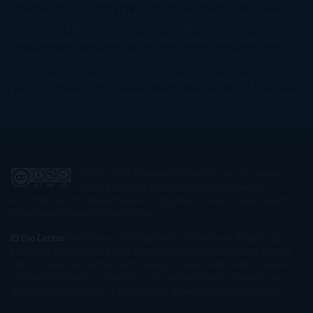
Gibson
Rainbow Rowell
Raine Miller
Robin Schone
Robin
Scoresby
Ruth Ware
S. J. Hooks
Sally Thorne
Sam Savage
Samantha
Young
Sandra Brown
Sara Ballarín
Sara Mesa
Sarah J. Maas
Sarah
Lark
Sarah MacLean
Saray García
Shari Lapena
Shea Olsen
Sherry
Thomas
Sophie Hannah
Sophie Kinsella
Stephen Chbosky
Stieg
Larsson
Susan Elizabeth Phillips
Susanna Kearsley
Suzanne
Collins
Sylvain Reynard
Sylvia Day
Tabitha Suzuma
Terry
Pratchett
Tracey Garvis Graves
Valerio Massimo Manfredi
Veronica
Rossi
Xuso Jones
Zahara
El Ojo Lector
by
www.elojolector.com
is licensed
under a
Creative Commons Reconocimiento-
NoComercial-SinObraDerivada 3.0 Unported License
. Creado a partir
de la obra en
www.elojolector.com
.
El Ojo Lector
participa en el Programa de Afiliados de Amazon EU, un
programa de publicidad para afiliados diseñado para ofrecer a sitios
web un modo de obtener comisiones por publicidad, publicitando e
incluyendo enlaces a Amazon.co.uk/ Amazon.de/ de.buyvip.com /
Amazon.fr/ Amazon.it/ it.buyvip.com/ Amazon.es/ es.buyvip.com.