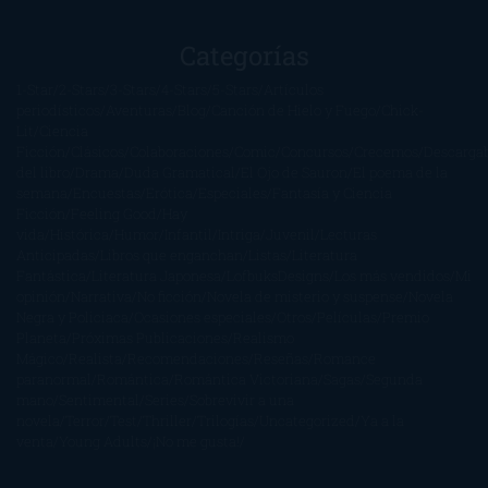
Categorías
1-Star
2-Stars
3-Stars
4-Stars
5-Stars
Artículos
periodísticos
Aventuras
Blog
Canción de Hielo y Fuego
Chick-
Lit
Ciencia
Ficción
Clásicos
Colaboraciones
Comic
Concursos
Crecemos
Descarga
del libro
Drama
Duda Gramatical
El Ojo de Sauron
El poema de la
semana
Encuestas
Erótica
Especiales
Fantasía y Ciencia
Ficción
Feeling Good
Hay
vida
Histórica
Humor
Infantil
Intriga
Juvenil
Lecturas
Anticipadas
Libros que enganchan
Listas
Literatura
Fantástica
Literatura Japonesa
LofbuksDesigns
Los más vendidos
Mi
opinión
Narrativa
No ficción
Novela de misterio y suspense
Novela
Negra y Policiaca
Ocasiones especiales
Otros
Películas
Premio
Planeta
Próximas Publicaciones
Realismo
Mágico
Realista
Recomendaciones
Reseñas
Romance
paranormal
Romántica
Romántica Victoriana
Sagas
Segunda
mano
Sentimental
Series
Sobrevivir a una
novela
Terror
Test
Thriller
Trilogías
Uncategorized
Ya a la
venta
Young Adults
¡No me gusta!