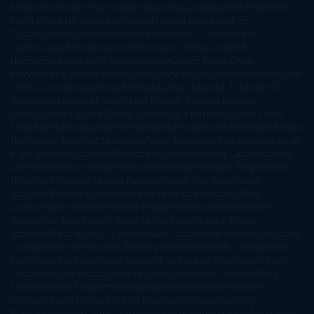
McGee
Katherine Pancol
Katie Khan
Katjia Millay
Ken Follet
Ken
Follett
Kent Haruf
Khaled Hosseini
Kiera Cass
Koushun
Takami
Kristin Hannah
Kyoichi Katayama
L.J. Smith
Laini
Taylor
Laura Kinsale
Laura Norton
Laura Nuño
Laurell K.
Hamilton
Lauren Groff
Lauren Oliver
Lauren Willig
Leisa
Rayven
Lena Valenti
Leylah Attar
Liane Moriarty
Lidia Herbada
Lisa
Jewell
Lisa Kleypas
Lucía Etxebarria
Luz Gabás
M. J. Arlidge
M.C.
Andrews
Macarena Berlín
Malin Persson Giolito
Marcello
Simoni
María Dueñas
Marian Keyes
Marie Rutkoski
Mario Vagas
Llosa
Marta Estrada
Marta Francés
Marta Quintín
Max Brooks
Megan
Hart
Megan Maxwell
Mercedes Pinto Maldonado
Mia Sheridan
Milan
Kundera
Milly Johnson
Moderna de Pueblo
Mónica Carillo
Mónica
Gutiérrez
Mónica Vázquez
Naiara Domínguez
Nalini Singh
Naomi
Novik
Neil Gaiman
Nicolas Barreau
Nicole Williams
Noelia
Amarillo
Pamela Aidan
Patrick Ness
Patrick Rothfuss
Paul
Auster
Paula Hawkins
Pauline Réage
Paullina Simons
Rachel
Gibson
Rainbow Rowell
Raine Miller
Robin Schone
Robin
Scoresby
Ruth Ware
S. J. Hooks
Sally Thorne
Sam Savage
Samantha
Young
Sandra Brown
Sara Ballarín
Sara Mesa
Sarah J. Maas
Sarah
Lark
Sarah MacLean
Saray García
Shari Lapena
Shea Olsen
Sherry
Thomas
Sophie Hannah
Sophie Kinsella
Stephen Chbosky
Stieg
Larsson
Susan Elizabeth Phillips
Susanna Kearsley
Suzanne
Collins
Sylvain Reynard
Sylvia Day
Tabitha Suzuma
Terry
Pratchett
Tracey Garvis Graves
Valerio Massimo Manfredi
Veronica