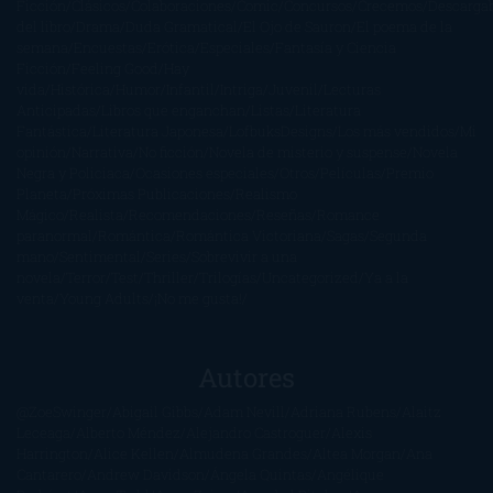
Ficción
Clásicos
Colaboraciones
Comic
Concursos
Crecemos
Descarga
del libro
Drama
Duda Gramatical
El Ojo de Sauron
El poema de la
semana
Encuestas
Erótica
Especiales
Fantasía y Ciencia
Ficción
Feeling Good
Hay
vida
Histórica
Humor
Infantil
Intriga
Juvenil
Lecturas
Anticipadas
Libros que enganchan
Listas
Literatura
Fantástica
Literatura Japonesa
LofbuksDesigns
Los más vendidos
Mi
opinión
Narrativa
No ficción
Novela de misterio y suspense
Novela
Negra y Policiaca
Ocasiones especiales
Otros
Películas
Premio
Planeta
Próximas Publicaciones
Realismo
Mágico
Realista
Recomendaciones
Reseñas
Romance
paranormal
Romántica
Romántica Victoriana
Sagas
Segunda
mano
Sentimental
Series
Sobrevivir a una
novela
Terror
Test
Thriller
Trilogías
Uncategorized
Ya a la
venta
Young Adults
¡No me gusta!
Autores
@ZoeSwinger
Abigail Gibbs
Adam Nevill
Adriana Rubens
Alaitz
Leceaga
Alberto Méndez
Alejandro Castroguer
Alexis
Harrington
Alice Kellen
Almudena Grandes
Altea Morgan
Ana
Cantarero
Andrew Davidson
Ángela Quintas
Angélique