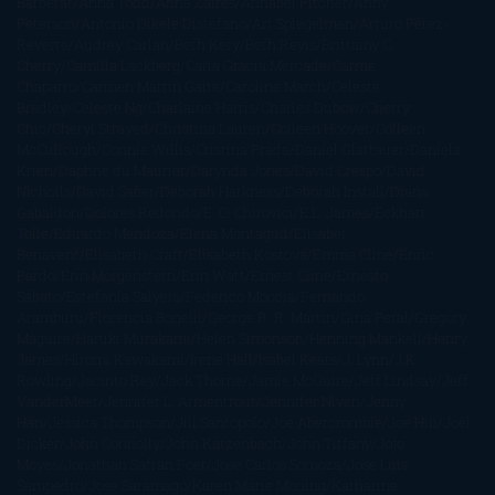
Barbérat
Anna Todd
Anna Zaires
Annabel Pitcher
Anny
Peterson
Antonio Dikele Distefano
Art Spiegelman
Arturo Pérez-
Reverte
Audrey Carlan
Beth Kery
Beth Revis
Brittainy C.
Cherry
Camilla Läckberg
Carla Gràcia Mercadé
Carme
Chaparro
Carmen Martín Gaite
Caroline March
Celeste
Bradley
Celeste Ng
Charlaine Harris
Charles Dubow
Cherry
Chic
Cheryl Strayed
Christina Lauren
Colleen Hoover
Colleen
McCullough
Connie Willis
Cristina Prada
Daniel Glattauer
Daniela
Krien
Daphne du Maurier
Darynda Jones
David Crespo
David
Nicholls
David Safier
Deborah Harkness
Deborah Install
Diana
Gabaldon
Dolores Redondo
E. O. Chirovici
E.L. James
Eckhart
Tolle
Eduardo Mendoza
Elena Montagud
Elísabet
Benavent
Elisabeth Craft
Elisabeth Kostova
Emma Cline
Enric
Pardo
Erin Morgenstern
Erin Watt
Ernest Cline
Ernesto
Sábato
Estefanía Salyers
Federico Moccia
Fernando
Aramburu
Florencia Bonelli
George R. R. Martin
Gina Peral
Gregory
Maguire
Haruki Murakami
Helen Simonson
Henning Mankell
Henry
James
Hiromi Kawakami
Irene Hall
Isabel Keats
J. Lynn
J.K.
Rowling
Jacinto Rey
Jack Thorne
Jamie McGuire
Jeff Lindsay
Jeff
VanderMeer
Jennifer L. Armentrout
Jennifer Niven
Jenny
Han
Jessica Thompson
Jill Santopolo
Joe Abercrombie
Joe Hill
Joël
Dicker
John Connolly
John Katzenbach
John Tiffany
Jojo
Moyes
Jonathan Safran Foer
Jose Carlos Somoza
Jose Luis
Sampedro
José Saramago
Karen Marie Moning
Katharine