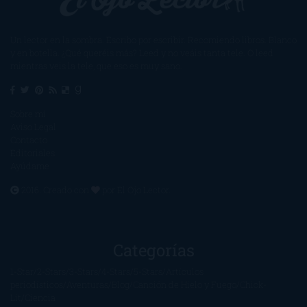
Un lector en la sombra. Escribo por escribir. Recomiendo libros. Blanco
y en botella. ¿Qué queréis más? Leed y no veáis tanta tele. O leed
mientras veis la tele, que eso es muy sano.
Sobre mí
Aviso Legal
Contacto
Editoriales
Ayúdame
2016. Creado con
por
El Ojo Lector
.
Categorías
1-Star
2-Stars
3-Stars
4-Stars
5-Stars
Artículos
periodísticos
Aventuras
Blog
Canción de Hielo y Fuego
Chick-
Lit
Ciencia