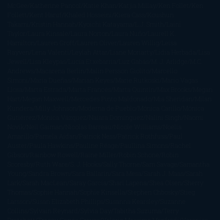
McGee
Katherine Pancol
Katie Khan
Katjia Millay
Ken Follet
Ken
Follett
Kent Haruf
Khaled Hosseini
Kiera Cass
Koushun
Takami
Kristin Hannah
Kyoichi Katayama
L.J. Smith
Laini
Taylor
Laura Kinsale
Laura Norton
Laura Nuño
Laurell K.
Hamilton
Lauren Groff
Lauren Oliver
Lauren Willig
Leisa
Rayven
Lena Valenti
Leylah Attar
Liane Moriarty
Lidia Herbada
Lisa
Jewell
Lisa Kleypas
Lucía Etxebarria
Luz Gabás
M. J. Arlidge
M.C.
Andrews
Macarena Berlín
Malin Persson Giolito
Marcello
Simoni
María Dueñas
Marian Keyes
Marie Rutkoski
Mario Vagas
Llosa
Marta Estrada
Marta Francés
Marta Quintín
Max Brooks
Megan
Hart
Megan Maxwell
Mercedes Pinto Maldonado
Mia Sheridan
Milan
Kundera
Milly Johnson
Moderna de Pueblo
Mónica Carillo
Mónica
Gutiérrez
Mónica Vázquez
Naiara Domínguez
Nalini Singh
Naomi
Novik
Neil Gaiman
Nicolas Barreau
Nicole Williams
Noelia
Amarillo
Pamela Aidan
Patrick Ness
Patrick Rothfuss
Paul
Auster
Paula Hawkins
Pauline Réage
Paullina Simons
Rachel
Gibson
Rainbow Rowell
Raine Miller
Robin Schone
Robin
Scoresby
Ruth Ware
S. J. Hooks
Sally Thorne
Sam Savage
Samantha
Young
Sandra Brown
Sara Ballarín
Sara Mesa
Sarah J. Maas
Sarah
Lark
Sarah MacLean
Saray García
Shari Lapena
Shea Olsen
Sherry
Thomas
Sophie Hannah
Sophie Kinsella
Stephen Chbosky
Stieg
Larsson
Susan Elizabeth Phillips
Susanna Kearsley
Suzanne
Collins
Sylvain Reynard
Sylvia Day
Tabitha Suzuma
Terry