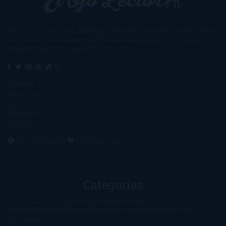
Un lector en la sombra. Escribo por escribir. Recomiendo libros. Blanco
y en botella. ¿Qué queréis más? Leed y no veáis tanta tele. O leed
mientras veis la tele, que eso es muy sano.
Sobre mí
Aviso Legal
Contacto
Editoriales
Ayúdame
2016. Creado con
por
El Ojo Lector
.
Categorías
1-Star
2-Stars
3-Stars
4-Stars
5-Stars
Artículos
periodísticos
Aventuras
Blog
Canción de Hielo y Fuego
Chick-
Lit
Ciencia