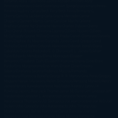
Barbérat
Anna Todd
Anna Zaires
Annabel Pitcher
Anny
Peterson
Antonio Dikele Distefano
Art Spiegelman
Arturo Pérez-
Reverte
Audrey Carlan
Beth Kery
Beth Revis
Brittainy C.
Cherry
Camilla Läckberg
Carla Gràcia Mercadé
Carme
Chaparro
Carmen Martín Gaite
Caroline March
Celeste
Bradley
Celeste Ng
Charlaine Harris
Charles Dubow
Cherry
Chic
Cheryl Strayed
Christina Lauren
Colleen Hoover
Colleen
McCullough
Connie Willis
Cristina Prada
Daniel Glattauer
Daniela
Krien
Daphne du Maurier
Darynda Jones
David Crespo
David
Nicholls
David Safier
Deborah Harkness
Deborah Install
Diana
Gabaldon
Dolores Redondo
E. O. Chirovici
E.L. James
Eckhart
Tolle
Eduardo Mendoza
Elena Montagud
Elísabet
Benavent
Elisabeth Craft
Elisabeth Kostova
Emma Cline
Enric
Pardo
Erin Morgenstern
Erin Watt
Ernest Cline
Ernesto
Sábato
Estefanía Salyers
Federico Moccia
Fernando
Aramburu
Florencia Bonelli
George R. R. Martin
Gina Peral
Gregory
Maguire
Haruki Murakami
Helen Simonson
Henning Mankell
Henry
James
Hiromi Kawakami
Irene Hall
Isabel Keats
J. Lynn
J.K.
Rowling
Jacinto Rey
Jack Thorne
Jamie McGuire
Jeff Lindsay
Jeff
VanderMeer
Jennifer L. Armentrout
Jennifer Niven
Jenny
Han
Jessica Thompson
Jill Santopolo
Joe Abercrombie
Joe Hill
Joël
Dicker
John Connolly
John Katzenbach
John Tiffany
Jojo
Moyes
Jonathan Safran Foer
Jose Carlos Somoza
Jose Luis
Sampedro
José Saramago
Karen Marie Moning
Katharine