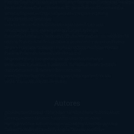
Ficción
Clásicos
Colaboraciones
Comic
Concursos
Crecemos
Descarga
del libro
Drama
Duda Gramatical
El Ojo de Sauron
El poema de la
semana
Encuestas
Erótica
Especiales
Fantasía y Ciencia
Ficción
Feeling Good
Hay
vida
Histórica
Humor
Infantil
Intriga
Juvenil
Lecturas
Anticipadas
Libros que enganchan
Listas
Literatura
Fantástica
Literatura Japonesa
LofbuksDesigns
Los más vendidos
Mi
opinión
Narrativa
No ficción
Novela de misterio y suspense
Novela
Negra y Policiaca
Ocasiones especiales
Otros
Películas
Premio
Planeta
Próximas Publicaciones
Realismo
Mágico
Realista
Recomendaciones
Reseñas
Romance
paranormal
Romántica
Romántica Victoriana
Sagas
Segunda
mano
Sentimental
Series
Sobrevivir a una
novela
Terror
Test
Thriller
Trilogías
Uncategorized
Ya a la
venta
Young Adults
¡No me gusta!
Autores
@ZoeSwinger
Abigail Gibbs
Adam Nevill
Adriana Rubens
Alaitz
Leceaga
Alberto Méndez
Alejandro Castroguer
Alexis
Harrington
Alice Kellen
Almudena Grandes
Altea Morgan
Ana
Cantarero
Andrew Davidson
Ángela Quintas
Angélique