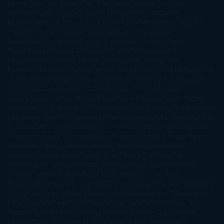
Moyes
Jonathan Safran Foer
Jose Carlos Somoza
Jose Luis
Sampedro
José Saramago
Karen Marie Moning
Katharine
McGee
Katherine Pancol
Katie Khan
Katjia Millay
Ken Follet
Ken
Follett
Kent Haruf
Khaled Hosseini
Kiera Cass
Koushun
Takami
Kristin Hannah
Kyoichi Katayama
L.J. Smith
Laini
Taylor
Laura Kinsale
Laura Norton
Laura Nuño
Laurell K.
Hamilton
Lauren Groff
Lauren Oliver
Lauren Willig
Leisa
Rayven
Lena Valenti
Leylah Attar
Liane Moriarty
Lidia Herbada
Lisa
Jewell
Lisa Kleypas
Lucía Etxebarria
Luz Gabás
M. J. Arlidge
M.C.
Andrews
Macarena Berlín
Malin Persson Giolito
Marcello
Simoni
María Dueñas
Marian Keyes
Marie Rutkoski
Mario Vagas
Llosa
Marta Estrada
Marta Francés
Marta Quintín
Max Brooks
Megan
Hart
Megan Maxwell
Mercedes Pinto Maldonado
Mia Sheridan
Milan
Kundera
Milly Johnson
Moderna de Pueblo
Mónica Carillo
Mónica
Gutiérrez
Mónica Vázquez
Naiara Domínguez
Nalini Singh
Naomi
Novik
Neil Gaiman
Nicolas Barreau
Nicole Williams
Noelia
Amarillo
Pamela Aidan
Patrick Ness
Patrick Rothfuss
Paul
Auster
Paula Hawkins
Pauline Réage
Paullina Simons
Rachel
Gibson
Rainbow Rowell
Raine Miller
Robin Schone
Robin
Scoresby
Ruth Ware
S. J. Hooks
Sally Thorne
Sam Savage
Samantha
Young
Sandra Brown
Sara Ballarín
Sara Mesa
Sarah J. Maas
Sarah
Lark
Sarah MacLean
Saray García
Shari Lapena
Shea Olsen
Sherry
Thomas
Sophie Hannah
Sophie Kinsella
Stephen Chbosky
Stieg
Larsson
Susan Elizabeth Phillips
Susanna Kearsley
Suzanne