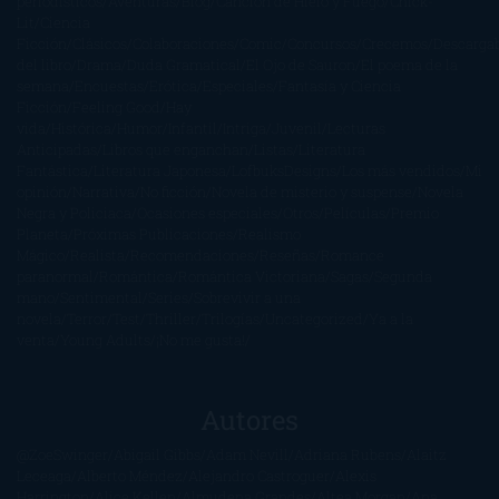
periodísticos
Aventuras
Blog
Canción de Hielo y Fuego
Chick-
Lit
Ciencia
Ficción
Clásicos
Colaboraciones
Comic
Concursos
Crecemos
Descarga
del libro
Drama
Duda Gramatical
El Ojo de Sauron
El poema de la
semana
Encuestas
Erótica
Especiales
Fantasía y Ciencia
Ficción
Feeling Good
Hay
vida
Histórica
Humor
Infantil
Intriga
Juvenil
Lecturas
Anticipadas
Libros que enganchan
Listas
Literatura
Fantástica
Literatura Japonesa
LofbuksDesigns
Los más vendidos
Mi
opinión
Narrativa
No ficción
Novela de misterio y suspense
Novela
Negra y Policiaca
Ocasiones especiales
Otros
Películas
Premio
Planeta
Próximas Publicaciones
Realismo
Mágico
Realista
Recomendaciones
Reseñas
Romance
paranormal
Romántica
Romántica Victoriana
Sagas
Segunda
mano
Sentimental
Series
Sobrevivir a una
novela
Terror
Test
Thriller
Trilogías
Uncategorized
Ya a la
venta
Young Adults
¡No me gusta!
Autores
@ZoeSwinger
Abigail Gibbs
Adam Nevill
Adriana Rubens
Alaitz
Leceaga
Alberto Méndez
Alejandro Castroguer
Alexis
Harrington
Alice Kellen
Almudena Grandes
Altea Morgan
Ana