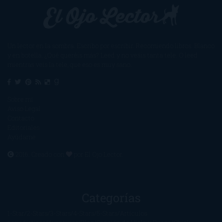
Un lector en la sombra. Escribo por escribir. Recomiendo libros. Blanco
y en botella. ¿Qué queréis más? Leed y no veáis tanta tele. O leed
mientras veis la tele, que eso es muy sano.
Sobre mí
Aviso Legal
Contacto
Editoriales
Ayúdame
2016. Creado con
por
El Ojo Lector
.
Categorías
1-Star
2-Stars
3-Stars
4-Stars
5-Stars
Artículos