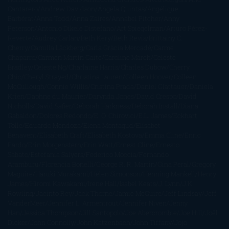
Cantarero
Andrew Davidson
Ángela Quintas
Angélique
Barbérat
Anna Todd
Anna Zaires
Annabel Pitcher
Anny
Peterson
Antonio Dikele Distefano
Art Spiegelman
Arturo Pérez-
Reverte
Audrey Carlan
Beth Kery
Beth Revis
Brittainy C.
Cherry
Camilla Läckberg
Carla Gràcia Mercadé
Carme
Chaparro
Carmen Martín Gaite
Caroline March
Celeste
Bradley
Celeste Ng
Charlaine Harris
Charles Dubow
Cherry
Chic
Cheryl Strayed
Christina Lauren
Colleen Hoover
Colleen
McCullough
Connie Willis
Cristina Prada
Daniel Glattauer
Daniela
Krien
Daphne du Maurier
Darynda Jones
David Crespo
David
Nicholls
David Safier
Deborah Harkness
Deborah Install
Diana
Gabaldon
Dolores Redondo
E. O. Chirovici
E.L. James
Eckhart
Tolle
Eduardo Mendoza
Elena Montagud
Elísabet
Benavent
Elisabeth Craft
Elisabeth Kostova
Emma Cline
Enric
Pardo
Erin Morgenstern
Erin Watt
Ernest Cline
Ernesto
Sábato
Estefanía Salyers
Federico Moccia
Fernando
Aramburu
Florencia Bonelli
George R. R. Martin
Gina Peral
Gregory
Maguire
Haruki Murakami
Helen Simonson
Henning Mankell
Henry
James
Hiromi Kawakami
Irene Hall
Isabel Keats
J. Lynn
J.K.
Rowling
Jacinto Rey
Jack Thorne
Jamie McGuire
Jeff Lindsay
Jeff
VanderMeer
Jennifer L. Armentrout
Jennifer Niven
Jenny
Han
Jessica Thompson
Jill Santopolo
Joe Abercrombie
Joe Hill
Joël
Dicker
John Connolly
John Katzenbach
John Tiffany
Jojo