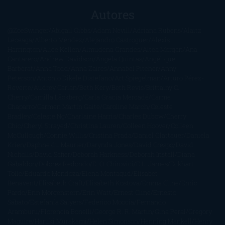
Autores
@ZoeSwinger
Abigail Gibbs
Adam Nevill
Adriana Rubens
Alaitz
Leceaga
Alberto Méndez
Alejandro Castroguer
Alexis
Harrington
Alice Kellen
Almudena Grandes
Altea Morgan
Ana
Cantarero
Andrew Davidson
Ángela Quintas
Angélique
Barbérat
Anna Todd
Anna Zaires
Annabel Pitcher
Anny
Peterson
Antonio Dikele Distefano
Art Spiegelman
Arturo Pérez-
Reverte
Audrey Carlan
Beth Kery
Beth Revis
Brittainy C.
Cherry
Camilla Läckberg
Carla Gràcia Mercadé
Carme
Chaparro
Carmen Martín Gaite
Caroline March
Celeste
Bradley
Celeste Ng
Charlaine Harris
Charles Dubow
Cherry
Chic
Cheryl Strayed
Christina Lauren
Colleen Hoover
Colleen
McCullough
Connie Willis
Cristina Prada
Daniel Glattauer
Daniela
Krien
Daphne du Maurier
Darynda Jones
David Crespo
David
Nicholls
David Safier
Deborah Harkness
Deborah Install
Diana
Gabaldon
Dolores Redondo
E. O. Chirovici
E.L. James
Eckhart
Tolle
Eduardo Mendoza
Elena Montagud
Elísabet
Benavent
Elisabeth Craft
Elisabeth Kostova
Emma Cline
Enric
Pardo
Erin Morgenstern
Erin Watt
Ernest Cline
Ernesto
Sábato
Estefanía Salyers
Federico Moccia
Fernando
Aramburu
Florencia Bonelli
George R. R. Martin
Gina Peral
Gregory
Maguire
Haruki Murakami
Helen Simonson
Henning Mankell
Henry