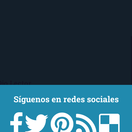
Ojo Lector
encanta leer. Vivo en Sevilla
Síguenos en redes sociales
mi novio y mi chihuahua-pantera
 de Los Beatles, me encantan los
macs, el Real Betis Balompié y las
sde 2008, leo y reseño en la sombra.