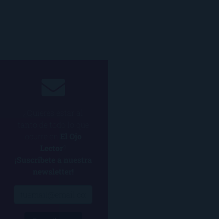
¿Quieres estar al
tanto de todo lo que
ocurre en
El Ojo
Lector
?
¡Suscríbete a nuestra
newsletter!