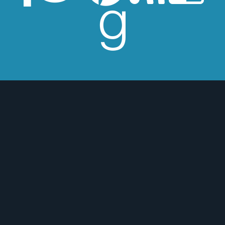
esperes críticas edulcoradas; no las
 o para mejor :)