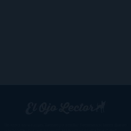
Un lector en la sombra. Escribo por escribir. Recomiendo libros. Blanco
y en botella. ¿Qué queréis más? Leed y no veáis tanta tele. O leed