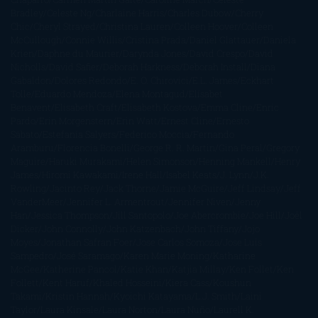
Bradley
Celeste Ng
Charlaine Harris
Charles Dubow
Cherry
Chic
Cheryl Strayed
Christina Lauren
Colleen Hoover
Colleen
McCullough
Connie Willis
Cristina Prada
Daniel Glattauer
Daniela
Krien
Daphne du Maurier
Darynda Jones
David Crespo
David
Nicholls
David Safier
Deborah Harkness
Deborah Install
Diana
Gabaldon
Dolores Redondo
E. O. Chirovici
E.L. James
Eckhart
Tolle
Eduardo Mendoza
Elena Montagud
Elísabet
Benavent
Elisabeth Craft
Elisabeth Kostova
Emma Cline
Enric
Pardo
Erin Morgenstern
Erin Watt
Ernest Cline
Ernesto
Sábato
Estefanía Salyers
Federico Moccia
Fernando
Aramburu
Florencia Bonelli
George R. R. Martin
Gina Peral
Gregory
Maguire
Haruki Murakami
Helen Simonson
Henning Mankell
Henry
James
Hiromi Kawakami
Irene Hall
Isabel Keats
J. Lynn
J.K.
Rowling
Jacinto Rey
Jack Thorne
Jamie McGuire
Jeff Lindsay
Jeff
VanderMeer
Jennifer L. Armentrout
Jennifer Niven
Jenny
Han
Jessica Thompson
Jill Santopolo
Joe Abercrombie
Joe Hill
Joël
Dicker
John Connolly
John Katzenbach
John Tiffany
Jojo
Moyes
Jonathan Safran Foer
Jose Carlos Somoza
Jose Luis
Sampedro
José Saramago
Karen Marie Moning
Katharine
McGee
Katherine Pancol
Katie Khan
Katjia Millay
Ken Follet
Ken
Follett
Kent Haruf
Khaled Hosseini
Kiera Cass
Koushun
Takami
Kristin Hannah
Kyoichi Katayama
L.J. Smith
Laini
Taylor
Laura Kinsale
Laura Norton
Laura Nuño
Laurell K.