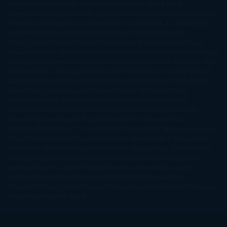
Hamilton
Lauren Groff
Lauren Oliver
Lauren Willig
Leisa
Rayven
Lena Valenti
Leylah Attar
Liane Moriarty
Lidia Herbada
Lisa
Jewell
Lisa Kleypas
Lucía Etxebarria
Luz Gabás
M. J. Arlidge
M.C.
Andrews
Macarena Berlín
Malin Persson Giolito
Marcello
Simoni
María Dueñas
Marian Keyes
Marie Rutkoski
Mario Vagas
Llosa
Marta Estrada
Marta Francés
Marta Quintín
Max Brooks
Megan
Hart
Megan Maxwell
Mercedes Pinto Maldonado
Mia Sheridan
Milan
Kundera
Milly Johnson
Moderna de Pueblo
Mónica Carillo
Mónica
Gutiérrez
Mónica Vázquez
Naiara Domínguez
Nalini Singh
Naomi
Novik
Neil Gaiman
Nicolas Barreau
Nicole Williams
Noelia
Amarillo
Pamela Aidan
Patrick Ness
Patrick Rothfuss
Paul
Auster
Paula Hawkins
Pauline Réage
Paullina Simons
Rachel
Gibson
Rainbow Rowell
Raine Miller
Robin Schone
Robin
Scoresby
Ruth Ware
S. J. Hooks
Sally Thorne
Sam Savage
Samantha
Young
Sandra Brown
Sara Ballarín
Sara Mesa
Sarah J. Maas
Sarah
Lark
Sarah MacLean
Saray García
Shari Lapena
Shea Olsen
Sherry
Thomas
Sophie Hannah
Sophie Kinsella
Stephen Chbosky
Stieg
Larsson
Susan Elizabeth Phillips
Susanna Kearsley
Suzanne
Collins
Sylvain Reynard
Sylvia Day
Tabitha Suzuma
Terry
Pratchett
Tracey Garvis Graves
Valerio Massimo Manfredi
Veronica
Rossi
Xuso Jones
Zahara