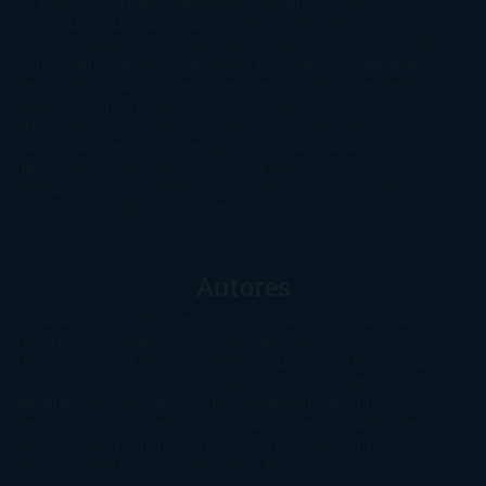
vida
Histórica
Humor
Infantil
Intriga
Juvenil
Lecturas
Anticipadas
Libros que enganchan
Listas
Literatura
Fantástica
Literatura Japonesa
LofbuksDesigns
Los más vendidos
Mi
opinión
Narrativa
No ficción
Novela de misterio y suspense
Novela
Negra y Policiaca
Ocasiones especiales
Otros
Películas
Premio
Planeta
Próximas Publicaciones
Realismo
Mágico
Realista
Recomendaciones
Reseñas
Romance
paranormal
Romántica
Romántica Victoriana
Sagas
Segunda
mano
Sentimental
Series
Sobrevivir a una
novela
Terror
Test
Thriller
Trilogías
Uncategorized
Ya a la
venta
Young Adults
¡No me gusta!
Autores
@ZoeSwinger
Abigail Gibbs
Adam Nevill
Adriana Rubens
Alaitz
Leceaga
Alberto Méndez
Alejandro Castroguer
Alexis
Harrington
Alice Kellen
Almudena Grandes
Altea Morgan
Ana
Cantarero
Andrew Davidson
Ángela Quintas
Angélique
Barbérat
Anna Todd
Anna Zaires
Annabel Pitcher
Anny
Peterson
Antonio Dikele Distefano
Art Spiegelman
Arturo Pérez-
Reverte
Audrey Carlan
Beth Kery
Beth Revis
Brittainy C.
Cherry
Camilla Läckberg
Carla Gràcia Mercadé
Carme
Chaparro
Carmen Martín Gaite
Caroline March
Celeste