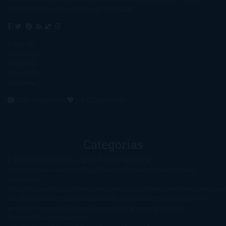
mientras veis la tele, que eso es muy sano.
Sobre mí
Aviso Legal
Contacto
Editoriales
Ayúdame
2016. Creado con
por
El Ojo Lector
.
Categorías
1-Star
2-Stars
3-Stars
4-Stars
5-Stars
Artículos
periodísticos
Aventuras
Blog
Canción de Hielo y Fuego
Chick-
Lit
Ciencia
Ficción
Clásicos
Colaboraciones
Comic
Concursos
Crecemos
Descarga
del libro
Drama
Duda Gramatical
El Ojo de Sauron
El poema de la
semana
Encuestas
Erótica
Especiales
Fantasía y Ciencia
Ficción
Feeling Good
Hay