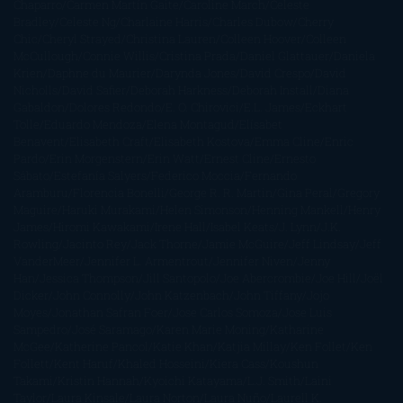
Chaparro
Carmen Martín Gaite
Caroline March
Celeste
Bradley
Celeste Ng
Charlaine Harris
Charles Dubow
Cherry
Chic
Cheryl Strayed
Christina Lauren
Colleen Hoover
Colleen
McCullough
Connie Willis
Cristina Prada
Daniel Glattauer
Daniela
Krien
Daphne du Maurier
Darynda Jones
David Crespo
David
Nicholls
David Safier
Deborah Harkness
Deborah Install
Diana
Gabaldon
Dolores Redondo
E. O. Chirovici
E.L. James
Eckhart
Tolle
Eduardo Mendoza
Elena Montagud
Elísabet
Benavent
Elisabeth Craft
Elisabeth Kostova
Emma Cline
Enric
Pardo
Erin Morgenstern
Erin Watt
Ernest Cline
Ernesto
Sábato
Estefanía Salyers
Federico Moccia
Fernando
Aramburu
Florencia Bonelli
George R. R. Martin
Gina Peral
Gregory
Maguire
Haruki Murakami
Helen Simonson
Henning Mankell
Henry
James
Hiromi Kawakami
Irene Hall
Isabel Keats
J. Lynn
J.K.
Rowling
Jacinto Rey
Jack Thorne
Jamie McGuire
Jeff Lindsay
Jeff
VanderMeer
Jennifer L. Armentrout
Jennifer Niven
Jenny
Han
Jessica Thompson
Jill Santopolo
Joe Abercrombie
Joe Hill
Joël
Dicker
John Connolly
John Katzenbach
John Tiffany
Jojo
Moyes
Jonathan Safran Foer
Jose Carlos Somoza
Jose Luis
Sampedro
José Saramago
Karen Marie Moning
Katharine
McGee
Katherine Pancol
Katie Khan
Katjia Millay
Ken Follet
Ken
Follett
Kent Haruf
Khaled Hosseini
Kiera Cass
Koushun
Takami
Kristin Hannah
Kyoichi Katayama
L.J. Smith
Laini
Taylor
Laura Kinsale
Laura Norton
Laura Nuño
Laurell K.