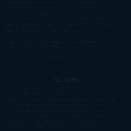
vida
Histórica
Humor
Infantil
Intriga
Juvenil
Lecturas
Anticipadas
Libros que enganchan
Listas
Literatura
Fantástica
Literatura Japonesa
LofbuksDesigns
Los más vendidos
Mi
opinión
Narrativa
No ficción
Novela de misterio y suspense
Novela
Negra y Policiaca
Ocasiones especiales
Otros
Películas
Premio
Planeta
Próximas Publicaciones
Realismo
Mágico
Realista
Recomendaciones
Reseñas
Romance
paranormal
Romántica
Romántica Victoriana
Sagas
Segunda
mano
Sentimental
Series
Sobrevivir a una
novela
Terror
Test
Thriller
Trilogías
Uncategorized
Ya a la
venta
Young Adults
¡No me gusta!
Autores
@ZoeSwinger
Abigail Gibbs
Adam Nevill
Adriana Rubens
Alaitz
Leceaga
Alberto Méndez
Alejandro Castroguer
Alexis
Harrington
Alice Kellen
Almudena Grandes
Altea Morgan
Ana
Cantarero
Andrew Davidson
Ángela Quintas
Angélique
Barbérat
Anna Todd
Anna Zaires
Annabel Pitcher
Anny
Peterson
Antonio Dikele Distefano
Art Spiegelman
Arturo Pérez-
Reverte
Audrey Carlan
Beth Kery
Beth Revis
Brittainy C.
Cherry
Camilla Läckberg
Carla Gràcia Mercadé
Carme