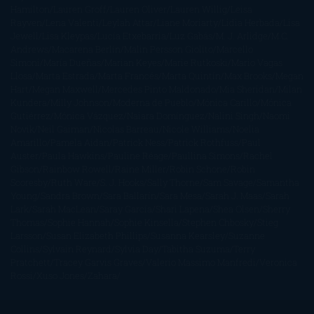
Hamilton
Lauren Groff
Lauren Oliver
Lauren Willig
Leisa
Rayven
Lena Valenti
Leylah Attar
Liane Moriarty
Lidia Herbada
Lisa
Jewell
Lisa Kleypas
Lucía Etxebarria
Luz Gabás
M. J. Arlidge
M.C.
Andrews
Macarena Berlín
Malin Persson Giolito
Marcello
Simoni
María Dueñas
Marian Keyes
Marie Rutkoski
Mario Vagas
Llosa
Marta Estrada
Marta Francés
Marta Quintín
Max Brooks
Megan
Hart
Megan Maxwell
Mercedes Pinto Maldonado
Mia Sheridan
Milan
Kundera
Milly Johnson
Moderna de Pueblo
Mónica Carillo
Mónica
Gutiérrez
Mónica Vázquez
Naiara Domínguez
Nalini Singh
Naomi
Novik
Neil Gaiman
Nicolas Barreau
Nicole Williams
Noelia
Amarillo
Pamela Aidan
Patrick Ness
Patrick Rothfuss
Paul
Auster
Paula Hawkins
Pauline Réage
Paullina Simons
Rachel
Gibson
Rainbow Rowell
Raine Miller
Robin Schone
Robin
Scoresby
Ruth Ware
S. J. Hooks
Sally Thorne
Sam Savage
Samantha
Young
Sandra Brown
Sara Ballarín
Sara Mesa
Sarah J. Maas
Sarah
Lark
Sarah MacLean
Saray García
Shari Lapena
Shea Olsen
Sherry
Thomas
Sophie Hannah
Sophie Kinsella
Stephen Chbosky
Stieg
Larsson
Susan Elizabeth Phillips
Susanna Kearsley
Suzanne
Collins
Sylvain Reynard
Sylvia Day
Tabitha Suzuma
Terry
Pratchett
Tracey Garvis Graves
Valerio Massimo Manfredi
Veronica
Rossi
Xuso Jones
Zahara