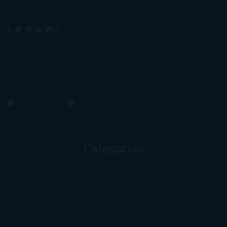
y en botella. ¿Qué queréis más? Leed y no veáis tanta tele. O leed
mientras veis la tele, que eso es muy sano.
Sobre mí
Aviso Legal
Contacto
Editoriales
Ayúdame
2016. Creado con
por
El Ojo Lector
.
Categorías
1-Star
2-Stars
3-Stars
4-Stars
5-Stars
Artículos
periodísticos
Aventuras
Blog
Canción de Hielo y Fuego
Chick-
Lit
Ciencia
Ficción
Clásicos
Colaboraciones
Comic
Concursos
Crecemos
Descarga
del libro
Drama
Duda Gramatical
El Ojo de Sauron
El poema de la
semana
Encuestas
Erótica
Especiales
Fantasía y Ciencia
Ficción
Feeling Good
Hay