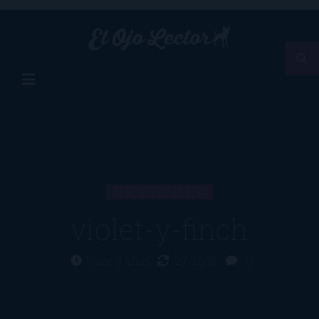
ARTÍCULO
violet-y-finch
Hace 9 años
27/12/17
0