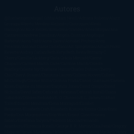
Autores
@ZoeSwinger
Abigail Gibbs
Adam Nevill
Adriana Rubens
Alaitz
Leceaga
Alberto Méndez
Alejandro Castroguer
Alexis
Harrington
Alice Kellen
Almudena Grandes
Altea Morgan
Ana
Cantarero
Andrew Davidson
Ángela Quintas
Angélique
Barbérat
Anna Todd
Anna Zaires
Annabel Pitcher
Anny
Peterson
Antonio Dikele Distefano
Art Spiegelman
Arturo Pérez-
Reverte
Audrey Carlan
Beth Kery
Beth Revis
Brittainy C.
Cherry
Camilla Läckberg
Carla Gràcia Mercadé
Carme
Chaparro
Carmen Martín Gaite
Caroline March
Celeste
Bradley
Celeste Ng
Charlaine Harris
Charles Dubow
Cherry
Chic
Cheryl Strayed
Christina Lauren
Colleen Hoover
Colleen
McCullough
Connie Willis
Cristina Prada
Daniel Glattauer
Daniela
Krien
Daphne du Maurier
Darynda Jones
David Crespo
David
Nicholls
David Safier
Deborah Harkness
Deborah Install
Diana
Gabaldon
Dolores Redondo
E. O. Chirovici
E.L. James
Eckhart
Tolle
Eduardo Mendoza
Elena Montagud
Elísabet
Benavent
Elisabeth Craft
Elisabeth Kostova
Emma Cline
Enric
Pardo
Erin Morgenstern
Erin Watt
Ernest Cline
Ernesto
Sábato
Estefanía Salyers
Federico Moccia
Fernando
Aramburu
Florencia Bonelli
George R. R. Martin
Gina Peral
Gregory
Maguire
Haruki Murakami
Helen Simonson
Henning Mankell
Henry