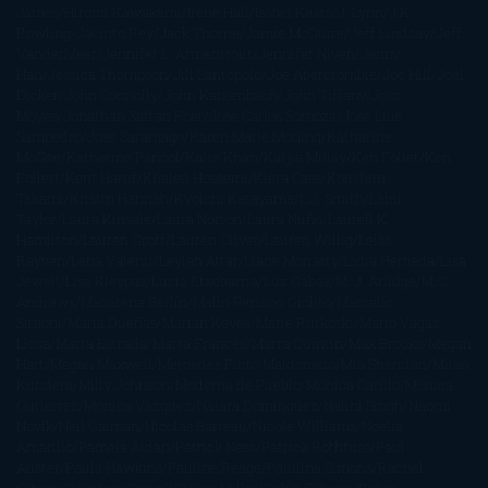
James
Hiromi Kawakami
Irene Hall
Isabel Keats
J. Lynn
J.K.
Rowling
Jacinto Rey
Jack Thorne
Jamie McGuire
Jeff Lindsay
Jeff
VanderMeer
Jennifer L. Armentrout
Jennifer Niven
Jenny
Han
Jessica Thompson
Jill Santopolo
Joe Abercrombie
Joe Hill
Joël
Dicker
John Connolly
John Katzenbach
John Tiffany
Jojo
Moyes
Jonathan Safran Foer
Jose Carlos Somoza
Jose Luis
Sampedro
José Saramago
Karen Marie Moning
Katharine
McGee
Katherine Pancol
Katie Khan
Katjia Millay
Ken Follet
Ken
Follett
Kent Haruf
Khaled Hosseini
Kiera Cass
Koushun
Takami
Kristin Hannah
Kyoichi Katayama
L.J. Smith
Laini
Taylor
Laura Kinsale
Laura Norton
Laura Nuño
Laurell K.
Hamilton
Lauren Groff
Lauren Oliver
Lauren Willig
Leisa
Rayven
Lena Valenti
Leylah Attar
Liane Moriarty
Lidia Herbada
Lisa
Jewell
Lisa Kleypas
Lucía Etxebarria
Luz Gabás
M. J. Arlidge
M.C.
Andrews
Macarena Berlín
Malin Persson Giolito
Marcello
Simoni
María Dueñas
Marian Keyes
Marie Rutkoski
Mario Vagas
Llosa
Marta Estrada
Marta Francés
Marta Quintín
Max Brooks
Megan
Hart
Megan Maxwell
Mercedes Pinto Maldonado
Mia Sheridan
Milan
Kundera
Milly Johnson
Moderna de Pueblo
Mónica Carillo
Mónica
Gutiérrez
Mónica Vázquez
Naiara Domínguez
Nalini Singh
Naomi
Novik
Neil Gaiman
Nicolas Barreau
Nicole Williams
Noelia
Amarillo
Pamela Aidan
Patrick Ness
Patrick Rothfuss
Paul
Auster
Paula Hawkins
Pauline Réage
Paullina Simons
Rachel