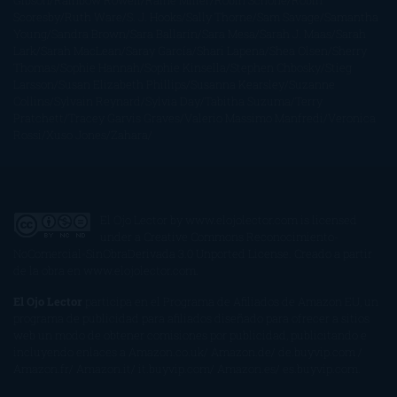
Gibson
Rainbow Rowell
Raine Miller
Robin Schone
Robin
Scoresby
Ruth Ware
S. J. Hooks
Sally Thorne
Sam Savage
Samantha
Young
Sandra Brown
Sara Ballarín
Sara Mesa
Sarah J. Maas
Sarah
Lark
Sarah MacLean
Saray García
Shari Lapena
Shea Olsen
Sherry
Thomas
Sophie Hannah
Sophie Kinsella
Stephen Chbosky
Stieg
Larsson
Susan Elizabeth Phillips
Susanna Kearsley
Suzanne
Collins
Sylvain Reynard
Sylvia Day
Tabitha Suzuma
Terry
Pratchett
Tracey Garvis Graves
Valerio Massimo Manfredi
Veronica
Rossi
Xuso Jones
Zahara
El Ojo Lector
by
www.elojolector.com
is licensed
under a
Creative Commons Reconocimiento-
NoComercial-SinObraDerivada 3.0 Unported License
. Creado a partir
de la obra en
www.elojolector.com
.
El Ojo Lector
participa en el Programa de Afiliados de Amazon EU, un
programa de publicidad para afiliados diseñado para ofrecer a sitios
web un modo de obtener comisiones por publicidad, publicitando e
incluyendo enlaces a Amazon.co.uk/ Amazon.de/ de.buyvip.com /
Amazon.fr/ Amazon.it/ it.buyvip.com/ Amazon.es/ es.buyvip.com.