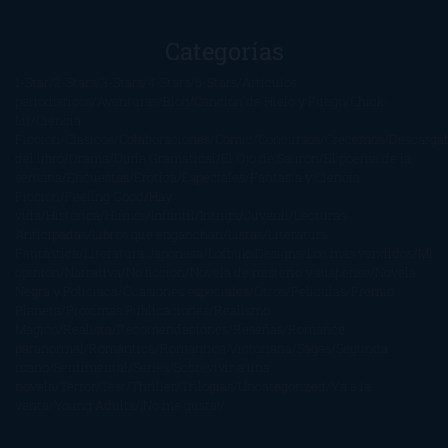
Categorías
1-Star
2-Stars
3-Stars
4-Stars
5-Stars
Artículos
periodísticos
Aventuras
Blog
Canción de Hielo y Fuego
Chick-
Lit
Ciencia
Ficción
Clásicos
Colaboraciones
Comic
Concursos
Crecemos
Descarga
del libro
Drama
Duda Gramatical
El Ojo de Sauron
El poema de la
semana
Encuestas
Erótica
Especiales
Fantasía y Ciencia
Ficción
Feeling Good
Hay
vida
Histórica
Humor
Infantil
Intriga
Juvenil
Lecturas
Anticipadas
Libros que enganchan
Listas
Literatura
Fantástica
Literatura Japonesa
LofbuksDesigns
Los más vendidos
Mi
opinión
Narrativa
No ficción
Novela de misterio y suspense
Novela
Negra y Policiaca
Ocasiones especiales
Otros
Películas
Premio
Planeta
Próximas Publicaciones
Realismo
Mágico
Realista
Recomendaciones
Reseñas
Romance
paranormal
Romántica
Romántica Victoriana
Sagas
Segunda
mano
Sentimental
Series
Sobrevivir a una
novela
Terror
Test
Thriller
Trilogías
Uncategorized
Ya a la
venta
Young Adults
¡No me gusta!