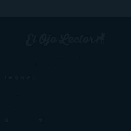
Un lector en la sombra. Escribo por escribir. Recomiendo libros. Blanco
y en botella. ¿Qué queréis más? Leed y no veáis tanta tele. O leed
mientras veis la tele, que eso es muy sano.
Sobre mí
Aviso Legal
Contacto
Editoriales
Ayúdame
2016. Creado con
por
El Ojo Lector
.