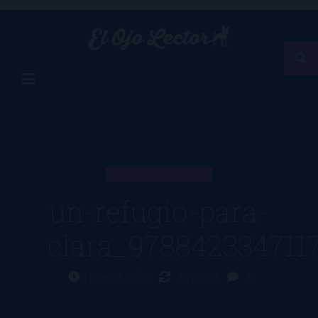
ARTÍCULO
un-refugio-para-
clara_978842334711
Hace 13 años
21/08/13
0