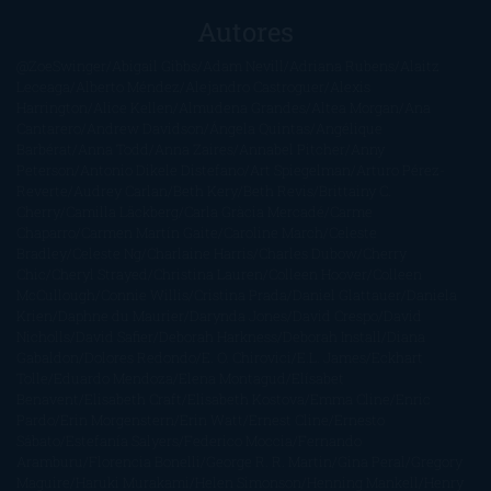
Autores
@ZoeSwinger
Abigail Gibbs
Adam Nevill
Adriana Rubens
Alaitz
Leceaga
Alberto Méndez
Alejandro Castroguer
Alexis
Harrington
Alice Kellen
Almudena Grandes
Altea Morgan
Ana
Cantarero
Andrew Davidson
Ángela Quintas
Angélique
Barbérat
Anna Todd
Anna Zaires
Annabel Pitcher
Anny
Peterson
Antonio Dikele Distefano
Art Spiegelman
Arturo Pérez-
Reverte
Audrey Carlan
Beth Kery
Beth Revis
Brittainy C.
Cherry
Camilla Läckberg
Carla Gràcia Mercadé
Carme
Chaparro
Carmen Martín Gaite
Caroline March
Celeste
Bradley
Celeste Ng
Charlaine Harris
Charles Dubow
Cherry
Chic
Cheryl Strayed
Christina Lauren
Colleen Hoover
Colleen
McCullough
Connie Willis
Cristina Prada
Daniel Glattauer
Daniela
Krien
Daphne du Maurier
Darynda Jones
David Crespo
David
Nicholls
David Safier
Deborah Harkness
Deborah Install
Diana
Gabaldon
Dolores Redondo
E. O. Chirovici
E.L. James
Eckhart
Tolle
Eduardo Mendoza
Elena Montagud
Elísabet
Benavent
Elisabeth Craft
Elisabeth Kostova
Emma Cline
Enric
Pardo
Erin Morgenstern
Erin Watt
Ernest Cline
Ernesto
Sábato
Estefanía Salyers
Federico Moccia
Fernando
Aramburu
Florencia Bonelli
George R. R. Martin
Gina Peral
Gregory
Maguire
Haruki Murakami
Helen Simonson
Henning Mankell
Henry