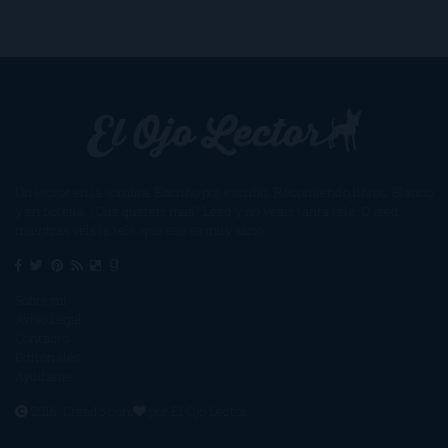
Un lector en la sombra. Escribo por escribir. Recomiendo libros. Blanco
y en botella. ¿Qué queréis más? Leed y no veáis tanta tele. O leed
mientras veis la tele, que eso es muy sano.
Sobre mí
Aviso Legal
Contacto
Editoriales
Ayúdame
2016. Creado con
por
El Ojo Lector
.