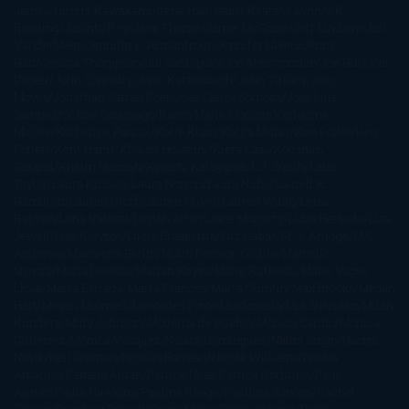
James
Hiromi Kawakami
Irene Hall
Isabel Keats
J. Lynn
J.K.
Rowling
Jacinto Rey
Jack Thorne
Jamie McGuire
Jeff Lindsay
Jeff
VanderMeer
Jennifer L. Armentrout
Jennifer Niven
Jenny
Han
Jessica Thompson
Jill Santopolo
Joe Abercrombie
Joe Hill
Joël
Dicker
John Connolly
John Katzenbach
John Tiffany
Jojo
Moyes
Jonathan Safran Foer
Jose Carlos Somoza
Jose Luis
Sampedro
José Saramago
Karen Marie Moning
Katharine
McGee
Katherine Pancol
Katie Khan
Katjia Millay
Ken Follet
Ken
Follett
Kent Haruf
Khaled Hosseini
Kiera Cass
Koushun
Takami
Kristin Hannah
Kyoichi Katayama
L.J. Smith
Laini
Taylor
Laura Kinsale
Laura Norton
Laura Nuño
Laurell K.
Hamilton
Lauren Groff
Lauren Oliver
Lauren Willig
Leisa
Rayven
Lena Valenti
Leylah Attar
Liane Moriarty
Lidia Herbada
Lisa
Jewell
Lisa Kleypas
Lucía Etxebarria
Luz Gabás
M. J. Arlidge
M.C.
Andrews
Macarena Berlín
Malin Persson Giolito
Marcello
Simoni
María Dueñas
Marian Keyes
Marie Rutkoski
Mario Vagas
Llosa
Marta Estrada
Marta Francés
Marta Quintín
Max Brooks
Megan
Hart
Megan Maxwell
Mercedes Pinto Maldonado
Mia Sheridan
Milan
Kundera
Milly Johnson
Moderna de Pueblo
Mónica Carillo
Mónica
Gutiérrez
Mónica Vázquez
Naiara Domínguez
Nalini Singh
Naomi
Novik
Neil Gaiman
Nicolas Barreau
Nicole Williams
Noelia
Amarillo
Pamela Aidan
Patrick Ness
Patrick Rothfuss
Paul
Auster
Paula Hawkins
Pauline Réage
Paullina Simons
Rachel