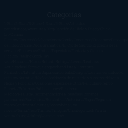
Categorías
1-Star
2-Stars
3-Stars
4-Stars
5-Stars
Artículos
periodísticos
Aventuras
Blog
Canción de Hielo y Fuego
Chick-
Lit
Ciencia
Ficción
Clásicos
Colaboraciones
Comic
Concursos
Crecemos
Descarga
del libro
Drama
Duda Gramatical
El Ojo de Sauron
El poema de la
semana
Encuestas
Erótica
Especiales
Fantasía y Ciencia
Ficción
Feeling Good
Hay
vida
Histórica
Humor
Infantil
Intriga
Juvenil
Lecturas
Anticipadas
Libros que enganchan
Listas
Literatura
Fantástica
Literatura Japonesa
LofbuksDesigns
Los más vendidos
Mi
opinión
Narrativa
No ficción
Novela de misterio y suspense
Novela
Negra y Policiaca
Ocasiones especiales
Otros
Películas
Premio
Planeta
Próximas Publicaciones
Realismo
Mágico
Realista
Recomendaciones
Reseñas
Romance
paranormal
Romántica
Romántica Victoriana
Sagas
Segunda
mano
Sentimental
Series
Sobrevivir a una
novela
Terror
Test
Thriller
Trilogías
Uncategorized
Ya a la
venta
Young Adults
¡No me gusta!