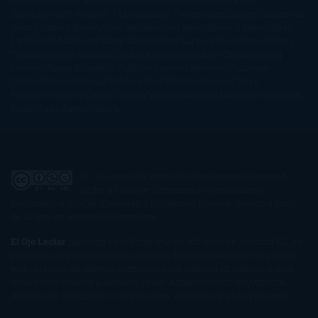
Gibson
Rainbow Rowell
Raine Miller
Robin Schone
Robin
Scoresby
Ruth Ware
S. J. Hooks
Sally Thorne
Sam Savage
Samantha
Young
Sandra Brown
Sara Ballarín
Sara Mesa
Sarah J. Maas
Sarah
Lark
Sarah MacLean
Saray García
Shari Lapena
Shea Olsen
Sherry
Thomas
Sophie Hannah
Sophie Kinsella
Stephen Chbosky
Stieg
Larsson
Susan Elizabeth Phillips
Susanna Kearsley
Suzanne
Collins
Sylvain Reynard
Sylvia Day
Tabitha Suzuma
Terry
Pratchett
Tracey Garvis Graves
Valerio Massimo Manfredi
Veronica
Rossi
Xuso Jones
Zahara
El Ojo Lector
by
www.elojolector.com
is licensed
under a
Creative Commons Reconocimiento-
NoComercial-SinObraDerivada 3.0 Unported License
. Creado a partir
de la obra en
www.elojolector.com
.
El Ojo Lector
participa en el Programa de Afiliados de Amazon EU, un
programa de publicidad para afiliados diseñado para ofrecer a sitios
web un modo de obtener comisiones por publicidad, publicitando e
incluyendo enlaces a Amazon.co.uk/ Amazon.de/ de.buyvip.com /
Amazon.fr/ Amazon.it/ it.buyvip.com/ Amazon.es/ es.buyvip.com.