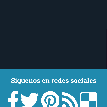
Síguenos en redes sociales
Ojo Lector
encanta leer. Vivo en Sevilla
mi novio y mi chihuahua-pantera