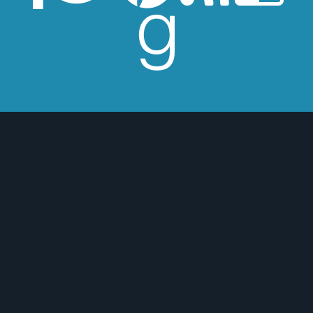
 de Los Beatles, me encantan los
macs, el Real Betis Balompié y las
sde 2008, leo y reseño en la sombra.
esperes críticas edulcoradas; no las
 o para mejor :)