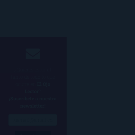
¿Quieres estar al
tanto de todo lo que
ocurre en
El Ojo
Lector
?
¡Suscríbete a nuestra
newsletter!