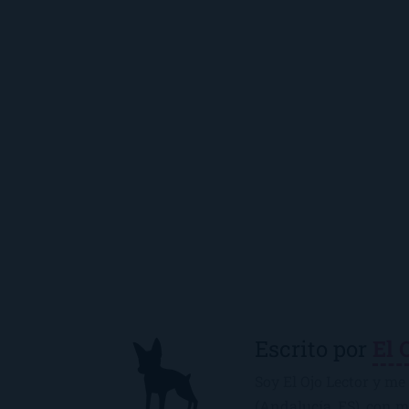
Escrito por
El 
Soy El Ojo Lector y me 
(Andalucía, ES), con 