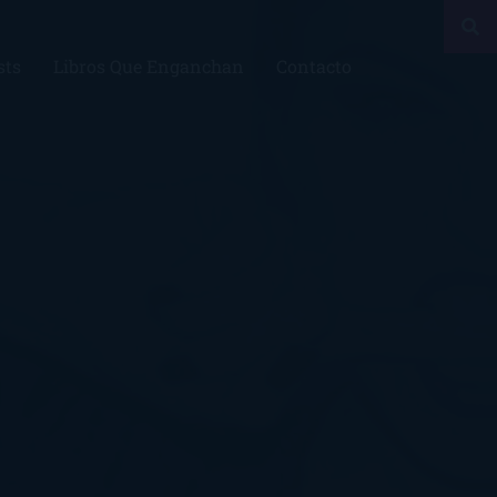
sts
Libros Que Enganchan
Contacto