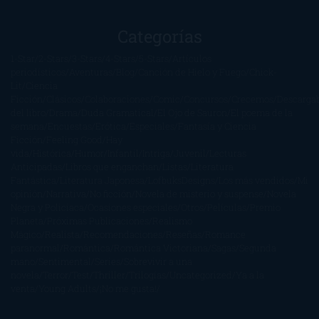
Categorías
1-Star
2-Stars
3-Stars
4-Stars
5-Stars
Artículos
periodísticos
Aventuras
Blog
Canción de Hielo y Fuego
Chick-
Lit
Ciencia
Ficción
Clásicos
Colaboraciones
Comic
Concursos
Crecemos
Descarga
del libro
Drama
Duda Gramatical
El Ojo de Sauron
El poema de la
semana
Encuestas
Erótica
Especiales
Fantasía y Ciencia
Ficción
Feeling Good
Hay
vida
Histórica
Humor
Infantil
Intriga
Juvenil
Lecturas
Anticipadas
Libros que enganchan
Listas
Literatura
Fantástica
Literatura Japonesa
LofbuksDesigns
Los más vendidos
Mi
opinión
Narrativa
No ficción
Novela de misterio y suspense
Novela
Negra y Policiaca
Ocasiones especiales
Otros
Películas
Premio
Planeta
Próximas Publicaciones
Realismo
Mágico
Realista
Recomendaciones
Reseñas
Romance
paranormal
Romántica
Romántica Victoriana
Sagas
Segunda
mano
Sentimental
Series
Sobrevivir a una
novela
Terror
Test
Thriller
Trilogías
Uncategorized
Ya a la
venta
Young Adults
¡No me gusta!