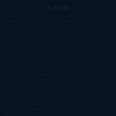
Autores
@ZoeSwinger
Abigail Gibbs
Adam Nevill
Adriana Rubens
Alaitz
Leceaga
Alberto Méndez
Alejandro Castroguer
Alexis
Harrington
Alice Kellen
Almudena Grandes
Altea Morgan
Ana
Cantarero
Andrew Davidson
Ángela Quintas
Angélique
Barbérat
Anna Todd
Anna Zaires
Annabel Pitcher
Anny
Peterson
Antonio Dikele Distefano
Art Spiegelman
Arturo Pérez-
Reverte
Audrey Carlan
Beth Kery
Beth Revis
Brittainy C.
Cherry
Camilla Läckberg
Carla Gràcia Mercadé
Carme
Chaparro
Carmen Martín Gaite
Caroline March
Celeste
Bradley
Celeste Ng
Charlaine Harris
Charles Dubow
Cherry
Chic
Cheryl Strayed
Christina Lauren
Colleen Hoover
Colleen
McCullough
Connie Willis
Cristina Prada
Daniel Glattauer
Daniela
Krien
Daphne du Maurier
Darynda Jones
David Crespo
David
Nicholls
David Safier
Deborah Harkness
Deborah Install
Diana
Gabaldon
Dolores Redondo
E. O. Chirovici
E.L. James
Eckhart
Tolle
Eduardo Mendoza
Elena Montagud
Elísabet
Benavent
Elisabeth Craft
Elisabeth Kostova
Emma Cline
Enric
Pardo
Erin Morgenstern
Erin Watt
Ernest Cline
Ernesto
Sábato
Estefanía Salyers
Federico Moccia
Fernando
Aramburu
Florencia Bonelli
George R. R. Martin
Gina Peral
Gregory
Maguire
Haruki Murakami
Helen Simonson
Henning Mankell
Henry