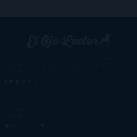
Un lector en la sombra. Escribo por escribir. Recomiendo libros. Blanco
y en botella. ¿Qué queréis más? Leed y no veáis tanta tele. O leed
mientras veis la tele, que eso es muy sano.
Sobre mí
Aviso Legal
Contacto
Editoriales
Ayúdame
2016. Creado con
por
El Ojo Lector
.