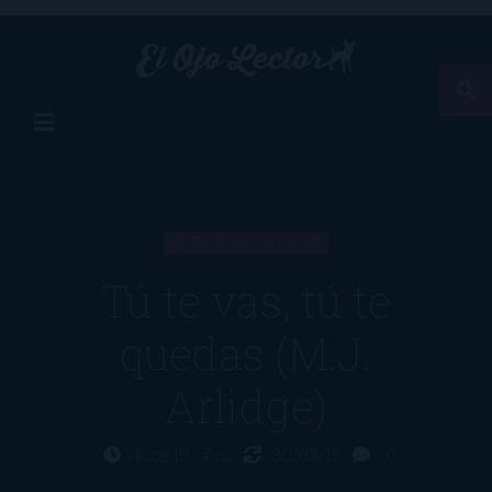
ARTÍCULO
Tú te vas, tú te
quedas (M.J.
Arlidge)
Hace 10 años
30/03/16
0