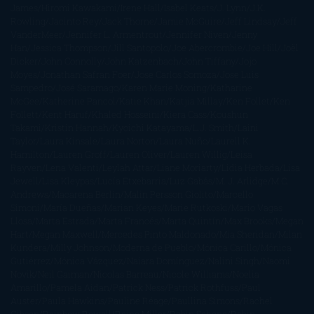
James
Hiromi Kawakami
Irene Hall
Isabel Keats
J. Lynn
J.K.
Rowling
Jacinto Rey
Jack Thorne
Jamie McGuire
Jeff Lindsay
Jeff
VanderMeer
Jennifer L. Armentrout
Jennifer Niven
Jenny
Han
Jessica Thompson
Jill Santopolo
Joe Abercrombie
Joe Hill
Joël
Dicker
John Connolly
John Katzenbach
John Tiffany
Jojo
Moyes
Jonathan Safran Foer
Jose Carlos Somoza
Jose Luis
Sampedro
José Saramago
Karen Marie Moning
Katharine
McGee
Katherine Pancol
Katie Khan
Katjia Millay
Ken Follet
Ken
Follett
Kent Haruf
Khaled Hosseini
Kiera Cass
Koushun
Takami
Kristin Hannah
Kyoichi Katayama
L.J. Smith
Laini
Taylor
Laura Kinsale
Laura Norton
Laura Nuño
Laurell K.
Hamilton
Lauren Groff
Lauren Oliver
Lauren Willig
Leisa
Rayven
Lena Valenti
Leylah Attar
Liane Moriarty
Lidia Herbada
Lisa
Jewell
Lisa Kleypas
Lucía Etxebarria
Luz Gabás
M. J. Arlidge
M.C.
Andrews
Macarena Berlín
Malin Persson Giolito
Marcello
Simoni
María Dueñas
Marian Keyes
Marie Rutkoski
Mario Vagas
Llosa
Marta Estrada
Marta Francés
Marta Quintín
Max Brooks
Megan
Hart
Megan Maxwell
Mercedes Pinto Maldonado
Mia Sheridan
Milan
Kundera
Milly Johnson
Moderna de Pueblo
Mónica Carillo
Mónica
Gutiérrez
Mónica Vázquez
Naiara Domínguez
Nalini Singh
Naomi
Novik
Neil Gaiman
Nicolas Barreau
Nicole Williams
Noelia
Amarillo
Pamela Aidan
Patrick Ness
Patrick Rothfuss
Paul
Auster
Paula Hawkins
Pauline Réage
Paullina Simons
Rachel