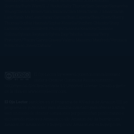
Gibson
Rainbow Rowell
Raine Miller
Robin Schone
Robin
Scoresby
Ruth Ware
S. J. Hooks
Sally Thorne
Sam Savage
Samantha
Young
Sandra Brown
Sara Ballarín
Sara Mesa
Sarah J. Maas
Sarah
Lark
Sarah MacLean
Saray García
Shari Lapena
Shea Olsen
Sherry
Thomas
Sophie Hannah
Sophie Kinsella
Stephen Chbosky
Stieg
Larsson
Susan Elizabeth Phillips
Susanna Kearsley
Suzanne
Collins
Sylvain Reynard
Sylvia Day
Tabitha Suzuma
Terry
Pratchett
Tracey Garvis Graves
Valerio Massimo Manfredi
Veronica
Rossi
Xuso Jones
Zahara
El Ojo Lector
by
www.elojolector.com
is licensed
under a
Creative Commons Reconocimiento-
NoComercial-SinObraDerivada 3.0 Unported License
. Creado a partir
de la obra en
www.elojolector.com
.
El Ojo Lector
participa en el Programa de Afiliados de Amazon EU, un
programa de publicidad para afiliados diseñado para ofrecer a sitios
web un modo de obtener comisiones por publicidad, publicitando e
incluyendo enlaces a Amazon.co.uk/ Amazon.de/ de.buyvip.com /
Amazon.fr/ Amazon.it/ it.buyvip.com/ Amazon.es/ es.buyvip.com.