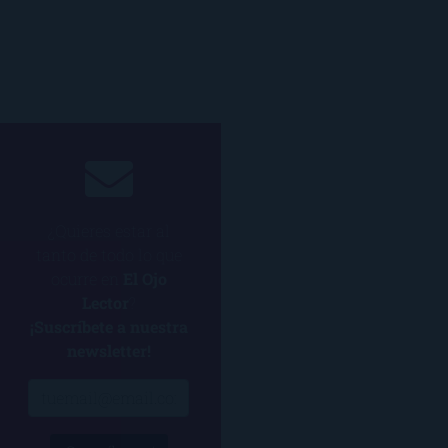
¿Quieres estar al
tanto de todo lo que
ocurre en
El Ojo
Lector
?
¡Suscríbete a nuestra
newsletter!