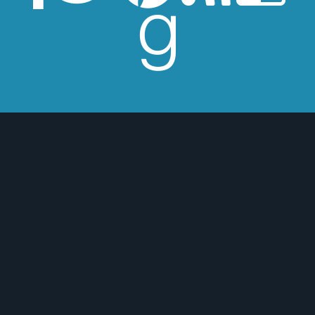
esperes críticas edulcoradas; no las
 o para mejor :)