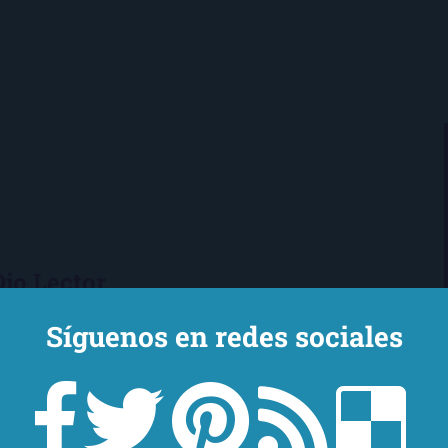
Ojo Lector
encanta leer. Vivo en Sevilla
Síguenos en redes sociales
mi novio y mi chihuahua-pantera
 de Los Beatles, me encantan los
macs, el Real Betis Balompié y las
sde 2008, leo y reseño en la sombra.