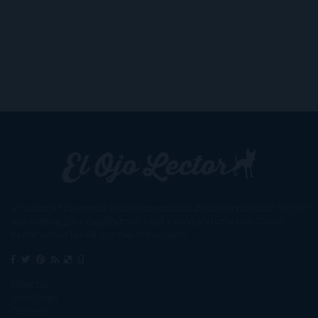
Un lector en la sombra. Escribo por escribir. Recomiendo libros. Blanco
y en botella. ¿Qué queréis más? Leed y no veáis tanta tele. O leed
mientras veis la tele, que eso es muy sano.
Sobre mí
Aviso Legal
Contacto