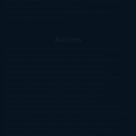
paranormal
Romántica
Romántica Victoriana
Sagas
Segunda
mano
Sentimental
Series
Sobrevivir a una
novela
Terror
Test
Thriller
Trilogías
Uncategorized
Ya a la
venta
Young Adults
¡No me gusta!
Autores
@ZoeSwinger
Abigail Gibbs
Adam Nevill
Adriana Rubens
Alaitz
Leceaga
Alberto Méndez
Alejandro Castroguer
Alexis
Harrington
Alice Kellen
Almudena Grandes
Altea Morgan
Ana
Cantarero
Andrew Davidson
Ángela Quintas
Angélique
Barbérat
Anna Todd
Anna Zaires
Annabel Pitcher
Anny
Peterson
Antonio Dikele Distefano
Art Spiegelman
Arturo Pérez-
Reverte
Audrey Carlan
Beth Kery
Beth Revis
Brittainy C.
Cherry
Camilla Läckberg
Carla Gràcia Mercadé
Carme
Chaparro
Carmen Martín Gaite
Caroline March
Celeste
Bradley
Celeste Ng
Charlaine Harris
Charles Dubow
Cherry
Chic
Cheryl Strayed
Christina Lauren
Colleen Hoover
Colleen
McCullough
Connie Willis
Cristina Prada
Daniel Glattauer
Daniela
Krien
Daphne du Maurier
Darynda Jones
David Crespo
David
Nicholls
David Safier
Deborah Harkness
Deborah Install
Diana
Gabaldon
Dolores Redondo
E. O. Chirovici
E.L. James
Eckhart
Tolle
Eduardo Mendoza
Elena Montagud
Elísabet