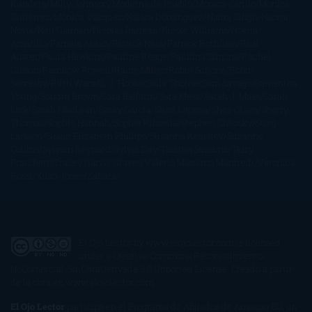
Kundera
Milly Johnson
Moderna de Pueblo
Mónica Carillo
Mónica
Gutiérrez
Mónica Vázquez
Naiara Domínguez
Nalini Singh
Naomi
Novik
Neil Gaiman
Nicolas Barreau
Nicole Williams
Noelia
Amarillo
Pamela Aidan
Patrick Ness
Patrick Rothfuss
Paul
Auster
Paula Hawkins
Pauline Réage
Paullina Simons
Rachel
Gibson
Rainbow Rowell
Raine Miller
Robin Schone
Robin
Scoresby
Ruth Ware
S. J. Hooks
Sally Thorne
Sam Savage
Samantha
Young
Sandra Brown
Sara Ballarín
Sara Mesa
Sarah J. Maas
Sarah
Lark
Sarah MacLean
Saray García
Shari Lapena
Shea Olsen
Sherry
Thomas
Sophie Hannah
Sophie Kinsella
Stephen Chbosky
Stieg
Larsson
Susan Elizabeth Phillips
Susanna Kearsley
Suzanne
Collins
Sylvain Reynard
Sylvia Day
Tabitha Suzuma
Terry
Pratchett
Tracey Garvis Graves
Valerio Massimo Manfredi
Veronica
Rossi
Xuso Jones
Zahara
El Ojo Lector
by
www.elojolector.com
is licensed
under a
Creative Commons Reconocimiento-
NoComercial-SinObraDerivada 3.0 Unported License
. Creado a partir
de la obra en
www.elojolector.com
.
El Ojo Lector
participa en el Programa de Afiliados de Amazon EU, un