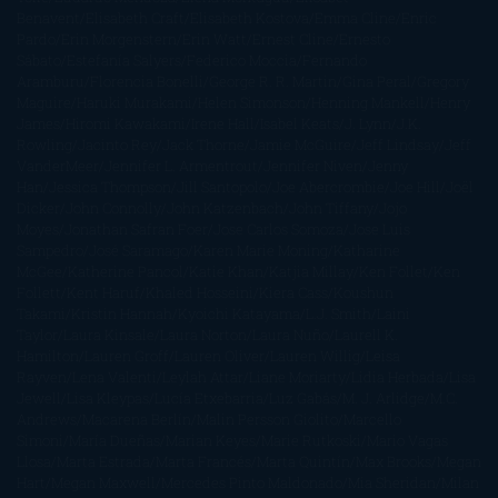
Benavent
Elisabeth Craft
Elisabeth Kostova
Emma Cline
Enric
Pardo
Erin Morgenstern
Erin Watt
Ernest Cline
Ernesto
Sábato
Estefanía Salyers
Federico Moccia
Fernando
Aramburu
Florencia Bonelli
George R. R. Martin
Gina Peral
Gregory
Maguire
Haruki Murakami
Helen Simonson
Henning Mankell
Henry
James
Hiromi Kawakami
Irene Hall
Isabel Keats
J. Lynn
J.K.
Rowling
Jacinto Rey
Jack Thorne
Jamie McGuire
Jeff Lindsay
Jeff
VanderMeer
Jennifer L. Armentrout
Jennifer Niven
Jenny
Han
Jessica Thompson
Jill Santopolo
Joe Abercrombie
Joe Hill
Joël
Dicker
John Connolly
John Katzenbach
John Tiffany
Jojo
Moyes
Jonathan Safran Foer
Jose Carlos Somoza
Jose Luis
Sampedro
José Saramago
Karen Marie Moning
Katharine
McGee
Katherine Pancol
Katie Khan
Katjia Millay
Ken Follet
Ken
Follett
Kent Haruf
Khaled Hosseini
Kiera Cass
Koushun
Takami
Kristin Hannah
Kyoichi Katayama
L.J. Smith
Laini
Taylor
Laura Kinsale
Laura Norton
Laura Nuño
Laurell K.
Hamilton
Lauren Groff
Lauren Oliver
Lauren Willig
Leisa
Rayven
Lena Valenti
Leylah Attar
Liane Moriarty
Lidia Herbada
Lisa
Jewell
Lisa Kleypas
Lucía Etxebarria
Luz Gabás
M. J. Arlidge
M.C.
Andrews
Macarena Berlín
Malin Persson Giolito
Marcello
Simoni
María Dueñas
Marian Keyes
Marie Rutkoski
Mario Vagas
Llosa
Marta Estrada
Marta Francés
Marta Quintín
Max Brooks
Megan
Hart
Megan Maxwell
Mercedes Pinto Maldonado
Mia Sheridan
Milan