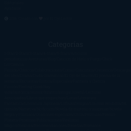
Editoriales
Ayúdame
2016. Creado con
por
El Ojo Lector
.
Categorías
1-Star
2-Stars
3-Stars
4-Stars
5-Stars
Artículos
periodísticos
Aventuras
Blog
Canción de Hielo y Fuego
Chick-
Lit
Ciencia
Ficción
Clásicos
Colaboraciones
Comic
Concursos
Crecemos
Descarga
del libro
Drama
Duda Gramatical
El Ojo de Sauron
El poema de la
semana
Encuestas
Erótica
Especiales
Fantasía y Ciencia
Ficción
Feeling Good
Hay
vida
Histórica
Humor
Infantil
Intriga
Juvenil
Lecturas
Anticipadas
Libros que enganchan
Listas
Literatura
Fantástica
Literatura Japonesa
LofbuksDesigns
Los más vendidos
Mi
opinión
Narrativa
No ficción
Novela de misterio y suspense
Novela
Negra y Policiaca
Ocasiones especiales
Otros
Películas
Premio
Planeta
Próximas Publicaciones
Realismo
Mágico
Realista
Recomendaciones
Reseñas
Romance