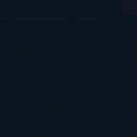
sts
Libros Que Enganchan
Contacto