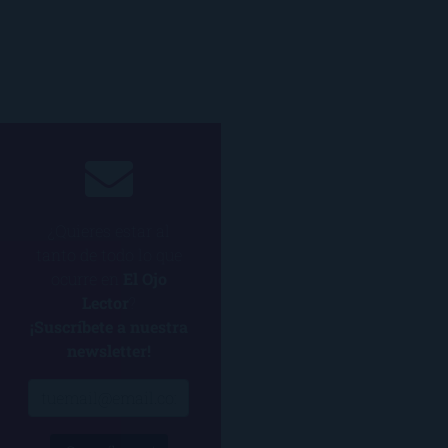
¿Quieres estar al
tanto de todo lo que
ocurre en
El Ojo
Lector
?
¡Suscríbete a nuestra
newsletter!