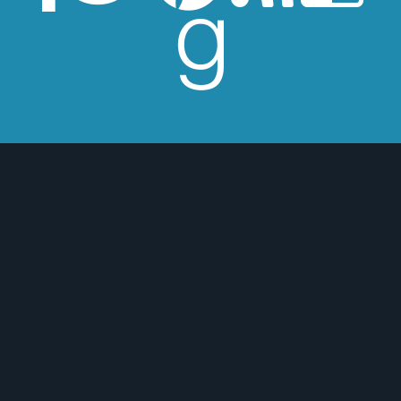
esperes críticas edulcoradas; no las
 o para mejor :)