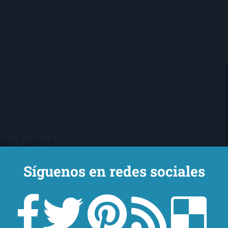
Ojo Lector
encanta leer. Vivo en Sevilla
Síguenos en redes sociales
mi novio y mi chihuahua-pantera
 de Los Beatles, me encantan los
macs, el Real Betis Balompié y las
sde 2008, leo y reseño en la sombra.