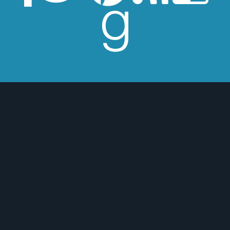
esperes críticas edulcoradas; no las
 o para mejor :)