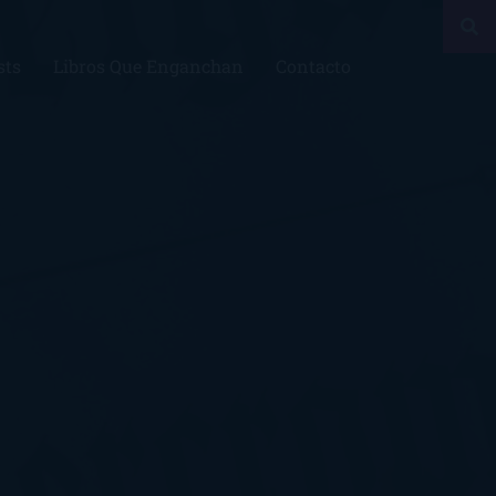
sts
Libros Que Enganchan
Contacto