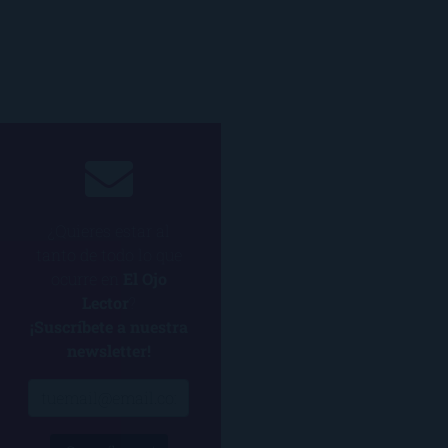
¿Quieres estar al
tanto de todo lo que
ocurre en
El Ojo
Lector
?
¡Suscríbete a nuestra
newsletter!