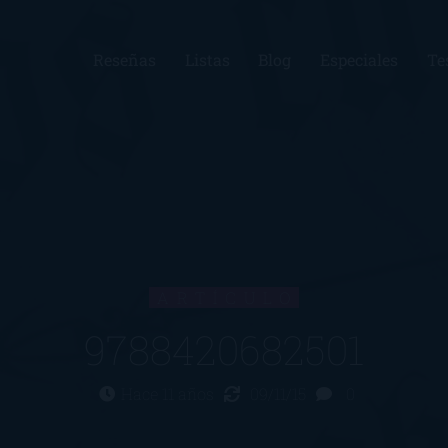
Reseñas
Listas
Blog
Especiales
Te
ARTÍCULO
9788420682501
Hace 11 años
09/11/15
0