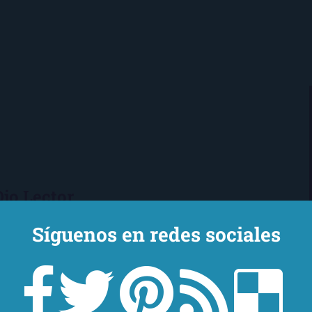
Ojo Lector
encanta leer. Vivo en Sevilla
Síguenos en redes sociales
mi novio y mi chihuahua-pantera
 de Los Beatles, me encantan los
macs, el Real Betis Balompié y las
sde 2008, leo y reseño en la sombra.