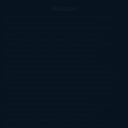
Autores
@ZoeSwinger
Abigail Gibbs
Adam Nevill
Adriana Rubens
Alaitz
Leceaga
Alberto Méndez
Alejandro Castroguer
Alexis
Harrington
Alice Kellen
Almudena Grandes
Altea Morgan
Ana
Cantarero
Andrew Davidson
Ángela Quintas
Angélique
Barbérat
Anna Todd
Anna Zaires
Annabel Pitcher
Anny
Peterson
Antonio Dikele Distefano
Art Spiegelman
Arturo Pérez-
Reverte
Audrey Carlan
Beth Kery
Beth Revis
Brittainy C.
Cherry
Camilla Läckberg
Carla Gràcia Mercadé
Carme
Chaparro
Carmen Martín Gaite
Caroline March
Celeste
Bradley
Celeste Ng
Charlaine Harris
Charles Dubow
Cherry
Chic
Cheryl Strayed
Christina Lauren
Colleen Hoover
Colleen
McCullough
Connie Willis
Cristina Prada
Daniel Glattauer
Daniela
Krien
Daphne du Maurier
Darynda Jones
David Crespo
David
Nicholls
David Safier
Deborah Harkness
Deborah Install
Diana
Gabaldon
Dolores Redondo
E. O. Chirovici
E.L. James
Eckhart
Tolle
Eduardo Mendoza
Elena Montagud
Elísabet
Benavent
Elisabeth Craft
Elisabeth Kostova
Emma Cline
Enric
Pardo
Erin Morgenstern
Erin Watt
Ernest Cline
Ernesto
Sábato
Estefanía Salyers
Federico Moccia
Fernando
Aramburu
Florencia Bonelli
George R. R. Martin
Gina Peral
Gregory
Maguire
Haruki Murakami
Helen Simonson
Henning Mankell
Henry