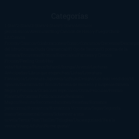
Categorías
1-Star
2-Stars
3-Stars
4-Stars
5-Stars
Artículos
periodísticos
Aventuras
Blog
Canción de Hielo y Fuego
Chick-
Lit
Ciencia
Ficción
Clásicos
Colaboraciones
Comic
Concursos
Crecemos
Descarga
del libro
Drama
Duda Gramatical
El Ojo de Sauron
El poema de la
semana
Encuestas
Erótica
Especiales
Fantasía y Ciencia
Ficción
Feeling Good
Hay
vida
Histórica
Humor
Infantil
Intriga
Juvenil
Lecturas
Anticipadas
Libros que enganchan
Listas
Literatura
Fantástica
Literatura Japonesa
LofbuksDesigns
Los más vendidos
Mi
opinión
Narrativa
No ficción
Novela de misterio y suspense
Novela
Negra y Policiaca
Ocasiones especiales
Otros
Películas
Premio
Planeta
Próximas Publicaciones
Realismo
Mágico
Realista
Recomendaciones
Reseñas
Romance
paranormal
Romántica
Romántica Victoriana
Sagas
Segunda
mano
Sentimental
Series
Sobrevivir a una
novela
Terror
Test
Thriller
Trilogías
Uncategorized
Ya a la
venta
Young Adults
¡No me gusta!