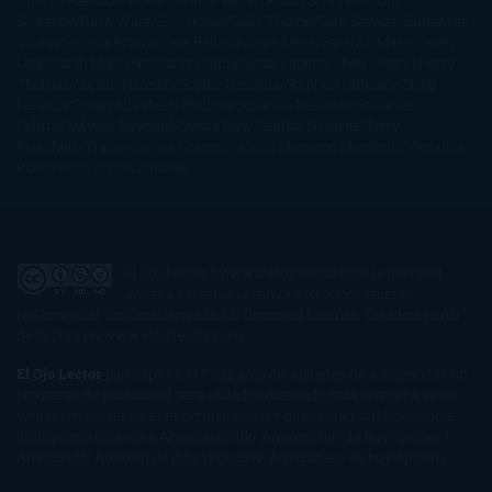
Gibson
Rainbow Rowell
Raine Miller
Robin Schone
Robin
Scoresby
Ruth Ware
S. J. Hooks
Sally Thorne
Sam Savage
Samantha
Young
Sandra Brown
Sara Ballarín
Sara Mesa
Sarah J. Maas
Sarah
Lark
Sarah MacLean
Saray García
Shari Lapena
Shea Olsen
Sherry
Thomas
Sophie Hannah
Sophie Kinsella
Stephen Chbosky
Stieg
Larsson
Susan Elizabeth Phillips
Susanna Kearsley
Suzanne
Collins
Sylvain Reynard
Sylvia Day
Tabitha Suzuma
Terry
Pratchett
Tracey Garvis Graves
Valerio Massimo Manfredi
Veronica
Rossi
Xuso Jones
Zahara
El Ojo Lector
by
www.elojolector.com
is licensed
under a
Creative Commons Reconocimiento-
NoComercial-SinObraDerivada 3.0 Unported License
. Creado a partir
de la obra en
www.elojolector.com
.
El Ojo Lector
participa en el Programa de Afiliados de Amazon EU, un
programa de publicidad para afiliados diseñado para ofrecer a sitios
web un modo de obtener comisiones por publicidad, publicitando e
incluyendo enlaces a Amazon.co.uk/ Amazon.de/ de.buyvip.com /
Amazon.fr/ Amazon.it/ it.buyvip.com/ Amazon.es/ es.buyvip.com.