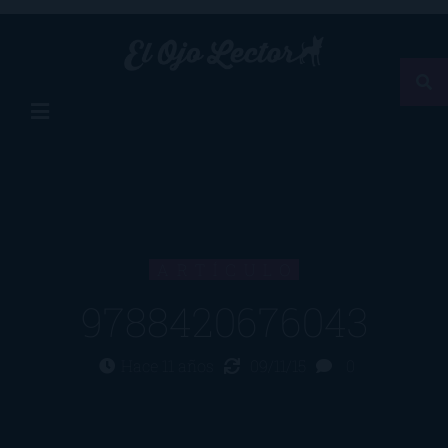
ARTÍCULO
9788420676043
Hace 11 años
09/11/15
0