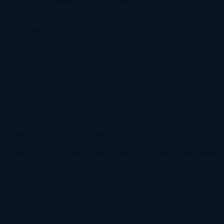
James
Hiromi Kawakami
Irene Hall
Isabel Keats
J. Lynn
J.K.
Rowling
Jacinto Rey
Jack Thorne
Jamie McGuire
Jeff Lindsay
Jeff
VanderMeer
Jennifer L. Armentrout
Jennifer Niven
Jenny
Han
Jessica Thompson
Jill Santopolo
Joe Abercrombie
Joe Hill
Joël
Dicker
John Connolly
John Katzenbach
John Tiffany
Jojo
Moyes
Jonathan Safran Foer
Jose Carlos Somoza
Jose Luis
Sampedro
José Saramago
Karen Marie Moning
Katharine
McGee
Katherine Pancol
Katie Khan
Katjia Millay
Ken Follet
Ken
Follett
Kent Haruf
Khaled Hosseini
Kiera Cass
Koushun
Takami
Kristin Hannah
Kyoichi Katayama
L.J. Smith
Laini
Taylor
Laura Kinsale
Laura Norton
Laura Nuño
Laurell K.
Hamilton
Lauren Groff
Lauren Oliver
Lauren Willig
Leisa
Rayven
Lena Valenti
Leylah Attar
Liane Moriarty
Lidia Herbada
Lisa
Jewell
Lisa Kleypas
Lucía Etxebarria
Luz Gabás
M. J. Arlidge
M.C.
Andrews
Macarena Berlín
Malin Persson Giolito
Marcello
Simoni
María Dueñas
Marian Keyes
Marie Rutkoski
Mario Vagas
Llosa
Marta Estrada
Marta Francés
Marta Quintín
Max Brooks
Megan
Hart
Megan Maxwell
Mercedes Pinto Maldonado
Mia Sheridan
Milan
Kundera
Milly Johnson
Moderna de Pueblo
Mónica Carillo
Mónica
Gutiérrez
Mónica Vázquez
Naiara Domínguez
Nalini Singh
Naomi
Novik
Neil Gaiman
Nicolas Barreau
Nicole Williams
Noelia
Amarillo
Pamela Aidan
Patrick Ness
Patrick Rothfuss
Paul
Auster
Paula Hawkins
Pauline Réage
Paullina Simons
Rachel