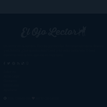
Un lector en la sombra. Escribo por escribir. Recomiendo libros. Blanco
y en botella. ¿Qué queréis más? Leed y no veáis tanta tele. O leed
mientras veis la tele, que eso es muy sano.
Sobre mí
Aviso Legal
Contacto
Editoriales
Ayúdame
2016. Creado con
por
El Ojo Lector
.