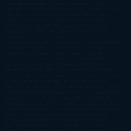
James
Hiromi Kawakami
Irene Hall
Isabel Keats
J. Lynn
J.K.
Rowling
Jacinto Rey
Jack Thorne
Jamie McGuire
Jeff Lindsay
Jeff
VanderMeer
Jennifer L. Armentrout
Jennifer Niven
Jenny
Han
Jessica Thompson
Jill Santopolo
Joe Abercrombie
Joe Hill
Joël
Dicker
John Connolly
John Katzenbach
John Tiffany
Jojo
Moyes
Jonathan Safran Foer
Jose Carlos Somoza
Jose Luis
Sampedro
José Saramago
Karen Marie Moning
Katharine
McGee
Katherine Pancol
Katie Khan
Katjia Millay
Ken Follet
Ken
Follett
Kent Haruf
Khaled Hosseini
Kiera Cass
Koushun
Takami
Kristin Hannah
Kyoichi Katayama
L.J. Smith
Laini
Taylor
Laura Kinsale
Laura Norton
Laura Nuño
Laurell K.
Hamilton
Lauren Groff
Lauren Oliver
Lauren Willig
Leisa
Rayven
Lena Valenti
Leylah Attar
Liane Moriarty
Lidia Herbada
Lisa
Jewell
Lisa Kleypas
Lucía Etxebarria
Luz Gabás
M. J. Arlidge
M.C.
Andrews
Macarena Berlín
Malin Persson Giolito
Marcello
Simoni
María Dueñas
Marian Keyes
Marie Rutkoski
Mario Vagas
Llosa
Marta Estrada
Marta Francés
Marta Quintín
Max Brooks
Megan
Hart
Megan Maxwell
Mercedes Pinto Maldonado
Mia Sheridan
Milan
Kundera
Milly Johnson
Moderna de Pueblo
Mónica Carillo
Mónica
Gutiérrez
Mónica Vázquez
Naiara Domínguez
Nalini Singh
Naomi
Novik
Neil Gaiman
Nicolas Barreau
Nicole Williams
Noelia
Amarillo
Pamela Aidan
Patrick Ness
Patrick Rothfuss
Paul
Auster
Paula Hawkins
Pauline Réage
Paullina Simons
Rachel