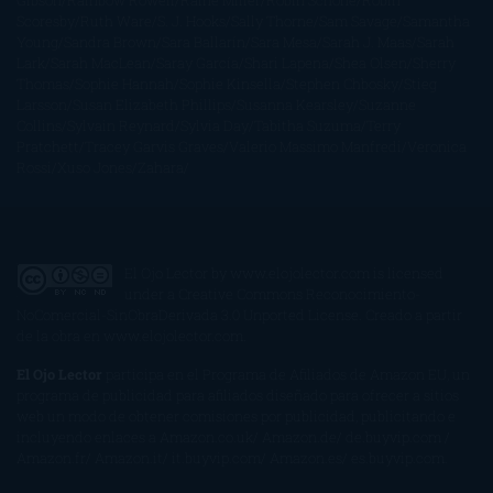
Gibson
Rainbow Rowell
Raine Miller
Robin Schone
Robin
Scoresby
Ruth Ware
S. J. Hooks
Sally Thorne
Sam Savage
Samantha
Young
Sandra Brown
Sara Ballarín
Sara Mesa
Sarah J. Maas
Sarah
Lark
Sarah MacLean
Saray García
Shari Lapena
Shea Olsen
Sherry
Thomas
Sophie Hannah
Sophie Kinsella
Stephen Chbosky
Stieg
Larsson
Susan Elizabeth Phillips
Susanna Kearsley
Suzanne
Collins
Sylvain Reynard
Sylvia Day
Tabitha Suzuma
Terry
Pratchett
Tracey Garvis Graves
Valerio Massimo Manfredi
Veronica
Rossi
Xuso Jones
Zahara
El Ojo Lector
by
www.elojolector.com
is licensed
under a
Creative Commons Reconocimiento-
NoComercial-SinObraDerivada 3.0 Unported License
. Creado a partir
de la obra en
www.elojolector.com
.
El Ojo Lector
participa en el Programa de Afiliados de Amazon EU, un
programa de publicidad para afiliados diseñado para ofrecer a sitios
web un modo de obtener comisiones por publicidad, publicitando e
incluyendo enlaces a Amazon.co.uk/ Amazon.de/ de.buyvip.com /
Amazon.fr/ Amazon.it/ it.buyvip.com/ Amazon.es/ es.buyvip.com.