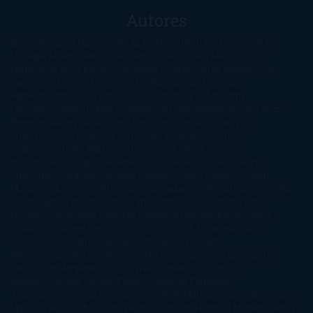
Autores
@ZoeSwinger
Abigail Gibbs
Adam Nevill
Adriana Rubens
Alaitz
Leceaga
Alberto Méndez
Alejandro Castroguer
Alexis
Harrington
Alice Kellen
Almudena Grandes
Altea Morgan
Ana
Cantarero
Andrew Davidson
Ángela Quintas
Angélique
Barbérat
Anna Todd
Anna Zaires
Annabel Pitcher
Anny
Peterson
Antonio Dikele Distefano
Art Spiegelman
Arturo Pérez-
Reverte
Audrey Carlan
Beth Kery
Beth Revis
Brittainy C.
Cherry
Camilla Läckberg
Carla Gràcia Mercadé
Carme
Chaparro
Carmen Martín Gaite
Caroline March
Celeste
Bradley
Celeste Ng
Charlaine Harris
Charles Dubow
Cherry
Chic
Cheryl Strayed
Christina Lauren
Colleen Hoover
Colleen
McCullough
Connie Willis
Cristina Prada
Daniel Glattauer
Daniela
Krien
Daphne du Maurier
Darynda Jones
David Crespo
David
Nicholls
David Safier
Deborah Harkness
Deborah Install
Diana
Gabaldon
Dolores Redondo
E. O. Chirovici
E.L. James
Eckhart
Tolle
Eduardo Mendoza
Elena Montagud
Elísabet
Benavent
Elisabeth Craft
Elisabeth Kostova
Emma Cline
Enric
Pardo
Erin Morgenstern
Erin Watt
Ernest Cline
Ernesto
Sábato
Estefanía Salyers
Federico Moccia
Fernando
Aramburu
Florencia Bonelli
George R. R. Martin
Gina Peral
Gregory
Maguire
Haruki Murakami
Helen Simonson
Henning Mankell
Henry