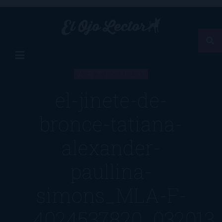
ARTÍCULO
el-jinete-de-
bronce-tatiana-
alexander-
paullina-
simons_MLA-F-
4024537820_032013