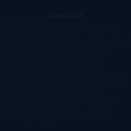
Categorías
1-Star
2-Stars
3-Stars
4-Stars
5-Stars
Artículos
periodísticos
Aventuras
Blog
Canción de Hielo y Fuego
Chick-
Lit
Ciencia
Ficción
Clásicos
Colaboraciones
Comic
Concursos
Crecemos
Descarga
del libro
Drama
Duda Gramatical
El Ojo de Sauron
El poema de la
semana
Encuestas
Erótica
Especiales
Fantasía y Ciencia
Ficción
Feeling Good
Hay
vida
Histórica
Humor
Infantil
Intriga
Juvenil
Lecturas
Anticipadas
Libros que enganchan
Listas
Literatura
Fantástica
Literatura Japonesa
LofbuksDesigns
Los más vendidos
Mi
opinión
Narrativa
No ficción
Novela de misterio y suspense
Novela
Negra y Policiaca
Ocasiones especiales
Otros
Películas
Premio
Planeta
Próximas Publicaciones
Realismo
Mágico
Realista
Recomendaciones
Reseñas
Romance
paranormal
Romántica
Romántica Victoriana
Sagas
Segunda
mano
Sentimental
Series
Sobrevivir a una
novela
Terror
Test
Thriller
Trilogías
Uncategorized
Ya a la
venta
Young Adults
¡No me gusta!