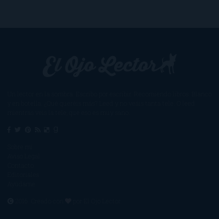
Un lector en la sombra. Escribo por escribir. Recomiendo libros. Blanco
y en botella. ¿Qué queréis más? Leed y no veáis tanta tele. O leed
mientras veis la tele, que eso es muy sano.
Sobre mí
Aviso Legal
Contacto
Editoriales
Ayúdame
2016. Creado con
por
El Ojo Lector
.