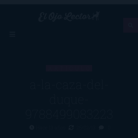
ARTÍCULO
a-la-caza-del-
duque-
9788499083223
Hace 13 años
25/02/13
0