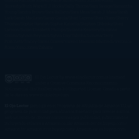
Gibson
Rainbow Rowell
Raine Miller
Robin Schone
Robin
Scoresby
Ruth Ware
S. J. Hooks
Sally Thorne
Sam Savage
Samantha
Young
Sandra Brown
Sara Ballarín
Sara Mesa
Sarah J. Maas
Sarah
Lark
Sarah MacLean
Saray García
Shari Lapena
Shea Olsen
Sherry
Thomas
Sophie Hannah
Sophie Kinsella
Stephen Chbosky
Stieg
Larsson
Susan Elizabeth Phillips
Susanna Kearsley
Suzanne
Collins
Sylvain Reynard
Sylvia Day
Tabitha Suzuma
Terry
Pratchett
Tracey Garvis Graves
Valerio Massimo Manfredi
Veronica
Rossi
Xuso Jones
Zahara
El Ojo Lector
by
www.elojolector.com
is licensed
under a
Creative Commons Reconocimiento-
NoComercial-SinObraDerivada 3.0 Unported License
. Creado a partir
de la obra en
www.elojolector.com
.
El Ojo Lector
participa en el Programa de Afiliados de Amazon EU, un
programa de publicidad para afiliados diseñado para ofrecer a sitios
web un modo de obtener comisiones por publicidad, publicitando e
incluyendo enlaces a Amazon.co.uk/ Amazon.de/ de.buyvip.com /
Amazon.fr/ Amazon.it/ it.buyvip.com/ Amazon.es/ es.buyvip.com.