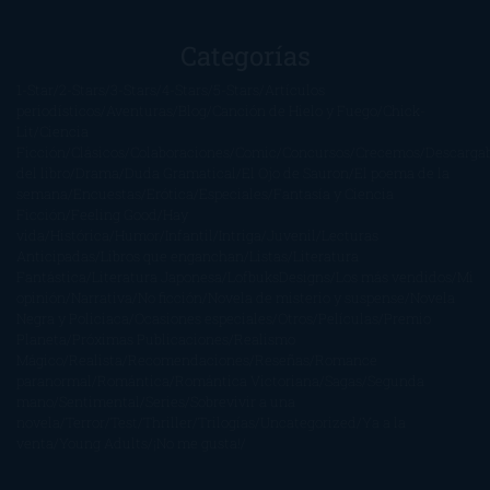
Categorías
1-Star
2-Stars
3-Stars
4-Stars
5-Stars
Artículos
periodísticos
Aventuras
Blog
Canción de Hielo y Fuego
Chick-
Lit
Ciencia
Ficción
Clásicos
Colaboraciones
Comic
Concursos
Crecemos
Descarga
del libro
Drama
Duda Gramatical
El Ojo de Sauron
El poema de la
semana
Encuestas
Erótica
Especiales
Fantasía y Ciencia
Ficción
Feeling Good
Hay
vida
Histórica
Humor
Infantil
Intriga
Juvenil
Lecturas
Anticipadas
Libros que enganchan
Listas
Literatura
Fantástica
Literatura Japonesa
LofbuksDesigns
Los más vendidos
Mi
opinión
Narrativa
No ficción
Novela de misterio y suspense
Novela
Negra y Policiaca
Ocasiones especiales
Otros
Películas
Premio
Planeta
Próximas Publicaciones
Realismo
Mágico
Realista
Recomendaciones
Reseñas
Romance
paranormal
Romántica
Romántica Victoriana
Sagas
Segunda
mano
Sentimental
Series
Sobrevivir a una
novela
Terror
Test
Thriller
Trilogías
Uncategorized
Ya a la
venta
Young Adults
¡No me gusta!