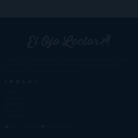
Un lector en la sombra. Escribo por escribir. Recomiendo libros. Blanco
y en botella. ¿Qué queréis más? Leed y no veáis tanta tele. O leed
mientras veis la tele, que eso es muy sano.
Sobre mí
Aviso Legal
Contacto
Editoriales
Ayúdame
2016. Creado con
por
El Ojo Lector
.