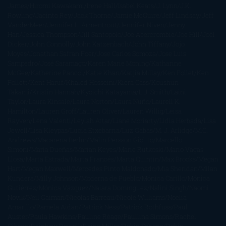
James
Hiromi Kawakami
Irene Hall
Isabel Keats
J. Lynn
J.K.
Rowling
Jacinto Rey
Jack Thorne
Jamie McGuire
Jeff Lindsay
Jeff
VanderMeer
Jennifer L. Armentrout
Jennifer Niven
Jenny
Han
Jessica Thompson
Jill Santopolo
Joe Abercrombie
Joe Hill
Joël
Dicker
John Connolly
John Katzenbach
John Tiffany
Jojo
Moyes
Jonathan Safran Foer
Jose Carlos Somoza
Jose Luis
Sampedro
José Saramago
Karen Marie Moning
Katharine
McGee
Katherine Pancol
Katie Khan
Katjia Millay
Ken Follet
Ken
Follett
Kent Haruf
Khaled Hosseini
Kiera Cass
Koushun
Takami
Kristin Hannah
Kyoichi Katayama
L.J. Smith
Laini
Taylor
Laura Kinsale
Laura Norton
Laura Nuño
Laurell K.
Hamilton
Lauren Groff
Lauren Oliver
Lauren Willig
Leisa
Rayven
Lena Valenti
Leylah Attar
Liane Moriarty
Lidia Herbada
Lisa
Jewell
Lisa Kleypas
Lucía Etxebarria
Luz Gabás
M. J. Arlidge
M.C.
Andrews
Macarena Berlín
Malin Persson Giolito
Marcello
Simoni
María Dueñas
Marian Keyes
Marie Rutkoski
Mario Vagas
Llosa
Marta Estrada
Marta Francés
Marta Quintín
Max Brooks
Megan
Hart
Megan Maxwell
Mercedes Pinto Maldonado
Mia Sheridan
Milan
Kundera
Milly Johnson
Moderna de Pueblo
Mónica Carillo
Mónica
Gutiérrez
Mónica Vázquez
Naiara Domínguez
Nalini Singh
Naomi
Novik
Neil Gaiman
Nicolas Barreau
Nicole Williams
Noelia
Amarillo
Pamela Aidan
Patrick Ness
Patrick Rothfuss
Paul
Auster
Paula Hawkins
Pauline Réage
Paullina Simons
Rachel