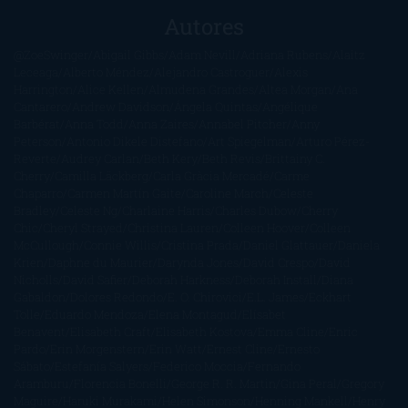
Autores
@ZoeSwinger
Abigail Gibbs
Adam Nevill
Adriana Rubens
Alaitz
Leceaga
Alberto Méndez
Alejandro Castroguer
Alexis
Harrington
Alice Kellen
Almudena Grandes
Altea Morgan
Ana
Cantarero
Andrew Davidson
Ángela Quintas
Angélique
Barbérat
Anna Todd
Anna Zaires
Annabel Pitcher
Anny
Peterson
Antonio Dikele Distefano
Art Spiegelman
Arturo Pérez-
Reverte
Audrey Carlan
Beth Kery
Beth Revis
Brittainy C.
Cherry
Camilla Läckberg
Carla Gràcia Mercadé
Carme
Chaparro
Carmen Martín Gaite
Caroline March
Celeste
Bradley
Celeste Ng
Charlaine Harris
Charles Dubow
Cherry
Chic
Cheryl Strayed
Christina Lauren
Colleen Hoover
Colleen
McCullough
Connie Willis
Cristina Prada
Daniel Glattauer
Daniela
Krien
Daphne du Maurier
Darynda Jones
David Crespo
David
Nicholls
David Safier
Deborah Harkness
Deborah Install
Diana
Gabaldon
Dolores Redondo
E. O. Chirovici
E.L. James
Eckhart
Tolle
Eduardo Mendoza
Elena Montagud
Elísabet
Benavent
Elisabeth Craft
Elisabeth Kostova
Emma Cline
Enric
Pardo
Erin Morgenstern
Erin Watt
Ernest Cline
Ernesto
Sábato
Estefanía Salyers
Federico Moccia
Fernando
Aramburu
Florencia Bonelli
George R. R. Martin
Gina Peral
Gregory
Maguire
Haruki Murakami
Helen Simonson
Henning Mankell
Henry