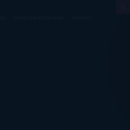
sts
Libros Que Enganchan
Contacto