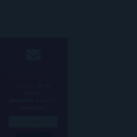
¿Quieres estar al
tanto de todo lo que
ocurre en
El Ojo
Lector
?
¡Suscríbete a nuestra
newsletter!