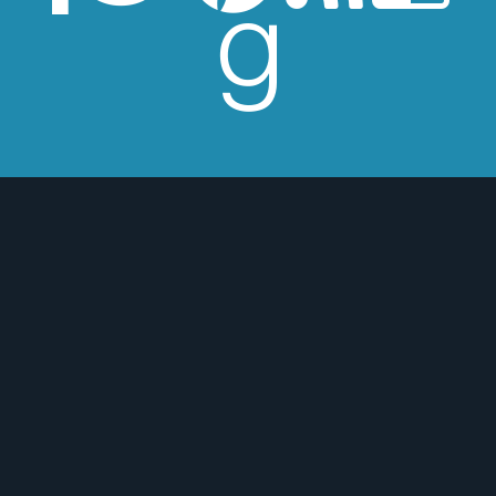
esperes críticas edulcoradas; no las
 o para mejor :)