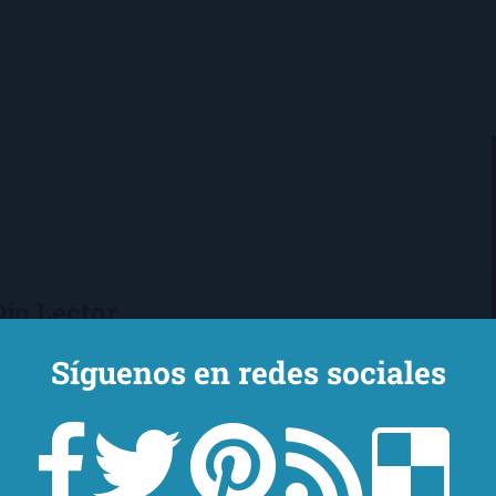
Ojo Lector
encanta leer. Vivo en Sevilla
Síguenos en redes sociales
mi novio y mi chihuahua-pantera
 de Los Beatles, me encantan los
macs, el Real Betis Balompié y las
sde 2008, leo y reseño en la sombra.