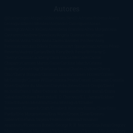
Autores
@ZoeSwinger
Abigail Gibbs
Adam Nevill
Adriana Rubens
Alaitz
Leceaga
Alberto Méndez
Alejandro Castroguer
Alexis
Harrington
Alice Kellen
Almudena Grandes
Altea Morgan
Ana
Cantarero
Andrew Davidson
Ángela Quintas
Angélique
Barbérat
Anna Todd
Anna Zaires
Annabel Pitcher
Anny
Peterson
Antonio Dikele Distefano
Art Spiegelman
Arturo Pérez-
Reverte
Audrey Carlan
Beth Kery
Beth Revis
Brittainy C.
Cherry
Camilla Läckberg
Carla Gràcia Mercadé
Carme
Chaparro
Carmen Martín Gaite
Caroline March
Celeste
Bradley
Celeste Ng
Charlaine Harris
Charles Dubow
Cherry
Chic
Cheryl Strayed
Christina Lauren
Colleen Hoover
Colleen
McCullough
Connie Willis
Cristina Prada
Daniel Glattauer
Daniela
Krien
Daphne du Maurier
Darynda Jones
David Crespo
David
Nicholls
David Safier
Deborah Harkness
Deborah Install
Diana
Gabaldon
Dolores Redondo
E. O. Chirovici
E.L. James
Eckhart
Tolle
Eduardo Mendoza
Elena Montagud
Elísabet
Benavent
Elisabeth Craft
Elisabeth Kostova
Emma Cline
Enric
Pardo
Erin Morgenstern
Erin Watt
Ernest Cline
Ernesto
Sábato
Estefanía Salyers
Federico Moccia
Fernando
Aramburu
Florencia Bonelli
George R. R. Martin
Gina Peral
Gregory
Maguire
Haruki Murakami
Helen Simonson
Henning Mankell
Henry