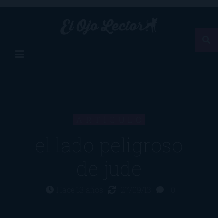
ARTÍCULO
el lado peligroso
de jude
Hace 13 años
27/09/13
0