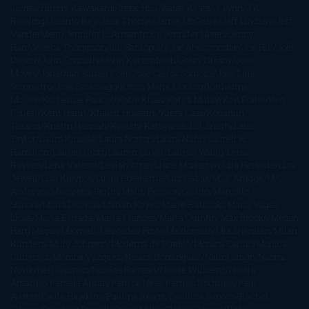
James
Hiromi Kawakami
Irene Hall
Isabel Keats
J. Lynn
J.K.
Rowling
Jacinto Rey
Jack Thorne
Jamie McGuire
Jeff Lindsay
Jeff
VanderMeer
Jennifer L. Armentrout
Jennifer Niven
Jenny
Han
Jessica Thompson
Jill Santopolo
Joe Abercrombie
Joe Hill
Joël
Dicker
John Connolly
John Katzenbach
John Tiffany
Jojo
Moyes
Jonathan Safran Foer
Jose Carlos Somoza
Jose Luis
Sampedro
José Saramago
Karen Marie Moning
Katharine
McGee
Katherine Pancol
Katie Khan
Katjia Millay
Ken Follet
Ken
Follett
Kent Haruf
Khaled Hosseini
Kiera Cass
Koushun
Takami
Kristin Hannah
Kyoichi Katayama
L.J. Smith
Laini
Taylor
Laura Kinsale
Laura Norton
Laura Nuño
Laurell K.
Hamilton
Lauren Groff
Lauren Oliver
Lauren Willig
Leisa
Rayven
Lena Valenti
Leylah Attar
Liane Moriarty
Lidia Herbada
Lisa
Jewell
Lisa Kleypas
Lucía Etxebarria
Luz Gabás
M. J. Arlidge
M.C.
Andrews
Macarena Berlín
Malin Persson Giolito
Marcello
Simoni
María Dueñas
Marian Keyes
Marie Rutkoski
Mario Vagas
Llosa
Marta Estrada
Marta Francés
Marta Quintín
Max Brooks
Megan
Hart
Megan Maxwell
Mercedes Pinto Maldonado
Mia Sheridan
Milan
Kundera
Milly Johnson
Moderna de Pueblo
Mónica Carillo
Mónica
Gutiérrez
Mónica Vázquez
Naiara Domínguez
Nalini Singh
Naomi
Novik
Neil Gaiman
Nicolas Barreau
Nicole Williams
Noelia
Amarillo
Pamela Aidan
Patrick Ness
Patrick Rothfuss
Paul
Auster
Paula Hawkins
Pauline Réage
Paullina Simons
Rachel