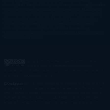
Gibson
Rainbow Rowell
Raine Miller
Robin Schone
Robin
Scoresby
Ruth Ware
S. J. Hooks
Sally Thorne
Sam Savage
Samantha
Young
Sandra Brown
Sara Ballarín
Sara Mesa
Sarah J. Maas
Sarah
Lark
Sarah MacLean
Saray García
Shari Lapena
Shea Olsen
Sherry
Thomas
Sophie Hannah
Sophie Kinsella
Stephen Chbosky
Stieg
Larsson
Susan Elizabeth Phillips
Susanna Kearsley
Suzanne
Collins
Sylvain Reynard
Sylvia Day
Tabitha Suzuma
Terry
Pratchett
Tracey Garvis Graves
Valerio Massimo Manfredi
Veronica
Rossi
Xuso Jones
Zahara
El Ojo Lector
by
www.elojolector.com
is licensed
under a
Creative Commons Reconocimiento-
NoComercial-SinObraDerivada 3.0 Unported License
. Creado a partir
de la obra en
www.elojolector.com
.
El Ojo Lector
participa en el Programa de Afiliados de Amazon EU, un
programa de publicidad para afiliados diseñado para ofrecer a sitios
web un modo de obtener comisiones por publicidad, publicitando e
incluyendo enlaces a Amazon.co.uk/ Amazon.de/ de.buyvip.com /
Amazon.fr/ Amazon.it/ it.buyvip.com/ Amazon.es/ es.buyvip.com.