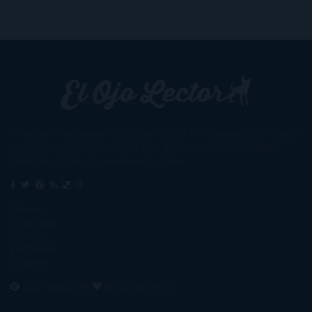
Un lector en la sombra. Escribo por escribir. Recomiendo libros. Blanco
y en botella. ¿Qué queréis más? Leed y no veáis tanta tele. O leed
mientras veis la tele, que eso es muy sano.
Sobre mí
Aviso Legal
Contacto
Editoriales
Ayúdame
2016. Creado con
por
El Ojo Lector
.