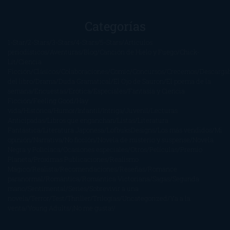
Categorías
1-Star
2-Stars
3-Stars
4-Stars
5-Stars
Artículos
periodísticos
Aventuras
Blog
Canción de Hielo y Fuego
Chick-
Lit
Ciencia
Ficción
Clásicos
Colaboraciones
Comic
Concursos
Crecemos
Descarga
del libro
Drama
Duda Gramatical
El Ojo de Sauron
El poema de la
semana
Encuestas
Erótica
Especiales
Fantasía y Ciencia
Ficción
Feeling Good
Hay
vida
Histórica
Humor
Infantil
Intriga
Juvenil
Lecturas
Anticipadas
Libros que enganchan
Listas
Literatura
Fantástica
Literatura Japonesa
LofbuksDesigns
Los más vendidos
Mi
opinión
Narrativa
No ficción
Novela de misterio y suspense
Novela
Negra y Policiaca
Ocasiones especiales
Otros
Películas
Premio
Planeta
Próximas Publicaciones
Realismo
Mágico
Realista
Recomendaciones
Reseñas
Romance
paranormal
Romántica
Romántica Victoriana
Sagas
Segunda
mano
Sentimental
Series
Sobrevivir a una
novela
Terror
Test
Thriller
Trilogías
Uncategorized
Ya a la
venta
Young Adults
¡No me gusta!