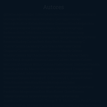
Autores
@ZoeSwinger
Abigail Gibbs
Adam Nevill
Adriana Rubens
Alaitz
Leceaga
Alberto Méndez
Alejandro Castroguer
Alexis
Harrington
Alice Kellen
Almudena Grandes
Altea Morgan
Ana
Cantarero
Andrew Davidson
Ángela Quintas
Angélique
Barbérat
Anna Todd
Anna Zaires
Annabel Pitcher
Anny
Peterson
Antonio Dikele Distefano
Art Spiegelman
Arturo Pérez-
Reverte
Audrey Carlan
Beth Kery
Beth Revis
Brittainy C.
Cherry
Camilla Läckberg
Carla Gràcia Mercadé
Carme
Chaparro
Carmen Martín Gaite
Caroline March
Celeste
Bradley
Celeste Ng
Charlaine Harris
Charles Dubow
Cherry
Chic
Cheryl Strayed
Christina Lauren
Colleen Hoover
Colleen
McCullough
Connie Willis
Cristina Prada
Daniel Glattauer
Daniela
Krien
Daphne du Maurier
Darynda Jones
David Crespo
David
Nicholls
David Safier
Deborah Harkness
Deborah Install
Diana
Gabaldon
Dolores Redondo
E. O. Chirovici
E.L. James
Eckhart
Tolle
Eduardo Mendoza
Elena Montagud
Elísabet
Benavent
Elisabeth Craft
Elisabeth Kostova
Emma Cline
Enric
Pardo
Erin Morgenstern
Erin Watt
Ernest Cline
Ernesto
Sábato
Estefanía Salyers
Federico Moccia
Fernando
Aramburu
Florencia Bonelli
George R. R. Martin
Gina Peral
Gregory
Maguire
Haruki Murakami
Helen Simonson
Henning Mankell
Henry