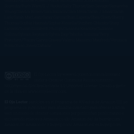
Gibson
Rainbow Rowell
Raine Miller
Robin Schone
Robin
Scoresby
Ruth Ware
S. J. Hooks
Sally Thorne
Sam Savage
Samantha
Young
Sandra Brown
Sara Ballarín
Sara Mesa
Sarah J. Maas
Sarah
Lark
Sarah MacLean
Saray García
Shari Lapena
Shea Olsen
Sherry
Thomas
Sophie Hannah
Sophie Kinsella
Stephen Chbosky
Stieg
Larsson
Susan Elizabeth Phillips
Susanna Kearsley
Suzanne
Collins
Sylvain Reynard
Sylvia Day
Tabitha Suzuma
Terry
Pratchett
Tracey Garvis Graves
Valerio Massimo Manfredi
Veronica
Rossi
Xuso Jones
Zahara
El Ojo Lector
by
www.elojolector.com
is licensed
under a
Creative Commons Reconocimiento-
NoComercial-SinObraDerivada 3.0 Unported License
. Creado a partir
de la obra en
www.elojolector.com
.
El Ojo Lector
participa en el Programa de Afiliados de Amazon EU, un
programa de publicidad para afiliados diseñado para ofrecer a sitios
web un modo de obtener comisiones por publicidad, publicitando e
incluyendo enlaces a Amazon.co.uk/ Amazon.de/ de.buyvip.com /
Amazon.fr/ Amazon.it/ it.buyvip.com/ Amazon.es/ es.buyvip.com.