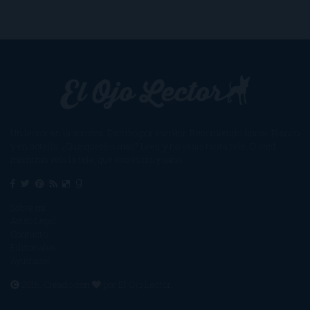
Un lector en la sombra. Escribo por escribir. Recomiendo libros. Blanco
y en botella. ¿Qué queréis más? Leed y no veáis tanta tele. O leed
mientras veis la tele, que eso es muy sano.
Sobre mí
Aviso Legal
Contacto
Editoriales
Ayúdame
2016. Creado con
por
El Ojo Lector
.