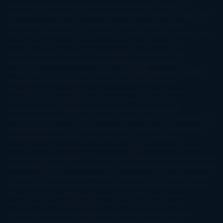
James
Hiromi Kawakami
Irene Hall
Isabel Keats
J. Lynn
J.K.
Rowling
Jacinto Rey
Jack Thorne
Jamie McGuire
Jeff Lindsay
Jeff
VanderMeer
Jennifer L. Armentrout
Jennifer Niven
Jenny
Han
Jessica Thompson
Jill Santopolo
Joe Abercrombie
Joe Hill
Joël
Dicker
John Connolly
John Katzenbach
John Tiffany
Jojo
Moyes
Jonathan Safran Foer
Jose Carlos Somoza
Jose Luis
Sampedro
José Saramago
Karen Marie Moning
Katharine
McGee
Katherine Pancol
Katie Khan
Katjia Millay
Ken Follet
Ken
Follett
Kent Haruf
Khaled Hosseini
Kiera Cass
Koushun
Takami
Kristin Hannah
Kyoichi Katayama
L.J. Smith
Laini
Taylor
Laura Kinsale
Laura Norton
Laura Nuño
Laurell K.
Hamilton
Lauren Groff
Lauren Oliver
Lauren Willig
Leisa
Rayven
Lena Valenti
Leylah Attar
Liane Moriarty
Lidia Herbada
Lisa
Jewell
Lisa Kleypas
Lucía Etxebarria
Luz Gabás
M. J. Arlidge
M.C.
Andrews
Macarena Berlín
Malin Persson Giolito
Marcello
Simoni
María Dueñas
Marian Keyes
Marie Rutkoski
Mario Vagas
Llosa
Marta Estrada
Marta Francés
Marta Quintín
Max Brooks
Megan
Hart
Megan Maxwell
Mercedes Pinto Maldonado
Mia Sheridan
Milan
Kundera
Milly Johnson
Moderna de Pueblo
Mónica Carillo
Mónica
Gutiérrez
Mónica Vázquez
Naiara Domínguez
Nalini Singh
Naomi
Novik
Neil Gaiman
Nicolas Barreau
Nicole Williams
Noelia
Amarillo
Pamela Aidan
Patrick Ness
Patrick Rothfuss
Paul
Auster
Paula Hawkins
Pauline Réage
Paullina Simons
Rachel