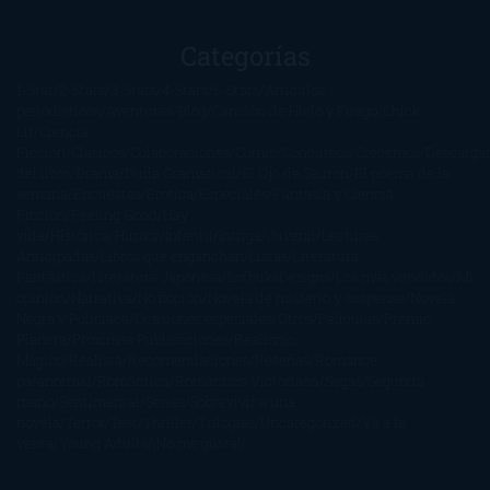
Categorías
1-Star
2-Stars
3-Stars
4-Stars
5-Stars
Artículos
periodísticos
Aventuras
Blog
Canción de Hielo y Fuego
Chick-
Lit
Ciencia
Ficción
Clásicos
Colaboraciones
Comic
Concursos
Crecemos
Descarga
del libro
Drama
Duda Gramatical
El Ojo de Sauron
El poema de la
semana
Encuestas
Erótica
Especiales
Fantasía y Ciencia
Ficción
Feeling Good
Hay
vida
Histórica
Humor
Infantil
Intriga
Juvenil
Lecturas
Anticipadas
Libros que enganchan
Listas
Literatura
Fantástica
Literatura Japonesa
LofbuksDesigns
Los más vendidos
Mi
opinión
Narrativa
No ficción
Novela de misterio y suspense
Novela
Negra y Policiaca
Ocasiones especiales
Otros
Películas
Premio
Planeta
Próximas Publicaciones
Realismo
Mágico
Realista
Recomendaciones
Reseñas
Romance
paranormal
Romántica
Romántica Victoriana
Sagas
Segunda
mano
Sentimental
Series
Sobrevivir a una
novela
Terror
Test
Thriller
Trilogías
Uncategorized
Ya a la
venta
Young Adults
¡No me gusta!