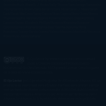
Gibson
Rainbow Rowell
Raine Miller
Robin Schone
Robin
Scoresby
Ruth Ware
S. J. Hooks
Sally Thorne
Sam Savage
Samantha
Young
Sandra Brown
Sara Ballarín
Sara Mesa
Sarah J. Maas
Sarah
Lark
Sarah MacLean
Saray García
Shari Lapena
Shea Olsen
Sherry
Thomas
Sophie Hannah
Sophie Kinsella
Stephen Chbosky
Stieg
Larsson
Susan Elizabeth Phillips
Susanna Kearsley
Suzanne
Collins
Sylvain Reynard
Sylvia Day
Tabitha Suzuma
Terry
Pratchett
Tracey Garvis Graves
Valerio Massimo Manfredi
Veronica
Rossi
Xuso Jones
Zahara
El Ojo Lector
by
www.elojolector.com
is licensed
under a
Creative Commons Reconocimiento-
NoComercial-SinObraDerivada 3.0 Unported License
. Creado a partir
de la obra en
www.elojolector.com
.
El Ojo Lector
participa en el Programa de Afiliados de Amazon EU, un
programa de publicidad para afiliados diseñado para ofrecer a sitios
web un modo de obtener comisiones por publicidad, publicitando e
incluyendo enlaces a Amazon.co.uk/ Amazon.de/ de.buyvip.com /
Amazon.fr/ Amazon.it/ it.buyvip.com/ Amazon.es/ es.buyvip.com.