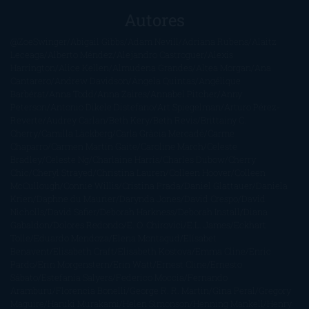
Autores
@ZoeSwinger
Abigail Gibbs
Adam Nevill
Adriana Rubens
Alaitz
Leceaga
Alberto Méndez
Alejandro Castroguer
Alexis
Harrington
Alice Kellen
Almudena Grandes
Altea Morgan
Ana
Cantarero
Andrew Davidson
Ángela Quintas
Angélique
Barbérat
Anna Todd
Anna Zaires
Annabel Pitcher
Anny
Peterson
Antonio Dikele Distefano
Art Spiegelman
Arturo Pérez-
Reverte
Audrey Carlan
Beth Kery
Beth Revis
Brittainy C.
Cherry
Camilla Läckberg
Carla Gràcia Mercadé
Carme
Chaparro
Carmen Martín Gaite
Caroline March
Celeste
Bradley
Celeste Ng
Charlaine Harris
Charles Dubow
Cherry
Chic
Cheryl Strayed
Christina Lauren
Colleen Hoover
Colleen
McCullough
Connie Willis
Cristina Prada
Daniel Glattauer
Daniela
Krien
Daphne du Maurier
Darynda Jones
David Crespo
David
Nicholls
David Safier
Deborah Harkness
Deborah Install
Diana
Gabaldon
Dolores Redondo
E. O. Chirovici
E.L. James
Eckhart
Tolle
Eduardo Mendoza
Elena Montagud
Elísabet
Benavent
Elisabeth Craft
Elisabeth Kostova
Emma Cline
Enric
Pardo
Erin Morgenstern
Erin Watt
Ernest Cline
Ernesto
Sábato
Estefanía Salyers
Federico Moccia
Fernando
Aramburu
Florencia Bonelli
George R. R. Martin
Gina Peral
Gregory
Maguire
Haruki Murakami
Helen Simonson
Henning Mankell
Henry