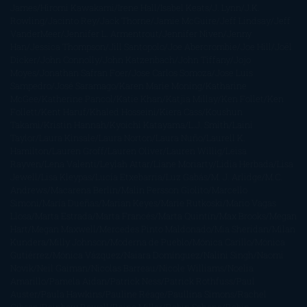
James
Hiromi Kawakami
Irene Hall
Isabel Keats
J. Lynn
J.K.
Rowling
Jacinto Rey
Jack Thorne
Jamie McGuire
Jeff Lindsay
Jeff
VanderMeer
Jennifer L. Armentrout
Jennifer Niven
Jenny
Han
Jessica Thompson
Jill Santopolo
Joe Abercrombie
Joe Hill
Joël
Dicker
John Connolly
John Katzenbach
John Tiffany
Jojo
Moyes
Jonathan Safran Foer
Jose Carlos Somoza
Jose Luis
Sampedro
José Saramago
Karen Marie Moning
Katharine
McGee
Katherine Pancol
Katie Khan
Katjia Millay
Ken Follet
Ken
Follett
Kent Haruf
Khaled Hosseini
Kiera Cass
Koushun
Takami
Kristin Hannah
Kyoichi Katayama
L.J. Smith
Laini
Taylor
Laura Kinsale
Laura Norton
Laura Nuño
Laurell K.
Hamilton
Lauren Groff
Lauren Oliver
Lauren Willig
Leisa
Rayven
Lena Valenti
Leylah Attar
Liane Moriarty
Lidia Herbada
Lisa
Jewell
Lisa Kleypas
Lucía Etxebarria
Luz Gabás
M. J. Arlidge
M.C.
Andrews
Macarena Berlín
Malin Persson Giolito
Marcello
Simoni
María Dueñas
Marian Keyes
Marie Rutkoski
Mario Vagas
Llosa
Marta Estrada
Marta Francés
Marta Quintín
Max Brooks
Megan
Hart
Megan Maxwell
Mercedes Pinto Maldonado
Mia Sheridan
Milan
Kundera
Milly Johnson
Moderna de Pueblo
Mónica Carillo
Mónica
Gutiérrez
Mónica Vázquez
Naiara Domínguez
Nalini Singh
Naomi
Novik
Neil Gaiman
Nicolas Barreau
Nicole Williams
Noelia
Amarillo
Pamela Aidan
Patrick Ness
Patrick Rothfuss
Paul
Auster
Paula Hawkins
Pauline Réage
Paullina Simons
Rachel