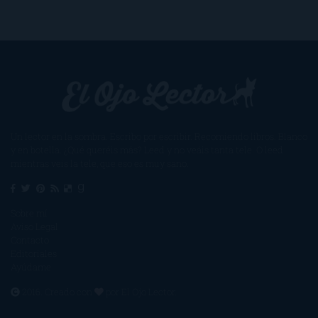
Un lector en la sombra. Escribo por escribir. Recomiendo libros. Blanco
y en botella. ¿Qué queréis más? Leed y no veáis tanta tele. O leed
mientras veis la tele, que eso es muy sano.
Sobre mí
Aviso Legal
Contacto
Editoriales
Ayúdame
2016. Creado con
por
El Ojo Lector
.