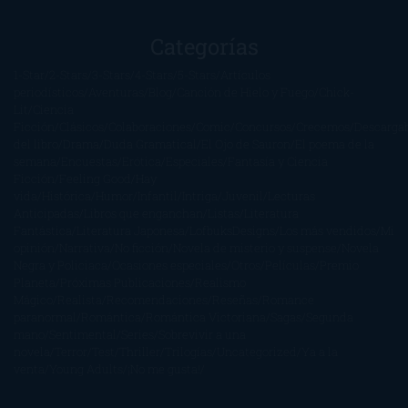
Categorías
1-Star
2-Stars
3-Stars
4-Stars
5-Stars
Artículos
periodísticos
Aventuras
Blog
Canción de Hielo y Fuego
Chick-
Lit
Ciencia
Ficción
Clásicos
Colaboraciones
Comic
Concursos
Crecemos
Descarga
del libro
Drama
Duda Gramatical
El Ojo de Sauron
El poema de la
semana
Encuestas
Erótica
Especiales
Fantasía y Ciencia
Ficción
Feeling Good
Hay
vida
Histórica
Humor
Infantil
Intriga
Juvenil
Lecturas
Anticipadas
Libros que enganchan
Listas
Literatura
Fantástica
Literatura Japonesa
LofbuksDesigns
Los más vendidos
Mi
opinión
Narrativa
No ficción
Novela de misterio y suspense
Novela
Negra y Policiaca
Ocasiones especiales
Otros
Películas
Premio
Planeta
Próximas Publicaciones
Realismo
Mágico
Realista
Recomendaciones
Reseñas
Romance
paranormal
Romántica
Romántica Victoriana
Sagas
Segunda
mano
Sentimental
Series
Sobrevivir a una
novela
Terror
Test
Thriller
Trilogías
Uncategorized
Ya a la
venta
Young Adults
¡No me gusta!