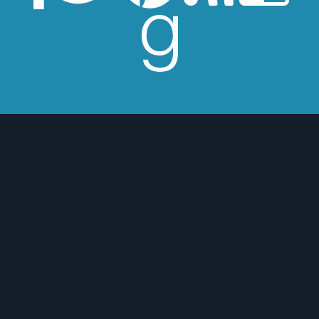
esperes críticas edulcoradas; no las
 o para mejor :)