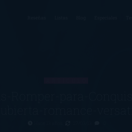
Reseñas
Listas
Blog
Especiales
Te
ARTÍCULO
s-Romper-para-Conquis
cubierta-romance-versati
Hace 13 años
27/03/13
0