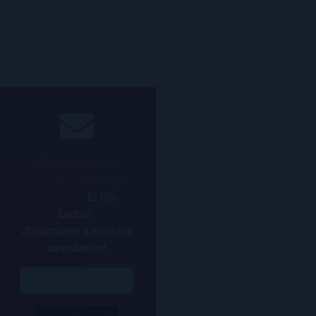
¿Quieres estar al
tanto de todo lo que
ocurre en
El Ojo
Lector
?
¡Suscríbete a nuestra
newsletter!