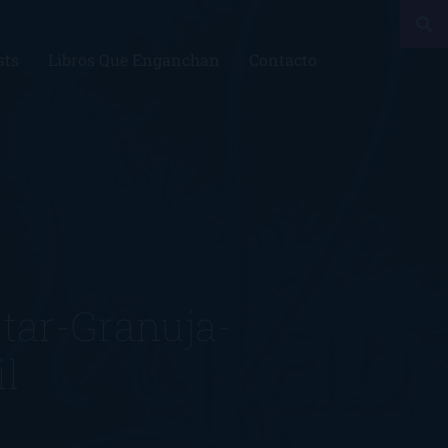
sts
Libros Que Enganchan
Contacto
tar-Granuja-
l