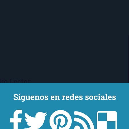
Ojo Lector
encanta leer. Vivo en Sevilla
Síguenos en redes sociales
mi novio y mi chihuahua-pantera
 de Los Beatles, me encantan los
macs, el Real Betis Balompié y las
sde 2008, leo y reseño en la sombra.