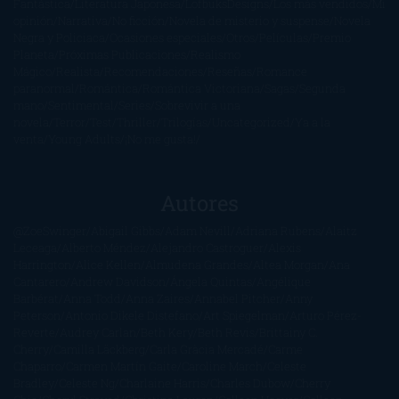
Fantástica
Literatura Japonesa
LofbuksDesigns
Los más vendidos
Mi
opinión
Narrativa
No ficción
Novela de misterio y suspense
Novela
Negra y Policiaca
Ocasiones especiales
Otros
Películas
Premio
Planeta
Próximas Publicaciones
Realismo
Mágico
Realista
Recomendaciones
Reseñas
Romance
paranormal
Romántica
Romántica Victoriana
Sagas
Segunda
mano
Sentimental
Series
Sobrevivir a una
novela
Terror
Test
Thriller
Trilogías
Uncategorized
Ya a la
venta
Young Adults
¡No me gusta!
Autores
@ZoeSwinger
Abigail Gibbs
Adam Nevill
Adriana Rubens
Alaitz
Leceaga
Alberto Méndez
Alejandro Castroguer
Alexis
Harrington
Alice Kellen
Almudena Grandes
Altea Morgan
Ana
Cantarero
Andrew Davidson
Ángela Quintas
Angélique
Barbérat
Anna Todd
Anna Zaires
Annabel Pitcher
Anny
Peterson
Antonio Dikele Distefano
Art Spiegelman
Arturo Pérez-
Reverte
Audrey Carlan
Beth Kery
Beth Revis
Brittainy C.
Cherry
Camilla Läckberg
Carla Gràcia Mercadé
Carme
Chaparro
Carmen Martín Gaite
Caroline March
Celeste
Bradley
Celeste Ng
Charlaine Harris
Charles Dubow
Cherry