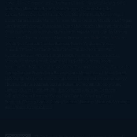
Jewell
Lisa Kleypas
Lucía Etxebarria
Luz Gabás
M. J. Arlidge
M.C.
Andrews
Macarena Berlín
Malin Persson Giolito
Marcello
Simoni
María Dueñas
Marian Keyes
Marie Rutkoski
Mario Vagas
Llosa
Marta Estrada
Marta Francés
Marta Quintín
Max Brooks
Megan
Hart
Megan Maxwell
Mercedes Pinto Maldonado
Mia Sheridan
Milan
Kundera
Milly Johnson
Moderna de Pueblo
Mónica Carillo
Mónica
Gutiérrez
Mónica Vázquez
Naiara Domínguez
Nalini Singh
Naomi
Novik
Neil Gaiman
Nicolas Barreau
Nicole Williams
Noelia
Amarillo
Pamela Aidan
Patrick Ness
Patrick Rothfuss
Paul
Auster
Paula Hawkins
Pauline Réage
Paullina Simons
Rachel
Gibson
Rainbow Rowell
Raine Miller
Robin Schone
Robin
Scoresby
Ruth Ware
S. J. Hooks
Sally Thorne
Sam Savage
Samantha
Young
Sandra Brown
Sara Ballarín
Sara Mesa
Sarah J. Maas
Sarah
Lark
Sarah MacLean
Saray García
Shari Lapena
Shea Olsen
Sherry
Thomas
Sophie Hannah
Sophie Kinsella
Stephen Chbosky
Stieg
Larsson
Susan Elizabeth Phillips
Susanna Kearsley
Suzanne
Collins
Sylvain Reynard
Sylvia Day
Tabitha Suzuma
Terry
Pratchett
Tracey Garvis Graves
Valerio Massimo Manfredi
Veronica
Rossi
Xuso Jones
Zahara
El Ojo Lector
by
www.elojolector.com
is licensed