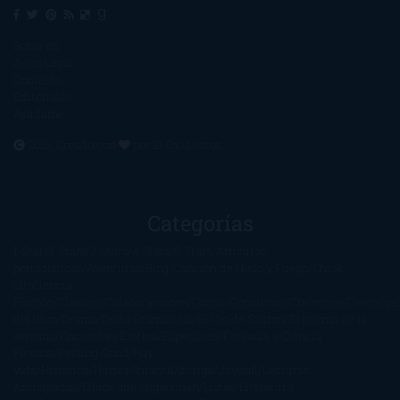
Sobre mí
Aviso Legal
Contacto
Editoriales
Ayúdame
2016. Creado con
por
El Ojo Lector
.
Categorías
1-Star
2-Stars
3-Stars
4-Stars
5-Stars
Artículos
periodísticos
Aventuras
Blog
Canción de Hielo y Fuego
Chick-
Lit
Ciencia
Ficción
Clásicos
Colaboraciones
Comic
Concursos
Crecemos
Descarga
del libro
Drama
Duda Gramatical
El Ojo de Sauron
El poema de la
semana
Encuestas
Erótica
Especiales
Fantasía y Ciencia
Ficción
Feeling Good
Hay
vida
Histórica
Humor
Infantil
Intriga
Juvenil
Lecturas
Anticipadas
Libros que enganchan
Listas
Literatura