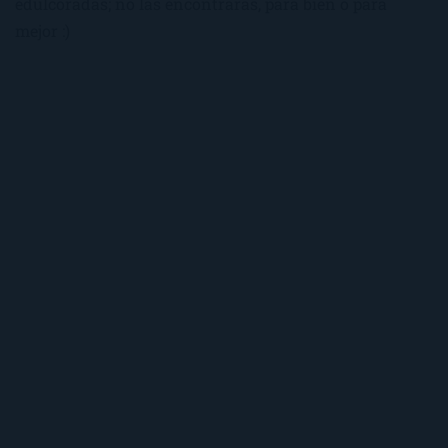
edulcoradas; no las encontrarás, para bien o para
mejor :)