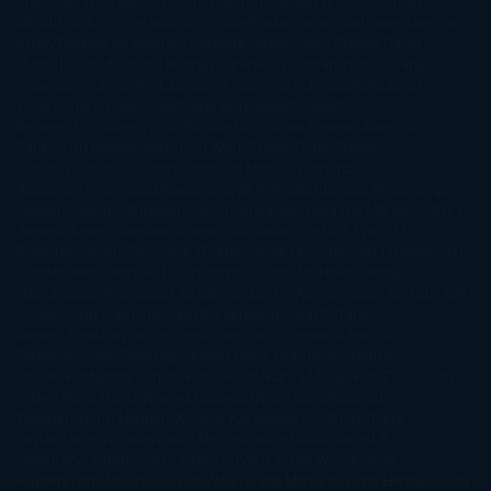
Chic
Cheryl Strayed
Christina Lauren
Colleen Hoover
Colleen
McCullough
Connie Willis
Cristina Prada
Daniel Glattauer
Daniela
Krien
Daphne du Maurier
Darynda Jones
David Crespo
David
Nicholls
David Safier
Deborah Harkness
Deborah Install
Diana
Gabaldon
Dolores Redondo
E. O. Chirovici
E.L. James
Eckhart
Tolle
Eduardo Mendoza
Elena Montagud
Elísabet
Benavent
Elisabeth Craft
Elisabeth Kostova
Emma Cline
Enric
Pardo
Erin Morgenstern
Erin Watt
Ernest Cline
Ernesto
Sábato
Estefanía Salyers
Federico Moccia
Fernando
Aramburu
Florencia Bonelli
George R. R. Martin
Gina Peral
Gregory
Maguire
Haruki Murakami
Helen Simonson
Henning Mankell
Henry
James
Hiromi Kawakami
Irene Hall
Isabel Keats
J. Lynn
J.K.
Rowling
Jacinto Rey
Jack Thorne
Jamie McGuire
Jeff Lindsay
Jeff
VanderMeer
Jennifer L. Armentrout
Jennifer Niven
Jenny
Han
Jessica Thompson
Jill Santopolo
Joe Abercrombie
Joe Hill
Joël
Dicker
John Connolly
John Katzenbach
John Tiffany
Jojo
Moyes
Jonathan Safran Foer
Jose Carlos Somoza
Jose Luis
Sampedro
José Saramago
Karen Marie Moning
Katharine
McGee
Katherine Pancol
Katie Khan
Katjia Millay
Ken Follet
Ken
Follett
Kent Haruf
Khaled Hosseini
Kiera Cass
Koushun
Takami
Kristin Hannah
Kyoichi Katayama
L.J. Smith
Laini
Taylor
Laura Kinsale
Laura Norton
Laura Nuño
Laurell K.
Hamilton
Lauren Groff
Lauren Oliver
Lauren Willig
Leisa
Rayven
Lena Valenti
Leylah Attar
Liane Moriarty
Lidia Herbada
Lisa