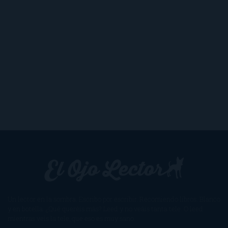
Un lector en la sombra. Escribo por escribir. Recomiendo libros. Blanco
y en botella. ¿Qué queréis más? Leed y no veáis tanta tele. O leed
mientras veis la tele, que eso es muy sano.