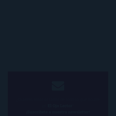
¿Quieres estar al tanto de todo lo que ocurre
en
El Ojo Lector
?
¡Suscríbete a nuestra newsletter!