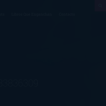
sts
Libros Que Enganchan
Contacto
83836309