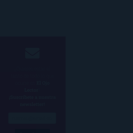
¿Quieres estar al
tanto de todo lo que
ocurre en
El Ojo
Lector
?
¡Suscríbete a nuestra
newsletter!