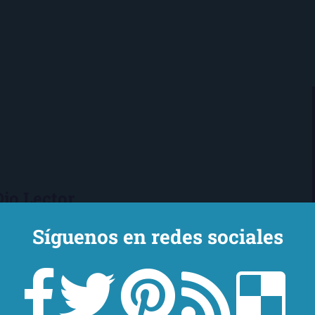
Ojo Lector
encanta leer. Vivo en Sevilla
Síguenos en redes sociales
mi novio y mi chihuahua-pantera
 de Los Beatles, me encantan los
macs, el Real Betis Balompié y las
sde 2008, leo y reseño en la sombra.