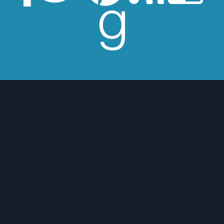
esperes críticas edulcoradas; no las
 o para mejor :)