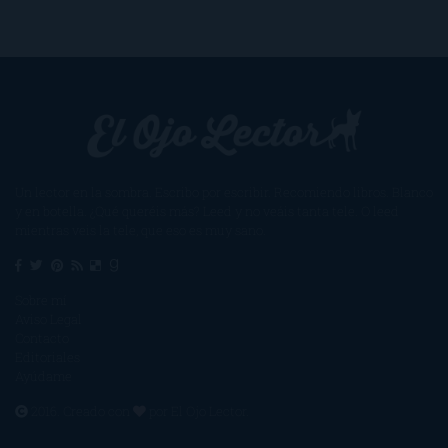
Un lector en la sombra. Escribo por escribir. Recomiendo libros. Blanco
y en botella. ¿Qué queréis más? Leed y no veáis tanta tele. O leed
mientras veis la tele, que eso es muy sano.
Sobre mí
Aviso Legal
Contacto
Editoriales
Ayúdame
2016. Creado con
por
El Ojo Lector
.