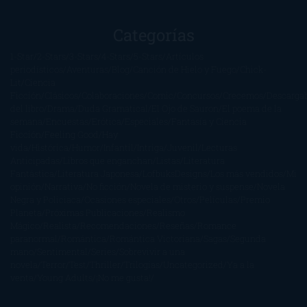
Categorías
1-Star
2-Stars
3-Stars
4-Stars
5-Stars
Artículos
periodísticos
Aventuras
Blog
Canción de Hielo y Fuego
Chick-
Lit
Ciencia
Ficción
Clásicos
Colaboraciones
Comic
Concursos
Crecemos
Descarga
del libro
Drama
Duda Gramatical
El Ojo de Sauron
El poema de la
semana
Encuestas
Erótica
Especiales
Fantasía y Ciencia
Ficción
Feeling Good
Hay
vida
Histórica
Humor
Infantil
Intriga
Juvenil
Lecturas
Anticipadas
Libros que enganchan
Listas
Literatura
Fantástica
Literatura Japonesa
LofbuksDesigns
Los más vendidos
Mi
opinión
Narrativa
No ficción
Novela de misterio y suspense
Novela
Negra y Policiaca
Ocasiones especiales
Otros
Películas
Premio
Planeta
Próximas Publicaciones
Realismo
Mágico
Realista
Recomendaciones
Reseñas
Romance
paranormal
Romántica
Romántica Victoriana
Sagas
Segunda
mano
Sentimental
Series
Sobrevivir a una
novela
Terror
Test
Thriller
Trilogías
Uncategorized
Ya a la
venta
Young Adults
¡No me gusta!