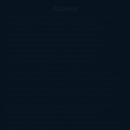
Autores
@ZoeSwinger
Abigail Gibbs
Adam Nevill
Adriana Rubens
Alaitz
Leceaga
Alberto Méndez
Alejandro Castroguer
Alexis
Harrington
Alice Kellen
Almudena Grandes
Altea Morgan
Ana
Cantarero
Andrew Davidson
Ángela Quintas
Angélique
Barbérat
Anna Todd
Anna Zaires
Annabel Pitcher
Anny
Peterson
Antonio Dikele Distefano
Art Spiegelman
Arturo Pérez-
Reverte
Audrey Carlan
Beth Kery
Beth Revis
Brittainy C.
Cherry
Camilla Läckberg
Carla Gràcia Mercadé
Carme
Chaparro
Carmen Martín Gaite
Caroline March
Celeste
Bradley
Celeste Ng
Charlaine Harris
Charles Dubow
Cherry
Chic
Cheryl Strayed
Christina Lauren
Colleen Hoover
Colleen
McCullough
Connie Willis
Cristina Prada
Daniel Glattauer
Daniela
Krien
Daphne du Maurier
Darynda Jones
David Crespo
David
Nicholls
David Safier
Deborah Harkness
Deborah Install
Diana
Gabaldon
Dolores Redondo
E. O. Chirovici
E.L. James
Eckhart
Tolle
Eduardo Mendoza
Elena Montagud
Elísabet
Benavent
Elisabeth Craft
Elisabeth Kostova
Emma Cline
Enric
Pardo
Erin Morgenstern
Erin Watt
Ernest Cline
Ernesto
Sábato
Estefanía Salyers
Federico Moccia
Fernando
Aramburu
Florencia Bonelli
George R. R. Martin
Gina Peral
Gregory
Maguire
Haruki Murakami
Helen Simonson
Henning Mankell
Henry