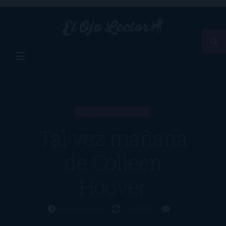
ARTÍCULO
Tal vez mañana
de Colleen
Hoover
Hace 10 años
06/02/17
0