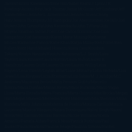
James
Hiromi Kawakami
Irene Hall
Isabel Keats
J. Lynn
J.K.
Rowling
Jacinto Rey
Jack Thorne
Jamie McGuire
Jeff Lindsay
Jeff
VanderMeer
Jennifer L. Armentrout
Jennifer Niven
Jenny
Han
Jessica Thompson
Jill Santopolo
Joe Abercrombie
Joe Hill
Joël
Dicker
John Connolly
John Katzenbach
John Tiffany
Jojo
Moyes
Jonathan Safran Foer
Jose Carlos Somoza
Jose Luis
Sampedro
José Saramago
Karen Marie Moning
Katharine
McGee
Katherine Pancol
Katie Khan
Katjia Millay
Ken Follet
Ken
Follett
Kent Haruf
Khaled Hosseini
Kiera Cass
Koushun
Takami
Kristin Hannah
Kyoichi Katayama
L.J. Smith
Laini
Taylor
Laura Kinsale
Laura Norton
Laura Nuño
Laurell K.
Hamilton
Lauren Groff
Lauren Oliver
Lauren Willig
Leisa
Rayven
Lena Valenti
Leylah Attar
Liane Moriarty
Lidia Herbada
Lisa
Jewell
Lisa Kleypas
Lucía Etxebarria
Luz Gabás
M. J. Arlidge
M.C.
Andrews
Macarena Berlín
Malin Persson Giolito
Marcello
Simoni
María Dueñas
Marian Keyes
Marie Rutkoski
Mario Vagas
Llosa
Marta Estrada
Marta Francés
Marta Quintín
Max Brooks
Megan
Hart
Megan Maxwell
Mercedes Pinto Maldonado
Mia Sheridan
Milan
Kundera
Milly Johnson
Moderna de Pueblo
Mónica Carillo
Mónica
Gutiérrez
Mónica Vázquez
Naiara Domínguez
Nalini Singh
Naomi
Novik
Neil Gaiman
Nicolas Barreau
Nicole Williams
Noelia
Amarillo
Pamela Aidan
Patrick Ness
Patrick Rothfuss
Paul
Auster
Paula Hawkins
Pauline Réage
Paullina Simons
Rachel