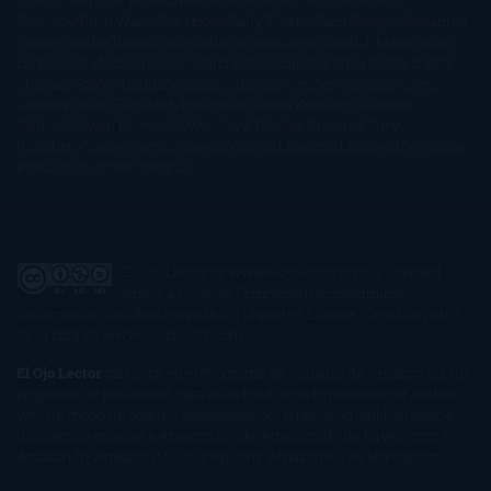
Gibson
Rainbow Rowell
Raine Miller
Robin Schone
Robin
Scoresby
Ruth Ware
S. J. Hooks
Sally Thorne
Sam Savage
Samantha
Young
Sandra Brown
Sara Ballarín
Sara Mesa
Sarah J. Maas
Sarah
Lark
Sarah MacLean
Saray García
Shari Lapena
Shea Olsen
Sherry
Thomas
Sophie Hannah
Sophie Kinsella
Stephen Chbosky
Stieg
Larsson
Susan Elizabeth Phillips
Susanna Kearsley
Suzanne
Collins
Sylvain Reynard
Sylvia Day
Tabitha Suzuma
Terry
Pratchett
Tracey Garvis Graves
Valerio Massimo Manfredi
Veronica
Rossi
Xuso Jones
Zahara
El Ojo Lector
by
www.elojolector.com
is licensed
under a
Creative Commons Reconocimiento-
NoComercial-SinObraDerivada 3.0 Unported License
. Creado a partir
de la obra en
www.elojolector.com
.
El Ojo Lector
participa en el Programa de Afiliados de Amazon EU, un
programa de publicidad para afiliados diseñado para ofrecer a sitios
web un modo de obtener comisiones por publicidad, publicitando e
incluyendo enlaces a Amazon.co.uk/ Amazon.de/ de.buyvip.com /
Amazon.fr/ Amazon.it/ it.buyvip.com/ Amazon.es/ es.buyvip.com.