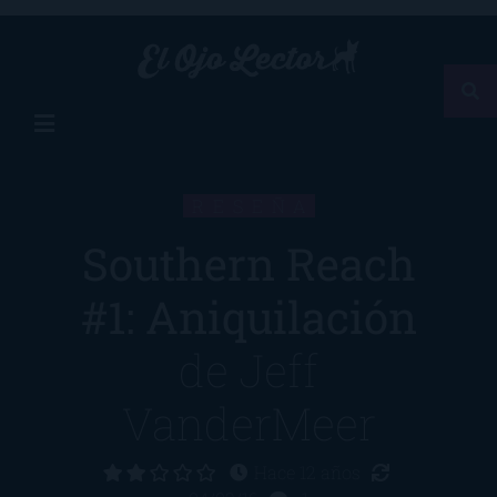
RESEÑA
Southern Reach
#1: Aniquilación
de
Jeff
VanderMeer
Hace 12 años