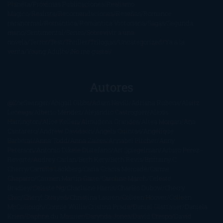
Planeta
Próximas Publicaciones
Realismo
Mágico
Realista
Recomendaciones
Reseñas
Romance
paranormal
Romántica
Romántica Victoriana
Sagas
Segunda
mano
Sentimental
Series
Sobrevivir a una
novela
Terror
Test
Thriller
Trilogías
Uncategorized
Ya a la
venta
Young Adults
¡No me gusta!
Autores
@ZoeSwinger
Abigail Gibbs
Adam Nevill
Adriana Rubens
Alaitz
Leceaga
Alberto Méndez
Alejandro Castroguer
Alexis
Harrington
Alice Kellen
Almudena Grandes
Altea Morgan
Ana
Cantarero
Andrew Davidson
Ángela Quintas
Angélique
Barbérat
Anna Todd
Anna Zaires
Annabel Pitcher
Anny
Peterson
Antonio Dikele Distefano
Art Spiegelman
Arturo Pérez-
Reverte
Audrey Carlan
Beth Kery
Beth Revis
Brittainy C.
Cherry
Camilla Läckberg
Carla Gràcia Mercadé
Carme
Chaparro
Carmen Martín Gaite
Caroline March
Celeste
Bradley
Celeste Ng
Charlaine Harris
Charles Dubow
Cherry
Chic
Cheryl Strayed
Christina Lauren
Colleen Hoover
Colleen
McCullough
Connie Willis
Cristina Prada
Daniel Glattauer
Daniela
Krien
Daphne du Maurier
Darynda Jones
David Crespo
David