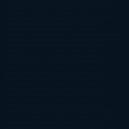
Nicholls
David Safier
Deborah Harkness
Deborah Install
Diana
Gabaldon
Dolores Redondo
E. O. Chirovici
E.L. James
Eckhart
Tolle
Eduardo Mendoza
Elena Montagud
Elísabet
Benavent
Elisabeth Craft
Elisabeth Kostova
Emma Cline
Enric
Pardo
Erin Morgenstern
Erin Watt
Ernest Cline
Ernesto
Sábato
Estefanía Salyers
Federico Moccia
Fernando
Aramburu
Florencia Bonelli
George R. R. Martin
Gina Peral
Gregory
Maguire
Haruki Murakami
Helen Simonson
Henning Mankell
Henry
James
Hiromi Kawakami
Irene Hall
Isabel Keats
J. Lynn
J.K.
Rowling
Jacinto Rey
Jack Thorne
Jamie McGuire
Jeff Lindsay
Jeff
VanderMeer
Jennifer L. Armentrout
Jennifer Niven
Jenny
Han
Jessica Thompson
Jill Santopolo
Joe Abercrombie
Joe Hill
Joël
Dicker
John Connolly
John Katzenbach
John Tiffany
Jojo
Moyes
Jonathan Safran Foer
Jose Carlos Somoza
Jose Luis
Sampedro
José Saramago
Karen Marie Moning
Katharine
McGee
Katherine Pancol
Katie Khan
Katjia Millay
Ken Follet
Ken
Follett
Kent Haruf
Khaled Hosseini
Kiera Cass
Koushun
Takami
Kristin Hannah
Kyoichi Katayama
L.J. Smith
Laini
Taylor
Laura Kinsale
Laura Norton
Laura Nuño
Laurell K.
Hamilton
Lauren Groff
Lauren Oliver
Lauren Willig
Leisa
Rayven
Lena Valenti
Leylah Attar
Liane Moriarty
Lidia Herbada
Lisa
Jewell
Lisa Kleypas
Lucía Etxebarria
Luz Gabás
M. J. Arlidge
M.C.
Andrews
Macarena Berlín
Malin Persson Giolito
Marcello
Simoni
María Dueñas
Marian Keyes
Marie Rutkoski
Mario Vagas