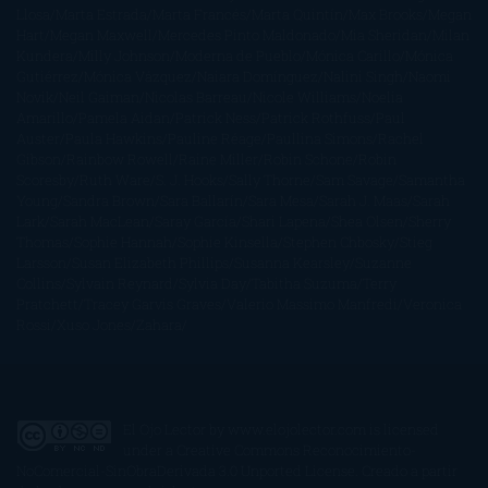
Llosa
Marta Estrada
Marta Francés
Marta Quintín
Max Brooks
Megan
Hart
Megan Maxwell
Mercedes Pinto Maldonado
Mia Sheridan
Milan
Kundera
Milly Johnson
Moderna de Pueblo
Mónica Carillo
Mónica
Gutiérrez
Mónica Vázquez
Naiara Domínguez
Nalini Singh
Naomi
Novik
Neil Gaiman
Nicolas Barreau
Nicole Williams
Noelia
Amarillo
Pamela Aidan
Patrick Ness
Patrick Rothfuss
Paul
Auster
Paula Hawkins
Pauline Réage
Paullina Simons
Rachel
Gibson
Rainbow Rowell
Raine Miller
Robin Schone
Robin
Scoresby
Ruth Ware
S. J. Hooks
Sally Thorne
Sam Savage
Samantha
Young
Sandra Brown
Sara Ballarín
Sara Mesa
Sarah J. Maas
Sarah
Lark
Sarah MacLean
Saray García
Shari Lapena
Shea Olsen
Sherry
Thomas
Sophie Hannah
Sophie Kinsella
Stephen Chbosky
Stieg
Larsson
Susan Elizabeth Phillips
Susanna Kearsley
Suzanne
Collins
Sylvain Reynard
Sylvia Day
Tabitha Suzuma
Terry
Pratchett
Tracey Garvis Graves
Valerio Massimo Manfredi
Veronica
Rossi
Xuso Jones
Zahara
El Ojo Lector
by
www.elojolector.com
is licensed
under a
Creative Commons Reconocimiento-
NoComercial-SinObraDerivada 3.0 Unported License
. Creado a partir