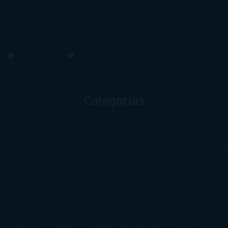
Aviso Legal
Contacto
Editoriales
Ayúdame
2016. Creado con
por
El Ojo Lector
.
Categorías
1-Star
2-Stars
3-Stars
4-Stars
5-Stars
Artículos
periodísticos
Aventuras
Blog
Canción de Hielo y Fuego
Chick-
Lit
Ciencia
Ficción
Clásicos
Colaboraciones
Comic
Concursos
Crecemos
Descarga
del libro
Drama
Duda Gramatical
El Ojo de Sauron
El poema de la
semana
Encuestas
Erótica
Especiales
Fantasía y Ciencia
Ficción
Feeling Good
Hay
vida
Histórica
Humor
Infantil
Intriga
Juvenil
Lecturas
Anticipadas
Libros que enganchan
Listas
Literatura
Fantástica
Literatura Japonesa
LofbuksDesigns
Los más vendidos
Mi
opinión
Narrativa
No ficción
Novela de misterio y suspense
Novela
Negra y Policiaca
Ocasiones especiales
Otros
Películas
Premio