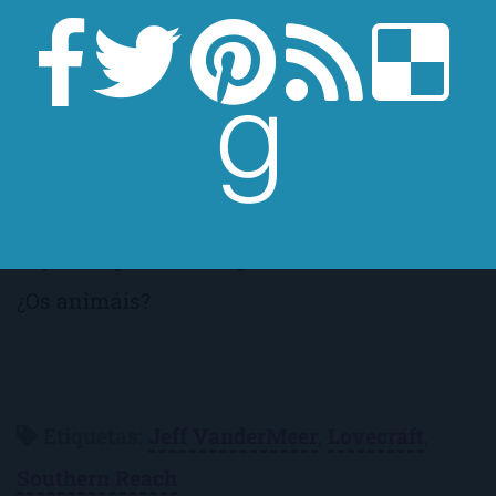
antes, ¿no?
Mea culpa
.
Posiblemente, el señor
Vandermeer
-y os juro
que no lo conozco, ni me paga, ni me ha
regalado el libro- sea un escritor genial y su
trilogía maravillosa. Pero yo, con el primero,
voy más que servida. ¿Qué haréis vosotros?
¿Os animáis?
Etiquetas
:
Jeff VanderMeer
,
Lovecraft
,
Southern Reach