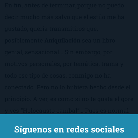
En fin, antes de terminar, porque no puedo
decir mucho más salvo que el estilo me ha
gustado, quería transmitiros que,
posiblemente
Aniquilación
sea un libro
genial, sensacional… Sin embargo, por
motivos personales, por temática, trama y
todo ese tipo de cosas, conmigo no ha
conectado. Pero no lo hubiera hecho desde el
principio. A ver, es como si no te gusta el gore
y ves “Holocausto caníbal”… Pues es normal
que no te guste. Pero, al fin y al cabo, ¿qué
Síguenos en redes sociales
esperabas? ¿Es una película gore? Infórmate