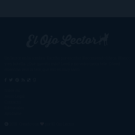
Un lector en la sombra. Escribo por escribir. Recomiendo libros. Blanco
y en botella. ¿Qué queréis más? Leed y no veáis tanta tele. O leed
mientras veis la tele, que eso es muy sano.
Sobre mí
Aviso Legal
Contacto
Editoriales
Ayúdame
2016. Creado con
por
El Ojo Lector
.