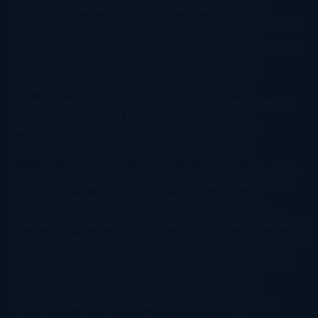
James
Hiromi Kawakami
Irene Hall
Isabel Keats
J. Lynn
J.K.
Rowling
Jacinto Rey
Jack Thorne
Jamie McGuire
Jeff Lindsay
Jeff
VanderMeer
Jennifer L. Armentrout
Jennifer Niven
Jenny
Han
Jessica Thompson
Jill Santopolo
Joe Abercrombie
Joe Hill
Joël
Dicker
John Connolly
John Katzenbach
John Tiffany
Jojo
Moyes
Jonathan Safran Foer
Jose Carlos Somoza
Jose Luis
Sampedro
José Saramago
Karen Marie Moning
Katharine
McGee
Katherine Pancol
Katie Khan
Katjia Millay
Ken Follet
Ken
Follett
Kent Haruf
Khaled Hosseini
Kiera Cass
Koushun
Takami
Kristin Hannah
Kyoichi Katayama
L.J. Smith
Laini
Taylor
Laura Kinsale
Laura Norton
Laura Nuño
Laurell K.
Hamilton
Lauren Groff
Lauren Oliver
Lauren Willig
Leisa
Rayven
Lena Valenti
Leylah Attar
Liane Moriarty
Lidia Herbada
Lisa
Jewell
Lisa Kleypas
Lucía Etxebarria
Luz Gabás
M. J. Arlidge
M.C.
Andrews
Macarena Berlín
Malin Persson Giolito
Marcello
Simoni
María Dueñas
Marian Keyes
Marie Rutkoski
Mario Vagas
Llosa
Marta Estrada
Marta Francés
Marta Quintín
Max Brooks
Megan
Hart
Megan Maxwell
Mercedes Pinto Maldonado
Mia Sheridan
Milan
Kundera
Milly Johnson
Moderna de Pueblo
Mónica Carillo
Mónica
Gutiérrez
Mónica Vázquez
Naiara Domínguez
Nalini Singh
Naomi
Novik
Neil Gaiman
Nicolas Barreau
Nicole Williams
Noelia
Amarillo
Pamela Aidan
Patrick Ness
Patrick Rothfuss
Paul
Auster
Paula Hawkins
Pauline Réage
Paullina Simons
Rachel