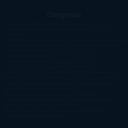
Categorías
1-Star
2-Stars
3-Stars
4-Stars
5-Stars
Artículos
periodísticos
Aventuras
Blog
Canción de Hielo y Fuego
Chick-
Lit
Ciencia
Ficción
Clásicos
Colaboraciones
Comic
Concursos
Crecemos
Descarga
del libro
Drama
Duda Gramatical
El Ojo de Sauron
El poema de la
semana
Encuestas
Erótica
Especiales
Fantasía y Ciencia
Ficción
Feeling Good
Hay
vida
Histórica
Humor
Infantil
Intriga
Juvenil
Lecturas
Anticipadas
Libros que enganchan
Listas
Literatura
Fantástica
Literatura Japonesa
LofbuksDesigns
Los más vendidos
Mi
opinión
Narrativa
No ficción
Novela de misterio y suspense
Novela
Negra y Policiaca
Ocasiones especiales
Otros
Películas
Premio
Planeta
Próximas Publicaciones
Realismo
Mágico
Realista
Recomendaciones
Reseñas
Romance
paranormal
Romántica
Romántica Victoriana
Sagas
Segunda
mano
Sentimental
Series
Sobrevivir a una
novela
Terror
Test
Thriller
Trilogías
Uncategorized
Ya a la
venta
Young Adults
¡No me gusta!