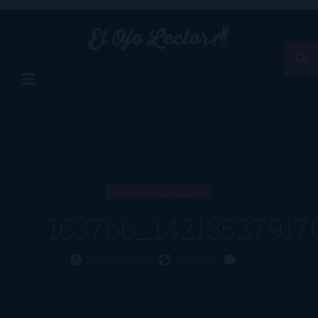
ARTÍCULO
163766_1421352791
Hace 11 años
19/01/15
0