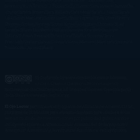
Gibson
Rainbow Rowell
Raine Miller
Robin Schone
Robin
Scoresby
Ruth Ware
S. J. Hooks
Sally Thorne
Sam Savage
Samantha
Young
Sandra Brown
Sara Ballarín
Sara Mesa
Sarah J. Maas
Sarah
Lark
Sarah MacLean
Saray García
Shari Lapena
Shea Olsen
Sherry
Thomas
Sophie Hannah
Sophie Kinsella
Stephen Chbosky
Stieg
Larsson
Susan Elizabeth Phillips
Susanna Kearsley
Suzanne
Collins
Sylvain Reynard
Sylvia Day
Tabitha Suzuma
Terry
Pratchett
Tracey Garvis Graves
Valerio Massimo Manfredi
Veronica
Rossi
Xuso Jones
Zahara
El Ojo Lector
by
www.elojolector.com
is licensed
under a
Creative Commons Reconocimiento-
NoComercial-SinObraDerivada 3.0 Unported License
. Creado a partir
de la obra en
www.elojolector.com
.
El Ojo Lector
participa en el Programa de Afiliados de Amazon EU, un
programa de publicidad para afiliados diseñado para ofrecer a sitios
web un modo de obtener comisiones por publicidad, publicitando e
incluyendo enlaces a Amazon.co.uk/ Amazon.de/ de.buyvip.com /
Amazon.fr/ Amazon.it/ it.buyvip.com/ Amazon.es/ es.buyvip.com.