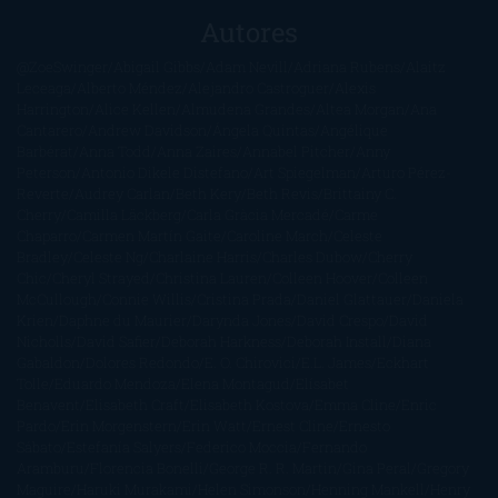
Autores
@ZoeSwinger
Abigail Gibbs
Adam Nevill
Adriana Rubens
Alaitz
Leceaga
Alberto Méndez
Alejandro Castroguer
Alexis
Harrington
Alice Kellen
Almudena Grandes
Altea Morgan
Ana
Cantarero
Andrew Davidson
Ángela Quintas
Angélique
Barbérat
Anna Todd
Anna Zaires
Annabel Pitcher
Anny
Peterson
Antonio Dikele Distefano
Art Spiegelman
Arturo Pérez-
Reverte
Audrey Carlan
Beth Kery
Beth Revis
Brittainy C.
Cherry
Camilla Läckberg
Carla Gràcia Mercadé
Carme
Chaparro
Carmen Martín Gaite
Caroline March
Celeste
Bradley
Celeste Ng
Charlaine Harris
Charles Dubow
Cherry
Chic
Cheryl Strayed
Christina Lauren
Colleen Hoover
Colleen
McCullough
Connie Willis
Cristina Prada
Daniel Glattauer
Daniela
Krien
Daphne du Maurier
Darynda Jones
David Crespo
David
Nicholls
David Safier
Deborah Harkness
Deborah Install
Diana
Gabaldon
Dolores Redondo
E. O. Chirovici
E.L. James
Eckhart
Tolle
Eduardo Mendoza
Elena Montagud
Elísabet
Benavent
Elisabeth Craft
Elisabeth Kostova
Emma Cline
Enric
Pardo
Erin Morgenstern
Erin Watt
Ernest Cline
Ernesto
Sábato
Estefanía Salyers
Federico Moccia
Fernando
Aramburu
Florencia Bonelli
George R. R. Martin
Gina Peral
Gregory
Maguire
Haruki Murakami
Helen Simonson
Henning Mankell
Henry