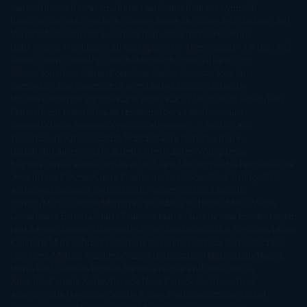
James
Hiromi Kawakami
Irene Hall
Isabel Keats
J. Lynn
J.K.
Rowling
Jacinto Rey
Jack Thorne
Jamie McGuire
Jeff Lindsay
Jeff
VanderMeer
Jennifer L. Armentrout
Jennifer Niven
Jenny
Han
Jessica Thompson
Jill Santopolo
Joe Abercrombie
Joe Hill
Joël
Dicker
John Connolly
John Katzenbach
John Tiffany
Jojo
Moyes
Jonathan Safran Foer
Jose Carlos Somoza
Jose Luis
Sampedro
José Saramago
Karen Marie Moning
Katharine
McGee
Katherine Pancol
Katie Khan
Katjia Millay
Ken Follet
Ken
Follett
Kent Haruf
Khaled Hosseini
Kiera Cass
Koushun
Takami
Kristin Hannah
Kyoichi Katayama
L.J. Smith
Laini
Taylor
Laura Kinsale
Laura Norton
Laura Nuño
Laurell K.
Hamilton
Lauren Groff
Lauren Oliver
Lauren Willig
Leisa
Rayven
Lena Valenti
Leylah Attar
Liane Moriarty
Lidia Herbada
Lisa
Jewell
Lisa Kleypas
Lucía Etxebarria
Luz Gabás
M. J. Arlidge
M.C.
Andrews
Macarena Berlín
Malin Persson Giolito
Marcello
Simoni
María Dueñas
Marian Keyes
Marie Rutkoski
Mario Vagas
Llosa
Marta Estrada
Marta Francés
Marta Quintín
Max Brooks
Megan
Hart
Megan Maxwell
Mercedes Pinto Maldonado
Mia Sheridan
Milan
Kundera
Milly Johnson
Moderna de Pueblo
Mónica Carillo
Mónica
Gutiérrez
Mónica Vázquez
Naiara Domínguez
Nalini Singh
Naomi
Novik
Neil Gaiman
Nicolas Barreau
Nicole Williams
Noelia
Amarillo
Pamela Aidan
Patrick Ness
Patrick Rothfuss
Paul
Auster
Paula Hawkins
Pauline Réage
Paullina Simons
Rachel