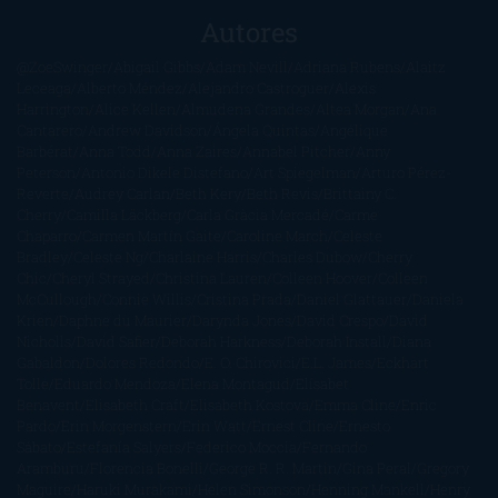
Autores
@ZoeSwinger
Abigail Gibbs
Adam Nevill
Adriana Rubens
Alaitz
Leceaga
Alberto Méndez
Alejandro Castroguer
Alexis
Harrington
Alice Kellen
Almudena Grandes
Altea Morgan
Ana
Cantarero
Andrew Davidson
Ángela Quintas
Angélique
Barbérat
Anna Todd
Anna Zaires
Annabel Pitcher
Anny
Peterson
Antonio Dikele Distefano
Art Spiegelman
Arturo Pérez-
Reverte
Audrey Carlan
Beth Kery
Beth Revis
Brittainy C.
Cherry
Camilla Läckberg
Carla Gràcia Mercadé
Carme
Chaparro
Carmen Martín Gaite
Caroline March
Celeste
Bradley
Celeste Ng
Charlaine Harris
Charles Dubow
Cherry
Chic
Cheryl Strayed
Christina Lauren
Colleen Hoover
Colleen
McCullough
Connie Willis
Cristina Prada
Daniel Glattauer
Daniela
Krien
Daphne du Maurier
Darynda Jones
David Crespo
David
Nicholls
David Safier
Deborah Harkness
Deborah Install
Diana
Gabaldon
Dolores Redondo
E. O. Chirovici
E.L. James
Eckhart
Tolle
Eduardo Mendoza
Elena Montagud
Elísabet
Benavent
Elisabeth Craft
Elisabeth Kostova
Emma Cline
Enric
Pardo
Erin Morgenstern
Erin Watt
Ernest Cline
Ernesto
Sábato
Estefanía Salyers
Federico Moccia
Fernando
Aramburu
Florencia Bonelli
George R. R. Martin
Gina Peral
Gregory
Maguire
Haruki Murakami
Helen Simonson
Henning Mankell
Henry