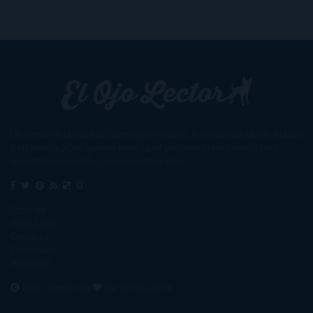
Un lector en la sombra. Escribo por escribir. Recomiendo libros. Blanco
y en botella. ¿Qué queréis más? Leed y no veáis tanta tele. O leed
mientras veis la tele, que eso es muy sano.
Sobre mí
Aviso Legal
Contacto
Editoriales
Ayúdame
2016. Creado con
por
El Ojo Lector
.