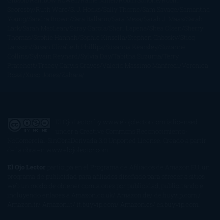
Gibson
Rainbow Rowell
Raine Miller
Robin Schone
Robin
Scoresby
Ruth Ware
S. J. Hooks
Sally Thorne
Sam Savage
Samantha
Young
Sandra Brown
Sara Ballarín
Sara Mesa
Sarah J. Maas
Sarah
Lark
Sarah MacLean
Saray García
Shari Lapena
Shea Olsen
Sherry
Thomas
Sophie Hannah
Sophie Kinsella
Stephen Chbosky
Stieg
Larsson
Susan Elizabeth Phillips
Susanna Kearsley
Suzanne
Collins
Sylvain Reynard
Sylvia Day
Tabitha Suzuma
Terry
Pratchett
Tracey Garvis Graves
Valerio Massimo Manfredi
Veronica
Rossi
Xuso Jones
Zahara
El Ojo Lector
by
www.elojolector.com
is licensed
under a
Creative Commons Reconocimiento-
NoComercial-SinObraDerivada 3.0 Unported License
. Creado a partir
de la obra en
www.elojolector.com
.
El Ojo Lector
participa en el Programa de Afiliados de Amazon EU, un
programa de publicidad para afiliados diseñado para ofrecer a sitios
web un modo de obtener comisiones por publicidad, publicitando e
incluyendo enlaces a Amazon.co.uk/ Amazon.de/ de.buyvip.com /
Amazon.fr/ Amazon.it/ it.buyvip.com/ Amazon.es/ es.buyvip.com.