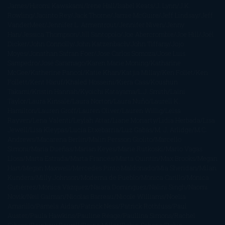
James
Hiromi Kawakami
Irene Hall
Isabel Keats
J. Lynn
J.K.
Rowling
Jacinto Rey
Jack Thorne
Jamie McGuire
Jeff Lindsay
Jeff
VanderMeer
Jennifer L. Armentrout
Jennifer Niven
Jenny
Han
Jessica Thompson
Jill Santopolo
Joe Abercrombie
Joe Hill
Joël
Dicker
John Connolly
John Katzenbach
John Tiffany
Jojo
Moyes
Jonathan Safran Foer
Jose Carlos Somoza
Jose Luis
Sampedro
José Saramago
Karen Marie Moning
Katharine
McGee
Katherine Pancol
Katie Khan
Katjia Millay
Ken Follet
Ken
Follett
Kent Haruf
Khaled Hosseini
Kiera Cass
Koushun
Takami
Kristin Hannah
Kyoichi Katayama
L.J. Smith
Laini
Taylor
Laura Kinsale
Laura Norton
Laura Nuño
Laurell K.
Hamilton
Lauren Groff
Lauren Oliver
Lauren Willig
Leisa
Rayven
Lena Valenti
Leylah Attar
Liane Moriarty
Lidia Herbada
Lisa
Jewell
Lisa Kleypas
Lucía Etxebarria
Luz Gabás
M. J. Arlidge
M.C.
Andrews
Macarena Berlín
Malin Persson Giolito
Marcello
Simoni
María Dueñas
Marian Keyes
Marie Rutkoski
Mario Vagas
Llosa
Marta Estrada
Marta Francés
Marta Quintín
Max Brooks
Megan
Hart
Megan Maxwell
Mercedes Pinto Maldonado
Mia Sheridan
Milan
Kundera
Milly Johnson
Moderna de Pueblo
Mónica Carillo
Mónica
Gutiérrez
Mónica Vázquez
Naiara Domínguez
Nalini Singh
Naomi
Novik
Neil Gaiman
Nicolas Barreau
Nicole Williams
Noelia
Amarillo
Pamela Aidan
Patrick Ness
Patrick Rothfuss
Paul
Auster
Paula Hawkins
Pauline Réage
Paullina Simons
Rachel