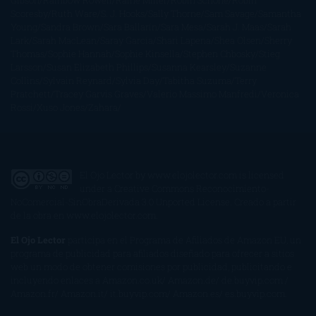
Gibson
Rainbow Rowell
Raine Miller
Robin Schone
Robin
Scoresby
Ruth Ware
S. J. Hooks
Sally Thorne
Sam Savage
Samantha
Young
Sandra Brown
Sara Ballarín
Sara Mesa
Sarah J. Maas
Sarah
Lark
Sarah MacLean
Saray García
Shari Lapena
Shea Olsen
Sherry
Thomas
Sophie Hannah
Sophie Kinsella
Stephen Chbosky
Stieg
Larsson
Susan Elizabeth Phillips
Susanna Kearsley
Suzanne
Collins
Sylvain Reynard
Sylvia Day
Tabitha Suzuma
Terry
Pratchett
Tracey Garvis Graves
Valerio Massimo Manfredi
Veronica
Rossi
Xuso Jones
Zahara
El Ojo Lector
by
www.elojolector.com
is licensed
under a
Creative Commons Reconocimiento-
NoComercial-SinObraDerivada 3.0 Unported License
. Creado a partir
de la obra en
www.elojolector.com
.
El Ojo Lector
participa en el Programa de Afiliados de Amazon EU, un
programa de publicidad para afiliados diseñado para ofrecer a sitios
web un modo de obtener comisiones por publicidad, publicitando e
incluyendo enlaces a Amazon.co.uk/ Amazon.de/ de.buyvip.com /
Amazon.fr/ Amazon.it/ it.buyvip.com/ Amazon.es/ es.buyvip.com.