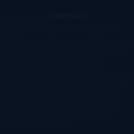
Categorías
1-Star
2-Stars
3-Stars
4-Stars
5-Stars
Artículos
periodísticos
Aventuras
Blog
Canción de Hielo y Fuego
Chick-
Lit
Ciencia
Ficción
Clásicos
Colaboraciones
Comic
Concursos
Crecemos
Descarga
del libro
Drama
Duda Gramatical
El Ojo de Sauron
El poema de la
semana
Encuestas
Erótica
Especiales
Fantasía y Ciencia
Ficción
Feeling Good
Hay
vida
Histórica
Humor
Infantil
Intriga
Juvenil
Lecturas
Anticipadas
Libros que enganchan
Listas
Literatura
Fantástica
Literatura Japonesa
LofbuksDesigns
Los más vendidos
Mi
opinión
Narrativa
No ficción
Novela de misterio y suspense
Novela
Negra y Policiaca
Ocasiones especiales
Otros
Películas
Premio
Planeta
Próximas Publicaciones
Realismo
Mágico
Realista
Recomendaciones
Reseñas
Romance
paranormal
Romántica
Romántica Victoriana
Sagas
Segunda
mano
Sentimental
Series
Sobrevivir a una
novela
Terror
Test
Thriller
Trilogías
Uncategorized
Ya a la
venta
Young Adults
¡No me gusta!