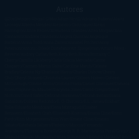
Autores
@ZoeSwinger
Abigail Gibbs
Adam Nevill
Adriana Rubens
Alaitz
Leceaga
Alberto Méndez
Alejandro Castroguer
Alexis
Harrington
Alice Kellen
Almudena Grandes
Altea Morgan
Ana
Cantarero
Andrew Davidson
Ángela Quintas
Angélique
Barbérat
Anna Todd
Anna Zaires
Annabel Pitcher
Anny
Peterson
Antonio Dikele Distefano
Art Spiegelman
Arturo Pérez-
Reverte
Audrey Carlan
Beth Kery
Beth Revis
Brittainy C.
Cherry
Camilla Läckberg
Carla Gràcia Mercadé
Carme
Chaparro
Carmen Martín Gaite
Caroline March
Celeste
Bradley
Celeste Ng
Charlaine Harris
Charles Dubow
Cherry
Chic
Cheryl Strayed
Christina Lauren
Colleen Hoover
Colleen
McCullough
Connie Willis
Cristina Prada
Daniel Glattauer
Daniela
Krien
Daphne du Maurier
Darynda Jones
David Crespo
David
Nicholls
David Safier
Deborah Harkness
Deborah Install
Diana
Gabaldon
Dolores Redondo
E. O. Chirovici
E.L. James
Eckhart
Tolle
Eduardo Mendoza
Elena Montagud
Elísabet
Benavent
Elisabeth Craft
Elisabeth Kostova
Emma Cline
Enric
Pardo
Erin Morgenstern
Erin Watt
Ernest Cline
Ernesto
Sábato
Estefanía Salyers
Federico Moccia
Fernando
Aramburu
Florencia Bonelli
George R. R. Martin
Gina Peral
Gregory
Maguire
Haruki Murakami
Helen Simonson
Henning Mankell
Henry