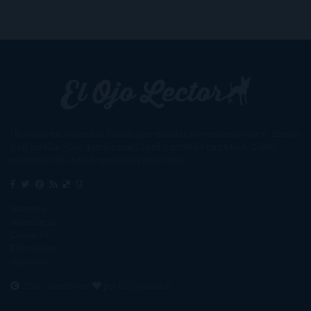
Un lector en la sombra. Escribo por escribir. Recomiendo libros. Blanco
y en botella. ¿Qué queréis más? Leed y no veáis tanta tele. O leed
mientras veis la tele, que eso es muy sano.
Sobre mí
Aviso Legal
Contacto
Editoriales
Ayúdame
2016. Creado con
por
El Ojo Lector
.