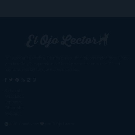
Un lector en la sombra. Escribo por escribir. Recomiendo libros. Blanco
y en botella. ¿Qué queréis más? Leed y no veáis tanta tele. O leed
mientras veis la tele, que eso es muy sano.
Sobre mí
Aviso Legal
Contacto
Editoriales
Ayúdame
2016. Creado con
por
El Ojo Lector
.