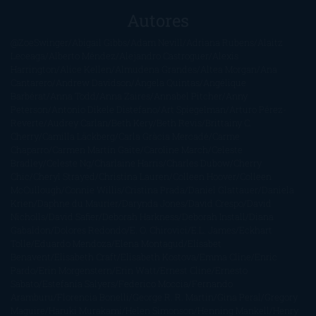
Autores
@ZoeSwinger
Abigail Gibbs
Adam Nevill
Adriana Rubens
Alaitz
Leceaga
Alberto Méndez
Alejandro Castroguer
Alexis
Harrington
Alice Kellen
Almudena Grandes
Altea Morgan
Ana
Cantarero
Andrew Davidson
Ángela Quintas
Angélique
Barbérat
Anna Todd
Anna Zaires
Annabel Pitcher
Anny
Peterson
Antonio Dikele Distefano
Art Spiegelman
Arturo Pérez-
Reverte
Audrey Carlan
Beth Kery
Beth Revis
Brittainy C.
Cherry
Camilla Läckberg
Carla Gràcia Mercadé
Carme
Chaparro
Carmen Martín Gaite
Caroline March
Celeste
Bradley
Celeste Ng
Charlaine Harris
Charles Dubow
Cherry
Chic
Cheryl Strayed
Christina Lauren
Colleen Hoover
Colleen
McCullough
Connie Willis
Cristina Prada
Daniel Glattauer
Daniela
Krien
Daphne du Maurier
Darynda Jones
David Crespo
David
Nicholls
David Safier
Deborah Harkness
Deborah Install
Diana
Gabaldon
Dolores Redondo
E. O. Chirovici
E.L. James
Eckhart
Tolle
Eduardo Mendoza
Elena Montagud
Elísabet
Benavent
Elisabeth Craft
Elisabeth Kostova
Emma Cline
Enric
Pardo
Erin Morgenstern
Erin Watt
Ernest Cline
Ernesto
Sábato
Estefanía Salyers
Federico Moccia
Fernando
Aramburu
Florencia Bonelli
George R. R. Martin
Gina Peral
Gregory
Maguire
Haruki Murakami
Helen Simonson
Henning Mankell
Henry