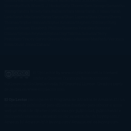
Gibson
Rainbow Rowell
Raine Miller
Robin Schone
Robin
Scoresby
Ruth Ware
S. J. Hooks
Sally Thorne
Sam Savage
Samantha
Young
Sandra Brown
Sara Ballarín
Sara Mesa
Sarah J. Maas
Sarah
Lark
Sarah MacLean
Saray García
Shari Lapena
Shea Olsen
Sherry
Thomas
Sophie Hannah
Sophie Kinsella
Stephen Chbosky
Stieg
Larsson
Susan Elizabeth Phillips
Susanna Kearsley
Suzanne
Collins
Sylvain Reynard
Sylvia Day
Tabitha Suzuma
Terry
Pratchett
Tracey Garvis Graves
Valerio Massimo Manfredi
Veronica
Rossi
Xuso Jones
Zahara
El Ojo Lector
by
www.elojolector.com
is licensed
under a
Creative Commons Reconocimiento-
NoComercial-SinObraDerivada 3.0 Unported License
. Creado a partir
de la obra en
www.elojolector.com
.
El Ojo Lector
participa en el Programa de Afiliados de Amazon EU, un
programa de publicidad para afiliados diseñado para ofrecer a sitios
web un modo de obtener comisiones por publicidad, publicitando e
incluyendo enlaces a Amazon.co.uk/ Amazon.de/ de.buyvip.com /
Amazon.fr/ Amazon.it/ it.buyvip.com/ Amazon.es/ es.buyvip.com.