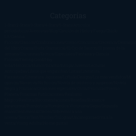
Categorías
1-Star
2-Stars
3-Stars
4-Stars
5-Stars
Artículos
periodísticos
Aventuras
Blog
Canción de Hielo y Fuego
Chick-
Lit
Ciencia
Ficción
Clásicos
Colaboraciones
Comic
Concursos
Crecemos
Descarga
del libro
Drama
Duda Gramatical
El Ojo de Sauron
El poema de la
semana
Encuestas
Erótica
Especiales
Fantasía y Ciencia
Ficción
Feeling Good
Hay
vida
Histórica
Humor
Infantil
Intriga
Juvenil
Lecturas
Anticipadas
Libros que enganchan
Listas
Literatura
Fantástica
Literatura Japonesa
LofbuksDesigns
Los más vendidos
Mi
opinión
Narrativa
No ficción
Novela de misterio y suspense
Novela
Negra y Policiaca
Ocasiones especiales
Otros
Películas
Premio
Planeta
Próximas Publicaciones
Realismo
Mágico
Realista
Recomendaciones
Reseñas
Romance
paranormal
Romántica
Romántica Victoriana
Sagas
Segunda
mano
Sentimental
Series
Sobrevivir a una
novela
Terror
Test
Thriller
Trilogías
Uncategorized
Ya a la
venta
Young Adults
¡No me gusta!