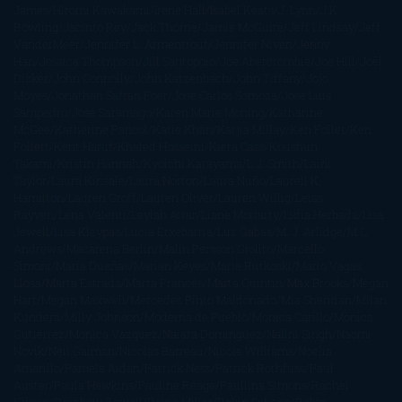
James
Hiromi Kawakami
Irene Hall
Isabel Keats
J. Lynn
J.K.
Rowling
Jacinto Rey
Jack Thorne
Jamie McGuire
Jeff Lindsay
Jeff
VanderMeer
Jennifer L. Armentrout
Jennifer Niven
Jenny
Han
Jessica Thompson
Jill Santopolo
Joe Abercrombie
Joe Hill
Joël
Dicker
John Connolly
John Katzenbach
John Tiffany
Jojo
Moyes
Jonathan Safran Foer
Jose Carlos Somoza
Jose Luis
Sampedro
José Saramago
Karen Marie Moning
Katharine
McGee
Katherine Pancol
Katie Khan
Katjia Millay
Ken Follet
Ken
Follett
Kent Haruf
Khaled Hosseini
Kiera Cass
Koushun
Takami
Kristin Hannah
Kyoichi Katayama
L.J. Smith
Laini
Taylor
Laura Kinsale
Laura Norton
Laura Nuño
Laurell K.
Hamilton
Lauren Groff
Lauren Oliver
Lauren Willig
Leisa
Rayven
Lena Valenti
Leylah Attar
Liane Moriarty
Lidia Herbada
Lisa
Jewell
Lisa Kleypas
Lucía Etxebarria
Luz Gabás
M. J. Arlidge
M.C.
Andrews
Macarena Berlín
Malin Persson Giolito
Marcello
Simoni
María Dueñas
Marian Keyes
Marie Rutkoski
Mario Vagas
Llosa
Marta Estrada
Marta Francés
Marta Quintín
Max Brooks
Megan
Hart
Megan Maxwell
Mercedes Pinto Maldonado
Mia Sheridan
Milan
Kundera
Milly Johnson
Moderna de Pueblo
Mónica Carillo
Mónica
Gutiérrez
Mónica Vázquez
Naiara Domínguez
Nalini Singh
Naomi
Novik
Neil Gaiman
Nicolas Barreau
Nicole Williams
Noelia
Amarillo
Pamela Aidan
Patrick Ness
Patrick Rothfuss
Paul
Auster
Paula Hawkins
Pauline Réage
Paullina Simons
Rachel