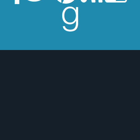
esperes críticas edulcoradas; no las
 o para mejor :)