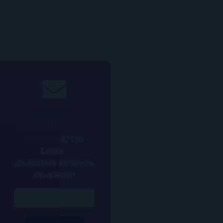
¿Quieres estar al
tanto de todo lo que
ocurre en
El Ojo
Lector
?
¡Suscríbete a nuestra
newsletter!