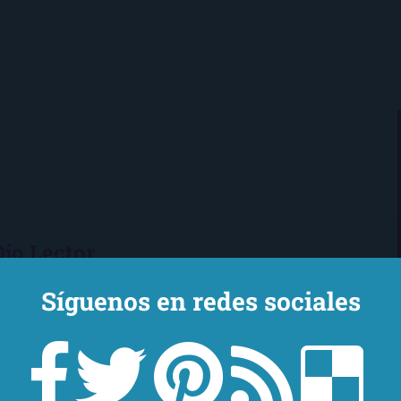
Ojo Lector
encanta leer. Vivo en Sevilla
Síguenos en redes sociales
mi novio y mi chihuahua-pantera
 de Los Beatles, me encantan los
macs, el Real Betis Balompié y las
sde 2008, leo y reseño en la sombra.