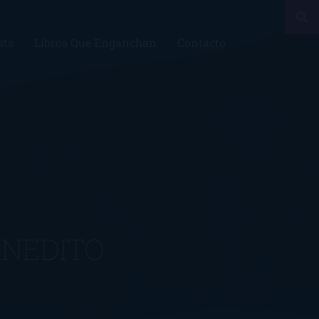
sts
Libros Que Enganchan
Contacto
INEDITO