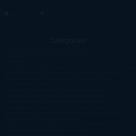
Ayúdame
2016. Creado con
por
El Ojo Lector
.
Categorías
1-Star
2-Stars
3-Stars
4-Stars
5-Stars
Artículos
periodísticos
Aventuras
Blog
Canción de Hielo y Fuego
Chick-
Lit
Ciencia
Ficción
Clásicos
Colaboraciones
Comic
Concursos
Crecemos
Descarga
del libro
Drama
Duda Gramatical
El Ojo de Sauron
El poema de la
semana
Encuestas
Erótica
Especiales
Fantasía y Ciencia
Ficción
Feeling Good
Hay
vida
Histórica
Humor
Infantil
Intriga
Juvenil
Lecturas
Anticipadas
Libros que enganchan
Listas
Literatura
Fantástica
Literatura Japonesa
LofbuksDesigns
Los más vendidos
Mi
opinión
Narrativa
No ficción
Novela de misterio y suspense
Novela
Negra y Policiaca
Ocasiones especiales
Otros
Películas
Premio
Planeta
Próximas Publicaciones
Realismo
Mágico
Realista
Recomendaciones
Reseñas
Romance
paranormal
Romántica
Romántica Victoriana
Sagas
Segunda
mano
Sentimental
Series
Sobrevivir a una