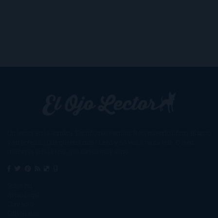
Un lector en la sombra. Escribo por escribir. Recomiendo libros. Blanco
y en botella. ¿Qué queréis más? Leed y no veáis tanta tele. O leed
mientras veis la tele, que eso es muy sano.
Sobre mí
Aviso Legal
Contacto
Editoriales