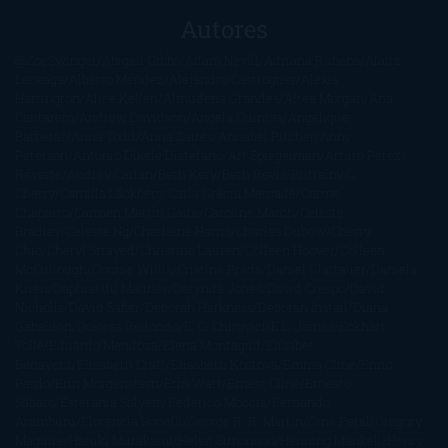
Autores
@ZoeSwinger
Abigail Gibbs
Adam Nevill
Adriana Rubens
Alaitz
Leceaga
Alberto Méndez
Alejandro Castroguer
Alexis
Harrington
Alice Kellen
Almudena Grandes
Altea Morgan
Ana
Cantarero
Andrew Davidson
Ángela Quintas
Angélique
Barbérat
Anna Todd
Anna Zaires
Annabel Pitcher
Anny
Peterson
Antonio Dikele Distefano
Art Spiegelman
Arturo Pérez-
Reverte
Audrey Carlan
Beth Kery
Beth Revis
Brittainy C.
Cherry
Camilla Läckberg
Carla Gràcia Mercadé
Carme
Chaparro
Carmen Martín Gaite
Caroline March
Celeste
Bradley
Celeste Ng
Charlaine Harris
Charles Dubow
Cherry
Chic
Cheryl Strayed
Christina Lauren
Colleen Hoover
Colleen
McCullough
Connie Willis
Cristina Prada
Daniel Glattauer
Daniela
Krien
Daphne du Maurier
Darynda Jones
David Crespo
David
Nicholls
David Safier
Deborah Harkness
Deborah Install
Diana
Gabaldon
Dolores Redondo
E. O. Chirovici
E.L. James
Eckhart
Tolle
Eduardo Mendoza
Elena Montagud
Elísabet
Benavent
Elisabeth Craft
Elisabeth Kostova
Emma Cline
Enric
Pardo
Erin Morgenstern
Erin Watt
Ernest Cline
Ernesto
Sábato
Estefanía Salyers
Federico Moccia
Fernando
Aramburu
Florencia Bonelli
George R. R. Martin
Gina Peral
Gregory
Maguire
Haruki Murakami
Helen Simonson
Henning Mankell
Henry