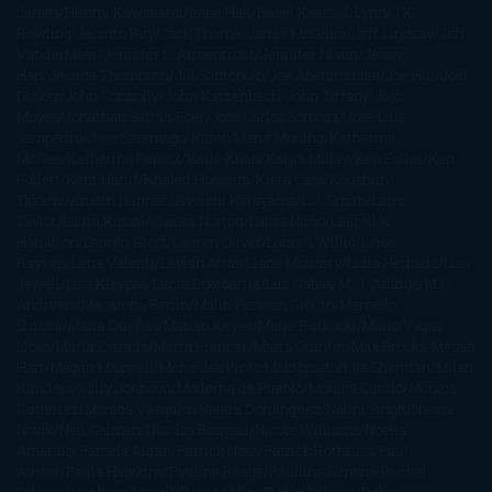
James
Hiromi Kawakami
Irene Hall
Isabel Keats
J. Lynn
J.K.
Rowling
Jacinto Rey
Jack Thorne
Jamie McGuire
Jeff Lindsay
Jeff
VanderMeer
Jennifer L. Armentrout
Jennifer Niven
Jenny
Han
Jessica Thompson
Jill Santopolo
Joe Abercrombie
Joe Hill
Joël
Dicker
John Connolly
John Katzenbach
John Tiffany
Jojo
Moyes
Jonathan Safran Foer
Jose Carlos Somoza
Jose Luis
Sampedro
José Saramago
Karen Marie Moning
Katharine
McGee
Katherine Pancol
Katie Khan
Katjia Millay
Ken Follet
Ken
Follett
Kent Haruf
Khaled Hosseini
Kiera Cass
Koushun
Takami
Kristin Hannah
Kyoichi Katayama
L.J. Smith
Laini
Taylor
Laura Kinsale
Laura Norton
Laura Nuño
Laurell K.
Hamilton
Lauren Groff
Lauren Oliver
Lauren Willig
Leisa
Rayven
Lena Valenti
Leylah Attar
Liane Moriarty
Lidia Herbada
Lisa
Jewell
Lisa Kleypas
Lucía Etxebarria
Luz Gabás
M. J. Arlidge
M.C.
Andrews
Macarena Berlín
Malin Persson Giolito
Marcello
Simoni
María Dueñas
Marian Keyes
Marie Rutkoski
Mario Vagas
Llosa
Marta Estrada
Marta Francés
Marta Quintín
Max Brooks
Megan
Hart
Megan Maxwell
Mercedes Pinto Maldonado
Mia Sheridan
Milan
Kundera
Milly Johnson
Moderna de Pueblo
Mónica Carillo
Mónica
Gutiérrez
Mónica Vázquez
Naiara Domínguez
Nalini Singh
Naomi
Novik
Neil Gaiman
Nicolas Barreau
Nicole Williams
Noelia
Amarillo
Pamela Aidan
Patrick Ness
Patrick Rothfuss
Paul
Auster
Paula Hawkins
Pauline Réage
Paullina Simons
Rachel