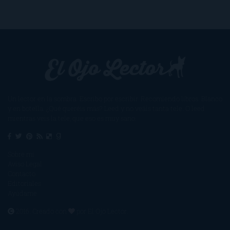
Un lector en la sombra. Escribo por escribir. Recomiendo libros. Blanco
y en botella. ¿Qué queréis más? Leed y no veáis tanta tele. O leed
mientras veis la tele, que eso es muy sano.
Sobre mí
Aviso Legal
Contacto
Editoriales
Ayúdame
2016. Creado con
por
El Ojo Lector
.