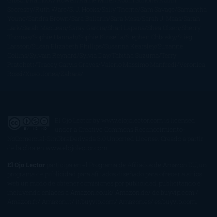
Gibson
Rainbow Rowell
Raine Miller
Robin Schone
Robin
Scoresby
Ruth Ware
S. J. Hooks
Sally Thorne
Sam Savage
Samantha
Young
Sandra Brown
Sara Ballarín
Sara Mesa
Sarah J. Maas
Sarah
Lark
Sarah MacLean
Saray García
Shari Lapena
Shea Olsen
Sherry
Thomas
Sophie Hannah
Sophie Kinsella
Stephen Chbosky
Stieg
Larsson
Susan Elizabeth Phillips
Susanna Kearsley
Suzanne
Collins
Sylvain Reynard
Sylvia Day
Tabitha Suzuma
Terry
Pratchett
Tracey Garvis Graves
Valerio Massimo Manfredi
Veronica
Rossi
Xuso Jones
Zahara
El Ojo Lector
by
www.elojolector.com
is licensed
under a
Creative Commons Reconocimiento-
NoComercial-SinObraDerivada 3.0 Unported License
. Creado a partir
de la obra en
www.elojolector.com
.
El Ojo Lector
participa en el Programa de Afiliados de Amazon EU, un
programa de publicidad para afiliados diseñado para ofrecer a sitios
web un modo de obtener comisiones por publicidad, publicitando e
incluyendo enlaces a Amazon.co.uk/ Amazon.de/ de.buyvip.com /
Amazon.fr/ Amazon.it/ it.buyvip.com/ Amazon.es/ es.buyvip.com.