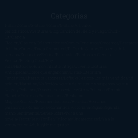
Categorías
1-Star
2-Stars
3-Stars
4-Stars
5-Stars
Artículos
periodísticos
Aventuras
Blog
Canción de Hielo y Fuego
Chick-
Lit
Ciencia
Ficción
Clásicos
Colaboraciones
Comic
Concursos
Crecemos
Descarga
del libro
Drama
Duda Gramatical
El Ojo de Sauron
El poema de la
semana
Encuestas
Erótica
Especiales
Fantasía y Ciencia
Ficción
Feeling Good
Hay
vida
Histórica
Humor
Infantil
Intriga
Juvenil
Lecturas
Anticipadas
Libros que enganchan
Listas
Literatura
Fantástica
Literatura Japonesa
LofbuksDesigns
Los más vendidos
Mi
opinión
Narrativa
No ficción
Novela de misterio y suspense
Novela
Negra y Policiaca
Ocasiones especiales
Otros
Películas
Premio
Planeta
Próximas Publicaciones
Realismo
Mágico
Realista
Recomendaciones
Reseñas
Romance
paranormal
Romántica
Romántica Victoriana
Sagas
Segunda
mano
Sentimental
Series
Sobrevivir a una
novela
Terror
Test
Thriller
Trilogías
Uncategorized
Ya a la
venta
Young Adults
¡No me gusta!