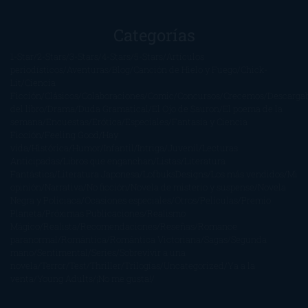
Categorías
1-Star
2-Stars
3-Stars
4-Stars
5-Stars
Artículos
periodísticos
Aventuras
Blog
Canción de Hielo y Fuego
Chick-
Lit
Ciencia
Ficción
Clásicos
Colaboraciones
Comic
Concursos
Crecemos
Descarga
del libro
Drama
Duda Gramatical
El Ojo de Sauron
El poema de la
semana
Encuestas
Erótica
Especiales
Fantasía y Ciencia
Ficción
Feeling Good
Hay
vida
Histórica
Humor
Infantil
Intriga
Juvenil
Lecturas
Anticipadas
Libros que enganchan
Listas
Literatura
Fantástica
Literatura Japonesa
LofbuksDesigns
Los más vendidos
Mi
opinión
Narrativa
No ficción
Novela de misterio y suspense
Novela
Negra y Policiaca
Ocasiones especiales
Otros
Películas
Premio
Planeta
Próximas Publicaciones
Realismo
Mágico
Realista
Recomendaciones
Reseñas
Romance
paranormal
Romántica
Romántica Victoriana
Sagas
Segunda
mano
Sentimental
Series
Sobrevivir a una
novela
Terror
Test
Thriller
Trilogías
Uncategorized
Ya a la
venta
Young Adults
¡No me gusta!