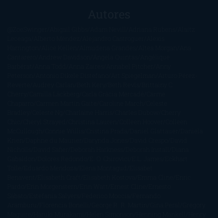
Autores
@ZoeSwinger
Abigail Gibbs
Adam Nevill
Adriana Rubens
Alaitz
Leceaga
Alberto Méndez
Alejandro Castroguer
Alexis
Harrington
Alice Kellen
Almudena Grandes
Altea Morgan
Ana
Cantarero
Andrew Davidson
Ángela Quintas
Angélique
Barbérat
Anna Todd
Anna Zaires
Annabel Pitcher
Anny
Peterson
Antonio Dikele Distefano
Art Spiegelman
Arturo Pérez-
Reverte
Audrey Carlan
Beth Kery
Beth Revis
Brittainy C.
Cherry
Camilla Läckberg
Carla Gràcia Mercadé
Carme
Chaparro
Carmen Martín Gaite
Caroline March
Celeste
Bradley
Celeste Ng
Charlaine Harris
Charles Dubow
Cherry
Chic
Cheryl Strayed
Christina Lauren
Colleen Hoover
Colleen
McCullough
Connie Willis
Cristina Prada
Daniel Glattauer
Daniela
Krien
Daphne du Maurier
Darynda Jones
David Crespo
David
Nicholls
David Safier
Deborah Harkness
Deborah Install
Diana
Gabaldon
Dolores Redondo
E. O. Chirovici
E.L. James
Eckhart
Tolle
Eduardo Mendoza
Elena Montagud
Elísabet
Benavent
Elisabeth Craft
Elisabeth Kostova
Emma Cline
Enric
Pardo
Erin Morgenstern
Erin Watt
Ernest Cline
Ernesto
Sábato
Estefanía Salyers
Federico Moccia
Fernando
Aramburu
Florencia Bonelli
George R. R. Martin
Gina Peral
Gregory
Maguire
Haruki Murakami
Helen Simonson
Henning Mankell
Henry