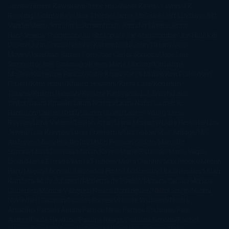
James
Hiromi Kawakami
Irene Hall
Isabel Keats
J. Lynn
J.K.
Rowling
Jacinto Rey
Jack Thorne
Jamie McGuire
Jeff Lindsay
Jeff
VanderMeer
Jennifer L. Armentrout
Jennifer Niven
Jenny
Han
Jessica Thompson
Jill Santopolo
Joe Abercrombie
Joe Hill
Joël
Dicker
John Connolly
John Katzenbach
John Tiffany
Jojo
Moyes
Jonathan Safran Foer
Jose Carlos Somoza
Jose Luis
Sampedro
José Saramago
Karen Marie Moning
Katharine
McGee
Katherine Pancol
Katie Khan
Katjia Millay
Ken Follet
Ken
Follett
Kent Haruf
Khaled Hosseini
Kiera Cass
Koushun
Takami
Kristin Hannah
Kyoichi Katayama
L.J. Smith
Laini
Taylor
Laura Kinsale
Laura Norton
Laura Nuño
Laurell K.
Hamilton
Lauren Groff
Lauren Oliver
Lauren Willig
Leisa
Rayven
Lena Valenti
Leylah Attar
Liane Moriarty
Lidia Herbada
Lisa
Jewell
Lisa Kleypas
Lucía Etxebarria
Luz Gabás
M. J. Arlidge
M.C.
Andrews
Macarena Berlín
Malin Persson Giolito
Marcello
Simoni
María Dueñas
Marian Keyes
Marie Rutkoski
Mario Vagas
Llosa
Marta Estrada
Marta Francés
Marta Quintín
Max Brooks
Megan
Hart
Megan Maxwell
Mercedes Pinto Maldonado
Mia Sheridan
Milan
Kundera
Milly Johnson
Moderna de Pueblo
Mónica Carillo
Mónica
Gutiérrez
Mónica Vázquez
Naiara Domínguez
Nalini Singh
Naomi
Novik
Neil Gaiman
Nicolas Barreau
Nicole Williams
Noelia
Amarillo
Pamela Aidan
Patrick Ness
Patrick Rothfuss
Paul
Auster
Paula Hawkins
Pauline Réage
Paullina Simons
Rachel