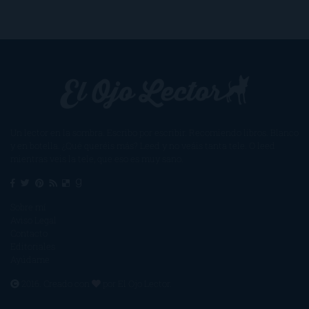
Un lector en la sombra. Escribo por escribir. Recomiendo libros. Blanco
y en botella. ¿Qué queréis más? Leed y no veáis tanta tele. O leed
mientras veis la tele, que eso es muy sano.
Sobre mí
Aviso Legal
Contacto
Editoriales
Ayúdame
2016. Creado con
por
El Ojo Lector
.