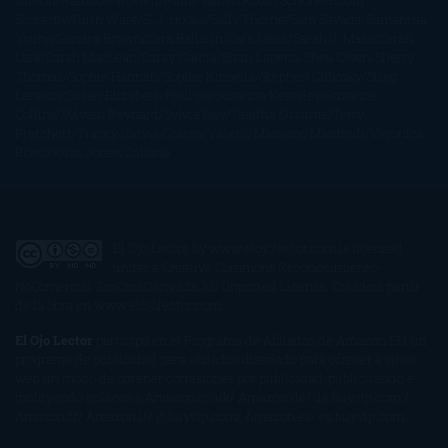
Gibson
Rainbow Rowell
Raine Miller
Robin Schone
Robin
Scoresby
Ruth Ware
S. J. Hooks
Sally Thorne
Sam Savage
Samantha
Young
Sandra Brown
Sara Ballarín
Sara Mesa
Sarah J. Maas
Sarah
Lark
Sarah MacLean
Saray García
Shari Lapena
Shea Olsen
Sherry
Thomas
Sophie Hannah
Sophie Kinsella
Stephen Chbosky
Stieg
Larsson
Susan Elizabeth Phillips
Susanna Kearsley
Suzanne
Collins
Sylvain Reynard
Sylvia Day
Tabitha Suzuma
Terry
Pratchett
Tracey Garvis Graves
Valerio Massimo Manfredi
Veronica
Rossi
Xuso Jones
Zahara
El Ojo Lector
by
www.elojolector.com
is licensed
under a
Creative Commons Reconocimiento-
NoComercial-SinObraDerivada 3.0 Unported License
. Creado a partir
de la obra en
www.elojolector.com
.
El Ojo Lector
participa en el Programa de Afiliados de Amazon EU, un
programa de publicidad para afiliados diseñado para ofrecer a sitios
web un modo de obtener comisiones por publicidad, publicitando e
incluyendo enlaces a Amazon.co.uk/ Amazon.de/ de.buyvip.com /
Amazon.fr/ Amazon.it/ it.buyvip.com/ Amazon.es/ es.buyvip.com.