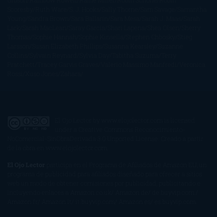
Gibson
Rainbow Rowell
Raine Miller
Robin Schone
Robin
Scoresby
Ruth Ware
S. J. Hooks
Sally Thorne
Sam Savage
Samantha
Young
Sandra Brown
Sara Ballarín
Sara Mesa
Sarah J. Maas
Sarah
Lark
Sarah MacLean
Saray García
Shari Lapena
Shea Olsen
Sherry
Thomas
Sophie Hannah
Sophie Kinsella
Stephen Chbosky
Stieg
Larsson
Susan Elizabeth Phillips
Susanna Kearsley
Suzanne
Collins
Sylvain Reynard
Sylvia Day
Tabitha Suzuma
Terry
Pratchett
Tracey Garvis Graves
Valerio Massimo Manfredi
Veronica
Rossi
Xuso Jones
Zahara
El Ojo Lector
by
www.elojolector.com
is licensed
under a
Creative Commons Reconocimiento-
NoComercial-SinObraDerivada 3.0 Unported License
. Creado a partir
de la obra en
www.elojolector.com
.
El Ojo Lector
participa en el Programa de Afiliados de Amazon EU, un
programa de publicidad para afiliados diseñado para ofrecer a sitios
web un modo de obtener comisiones por publicidad, publicitando e
incluyendo enlaces a Amazon.co.uk/ Amazon.de/ de.buyvip.com /
Amazon.fr/ Amazon.it/ it.buyvip.com/ Amazon.es/ es.buyvip.com.