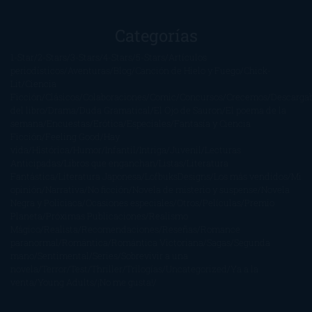
Categorías
1-Star
2-Stars
3-Stars
4-Stars
5-Stars
Artículos
periodísticos
Aventuras
Blog
Canción de Hielo y Fuego
Chick-
Lit
Ciencia
Ficción
Clásicos
Colaboraciones
Comic
Concursos
Crecemos
Descarga
del libro
Drama
Duda Gramatical
El Ojo de Sauron
El poema de la
semana
Encuestas
Erótica
Especiales
Fantasía y Ciencia
Ficción
Feeling Good
Hay
vida
Histórica
Humor
Infantil
Intriga
Juvenil
Lecturas
Anticipadas
Libros que enganchan
Listas
Literatura
Fantástica
Literatura Japonesa
LofbuksDesigns
Los más vendidos
Mi
opinión
Narrativa
No ficción
Novela de misterio y suspense
Novela
Negra y Policiaca
Ocasiones especiales
Otros
Películas
Premio
Planeta
Próximas Publicaciones
Realismo
Mágico
Realista
Recomendaciones
Reseñas
Romance
paranormal
Romántica
Romántica Victoriana
Sagas
Segunda
mano
Sentimental
Series
Sobrevivir a una
novela
Terror
Test
Thriller
Trilogías
Uncategorized
Ya a la
venta
Young Adults
¡No me gusta!