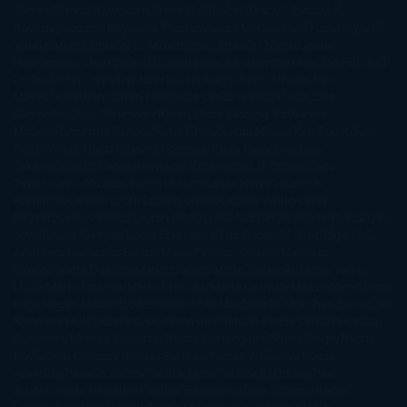
James
Hiromi Kawakami
Irene Hall
Isabel Keats
J. Lynn
J.K.
Rowling
Jacinto Rey
Jack Thorne
Jamie McGuire
Jeff Lindsay
Jeff
VanderMeer
Jennifer L. Armentrout
Jennifer Niven
Jenny
Han
Jessica Thompson
Jill Santopolo
Joe Abercrombie
Joe Hill
Joël
Dicker
John Connolly
John Katzenbach
John Tiffany
Jojo
Moyes
Jonathan Safran Foer
Jose Carlos Somoza
Jose Luis
Sampedro
José Saramago
Karen Marie Moning
Katharine
McGee
Katherine Pancol
Katie Khan
Katjia Millay
Ken Follet
Ken
Follett
Kent Haruf
Khaled Hosseini
Kiera Cass
Koushun
Takami
Kristin Hannah
Kyoichi Katayama
L.J. Smith
Laini
Taylor
Laura Kinsale
Laura Norton
Laura Nuño
Laurell K.
Hamilton
Lauren Groff
Lauren Oliver
Lauren Willig
Leisa
Rayven
Lena Valenti
Leylah Attar
Liane Moriarty
Lidia Herbada
Lisa
Jewell
Lisa Kleypas
Lucía Etxebarria
Luz Gabás
M. J. Arlidge
M.C.
Andrews
Macarena Berlín
Malin Persson Giolito
Marcello
Simoni
María Dueñas
Marian Keyes
Marie Rutkoski
Mario Vagas
Llosa
Marta Estrada
Marta Francés
Marta Quintín
Max Brooks
Megan
Hart
Megan Maxwell
Mercedes Pinto Maldonado
Mia Sheridan
Milan
Kundera
Milly Johnson
Moderna de Pueblo
Mónica Carillo
Mónica
Gutiérrez
Mónica Vázquez
Naiara Domínguez
Nalini Singh
Naomi
Novik
Neil Gaiman
Nicolas Barreau
Nicole Williams
Noelia
Amarillo
Pamela Aidan
Patrick Ness
Patrick Rothfuss
Paul
Auster
Paula Hawkins
Pauline Réage
Paullina Simons
Rachel