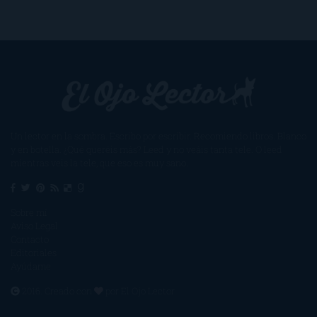
Un lector en la sombra. Escribo por escribir. Recomiendo libros. Blanco
y en botella. ¿Qué queréis más? Leed y no veáis tanta tele. O leed
mientras veis la tele, que eso es muy sano.
Sobre mí
Aviso Legal
Contacto
Editoriales
Ayúdame
2016. Creado con
por
El Ojo Lector
.