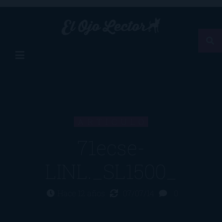
ARTÍCULO
71ecse-
LINL._SL1500_
Hace 12 años
07/07/14
0