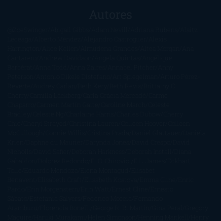
Autores
@ZoeSwinger
Abigail Gibbs
Adam Nevill
Adriana Rubens
Alaitz
Leceaga
Alberto Méndez
Alejandro Castroguer
Alexis
Harrington
Alice Kellen
Almudena Grandes
Altea Morgan
Ana
Cantarero
Andrew Davidson
Ángela Quintas
Angélique
Barbérat
Anna Todd
Anna Zaires
Annabel Pitcher
Anny
Peterson
Antonio Dikele Distefano
Art Spiegelman
Arturo Pérez-
Reverte
Audrey Carlan
Beth Kery
Beth Revis
Brittainy C.
Cherry
Camilla Läckberg
Carla Gràcia Mercadé
Carme
Chaparro
Carmen Martín Gaite
Caroline March
Celeste
Bradley
Celeste Ng
Charlaine Harris
Charles Dubow
Cherry
Chic
Cheryl Strayed
Christina Lauren
Colleen Hoover
Colleen
McCullough
Connie Willis
Cristina Prada
Daniel Glattauer
Daniela
Krien
Daphne du Maurier
Darynda Jones
David Crespo
David
Nicholls
David Safier
Deborah Harkness
Deborah Install
Diana
Gabaldon
Dolores Redondo
E. O. Chirovici
E.L. James
Eckhart
Tolle
Eduardo Mendoza
Elena Montagud
Elísabet
Benavent
Elisabeth Craft
Elisabeth Kostova
Emma Cline
Enric
Pardo
Erin Morgenstern
Erin Watt
Ernest Cline
Ernesto
Sábato
Estefanía Salyers
Federico Moccia
Fernando
Aramburu
Florencia Bonelli
George R. R. Martin
Gina Peral
Gregory
Maguire
Haruki Murakami
Helen Simonson
Henning Mankell
Henry