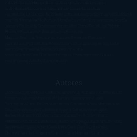
vida
Histórica
Humor
Infantil
Intriga
Juvenil
Lecturas
Anticipadas
Libros que enganchan
Listas
Literatura
Fantástica
Literatura Japonesa
LofbuksDesigns
Los más vendidos
Mi
opinión
Narrativa
No ficción
Novela de misterio y suspense
Novela
Negra y Policiaca
Ocasiones especiales
Otros
Películas
Premio
Planeta
Próximas Publicaciones
Realismo
Mágico
Realista
Recomendaciones
Reseñas
Romance
paranormal
Romántica
Romántica Victoriana
Sagas
Segunda
mano
Sentimental
Series
Sobrevivir a una
novela
Terror
Test
Thriller
Trilogías
Uncategorized
Ya a la
venta
Young Adults
¡No me gusta!
Autores
@ZoeSwinger
Abigail Gibbs
Adam Nevill
Adriana Rubens
Alaitz
Leceaga
Alberto Méndez
Alejandro Castroguer
Alexis
Harrington
Alice Kellen
Almudena Grandes
Altea Morgan
Ana
Cantarero
Andrew Davidson
Ángela Quintas
Angélique
Barbérat
Anna Todd
Anna Zaires
Annabel Pitcher
Anny
Peterson
Antonio Dikele Distefano
Art Spiegelman
Arturo Pérez-
Reverte
Audrey Carlan
Beth Kery
Beth Revis
Brittainy C.
Cherry
Camilla Läckberg
Carla Gràcia Mercadé
Carme