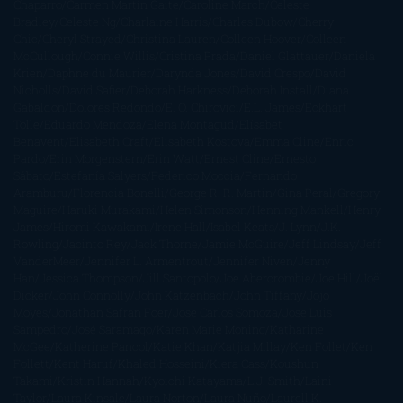
Chaparro
Carmen Martín Gaite
Caroline March
Celeste
Bradley
Celeste Ng
Charlaine Harris
Charles Dubow
Cherry
Chic
Cheryl Strayed
Christina Lauren
Colleen Hoover
Colleen
McCullough
Connie Willis
Cristina Prada
Daniel Glattauer
Daniela
Krien
Daphne du Maurier
Darynda Jones
David Crespo
David
Nicholls
David Safier
Deborah Harkness
Deborah Install
Diana
Gabaldon
Dolores Redondo
E. O. Chirovici
E.L. James
Eckhart
Tolle
Eduardo Mendoza
Elena Montagud
Elísabet
Benavent
Elisabeth Craft
Elisabeth Kostova
Emma Cline
Enric
Pardo
Erin Morgenstern
Erin Watt
Ernest Cline
Ernesto
Sábato
Estefanía Salyers
Federico Moccia
Fernando
Aramburu
Florencia Bonelli
George R. R. Martin
Gina Peral
Gregory
Maguire
Haruki Murakami
Helen Simonson
Henning Mankell
Henry
James
Hiromi Kawakami
Irene Hall
Isabel Keats
J. Lynn
J.K.
Rowling
Jacinto Rey
Jack Thorne
Jamie McGuire
Jeff Lindsay
Jeff
VanderMeer
Jennifer L. Armentrout
Jennifer Niven
Jenny
Han
Jessica Thompson
Jill Santopolo
Joe Abercrombie
Joe Hill
Joël
Dicker
John Connolly
John Katzenbach
John Tiffany
Jojo
Moyes
Jonathan Safran Foer
Jose Carlos Somoza
Jose Luis
Sampedro
José Saramago
Karen Marie Moning
Katharine
McGee
Katherine Pancol
Katie Khan
Katjia Millay
Ken Follet
Ken
Follett
Kent Haruf
Khaled Hosseini
Kiera Cass
Koushun
Takami
Kristin Hannah
Kyoichi Katayama
L.J. Smith
Laini
Taylor
Laura Kinsale
Laura Norton
Laura Nuño
Laurell K.