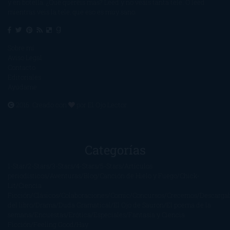
y en botella. ¿Qué queréis más? Leed y no veáis tanta tele. O leed
mientras veis la tele, que eso es muy sano.
Sobre mí
Aviso Legal
Contacto
Editoriales
Ayúdame
2016. Creado con
por
El Ojo Lector
.
Categorías
1-Star
2-Stars
3-Stars
4-Stars
5-Stars
Artículos
periodísticos
Aventuras
Blog
Canción de Hielo y Fuego
Chick-
Lit
Ciencia
Ficción
Clásicos
Colaboraciones
Comic
Concursos
Crecemos
Descarga
del libro
Drama
Duda Gramatical
El Ojo de Sauron
El poema de la
semana
Encuestas
Erótica
Especiales
Fantasía y Ciencia
Ficción
Feeling Good
Hay