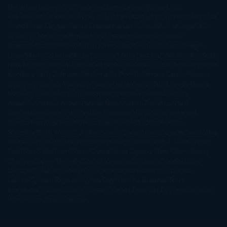
Hamilton
Lauren Groff
Lauren Oliver
Lauren Willig
Leisa
Rayven
Lena Valenti
Leylah Attar
Liane Moriarty
Lidia Herbada
Lisa
Jewell
Lisa Kleypas
Lucía Etxebarria
Luz Gabás
M. J. Arlidge
M.C.
Andrews
Macarena Berlín
Malin Persson Giolito
Marcello
Simoni
María Dueñas
Marian Keyes
Marie Rutkoski
Mario Vagas
Llosa
Marta Estrada
Marta Francés
Marta Quintín
Max Brooks
Megan
Hart
Megan Maxwell
Mercedes Pinto Maldonado
Mia Sheridan
Milan
Kundera
Milly Johnson
Moderna de Pueblo
Mónica Carillo
Mónica
Gutiérrez
Mónica Vázquez
Naiara Domínguez
Nalini Singh
Naomi
Novik
Neil Gaiman
Nicolas Barreau
Nicole Williams
Noelia
Amarillo
Pamela Aidan
Patrick Ness
Patrick Rothfuss
Paul
Auster
Paula Hawkins
Pauline Réage
Paullina Simons
Rachel
Gibson
Rainbow Rowell
Raine Miller
Robin Schone
Robin
Scoresby
Ruth Ware
S. J. Hooks
Sally Thorne
Sam Savage
Samantha
Young
Sandra Brown
Sara Ballarín
Sara Mesa
Sarah J. Maas
Sarah
Lark
Sarah MacLean
Saray García
Shari Lapena
Shea Olsen
Sherry
Thomas
Sophie Hannah
Sophie Kinsella
Stephen Chbosky
Stieg
Larsson
Susan Elizabeth Phillips
Susanna Kearsley
Suzanne
Collins
Sylvain Reynard
Sylvia Day
Tabitha Suzuma
Terry
Pratchett
Tracey Garvis Graves
Valerio Massimo Manfredi
Veronica
Rossi
Xuso Jones
Zahara