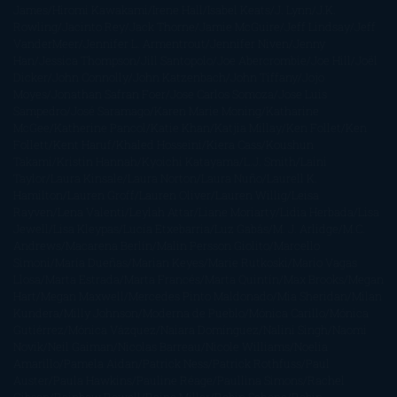
James
Hiromi Kawakami
Irene Hall
Isabel Keats
J. Lynn
J.K.
Rowling
Jacinto Rey
Jack Thorne
Jamie McGuire
Jeff Lindsay
Jeff
VanderMeer
Jennifer L. Armentrout
Jennifer Niven
Jenny
Han
Jessica Thompson
Jill Santopolo
Joe Abercrombie
Joe Hill
Joël
Dicker
John Connolly
John Katzenbach
John Tiffany
Jojo
Moyes
Jonathan Safran Foer
Jose Carlos Somoza
Jose Luis
Sampedro
José Saramago
Karen Marie Moning
Katharine
McGee
Katherine Pancol
Katie Khan
Katjia Millay
Ken Follet
Ken
Follett
Kent Haruf
Khaled Hosseini
Kiera Cass
Koushun
Takami
Kristin Hannah
Kyoichi Katayama
L.J. Smith
Laini
Taylor
Laura Kinsale
Laura Norton
Laura Nuño
Laurell K.
Hamilton
Lauren Groff
Lauren Oliver
Lauren Willig
Leisa
Rayven
Lena Valenti
Leylah Attar
Liane Moriarty
Lidia Herbada
Lisa
Jewell
Lisa Kleypas
Lucía Etxebarria
Luz Gabás
M. J. Arlidge
M.C.
Andrews
Macarena Berlín
Malin Persson Giolito
Marcello
Simoni
María Dueñas
Marian Keyes
Marie Rutkoski
Mario Vagas
Llosa
Marta Estrada
Marta Francés
Marta Quintín
Max Brooks
Megan
Hart
Megan Maxwell
Mercedes Pinto Maldonado
Mia Sheridan
Milan
Kundera
Milly Johnson
Moderna de Pueblo
Mónica Carillo
Mónica
Gutiérrez
Mónica Vázquez
Naiara Domínguez
Nalini Singh
Naomi
Novik
Neil Gaiman
Nicolas Barreau
Nicole Williams
Noelia
Amarillo
Pamela Aidan
Patrick Ness
Patrick Rothfuss
Paul
Auster
Paula Hawkins
Pauline Réage
Paullina Simons
Rachel