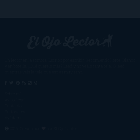
Un lector en la sombra. Escribo por escribir. Recomiendo libros. Blanco
y en botella. ¿Qué queréis más? Leed y no veáis tanta tele. O leed
mientras veis la tele, que eso es muy sano.
Sobre mí
Aviso Legal
Contacto
Editoriales
Ayúdame
2016. Creado con
por
El Ojo Lector
.