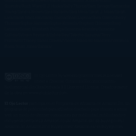
Gibson
Rainbow Rowell
Raine Miller
Robin Schone
Robin
Scoresby
Ruth Ware
S. J. Hooks
Sally Thorne
Sam Savage
Samantha
Young
Sandra Brown
Sara Ballarín
Sara Mesa
Sarah J. Maas
Sarah
Lark
Sarah MacLean
Saray García
Shari Lapena
Shea Olsen
Sherry
Thomas
Sophie Hannah
Sophie Kinsella
Stephen Chbosky
Stieg
Larsson
Susan Elizabeth Phillips
Susanna Kearsley
Suzanne
Collins
Sylvain Reynard
Sylvia Day
Tabitha Suzuma
Terry
Pratchett
Tracey Garvis Graves
Valerio Massimo Manfredi
Veronica
Rossi
Xuso Jones
Zahara
El Ojo Lector
by
www.elojolector.com
is licensed
under a
Creative Commons Reconocimiento-
NoComercial-SinObraDerivada 3.0 Unported License
. Creado a partir
de la obra en
www.elojolector.com
.
El Ojo Lector
participa en el Programa de Afiliados de Amazon EU, un
programa de publicidad para afiliados diseñado para ofrecer a sitios
web un modo de obtener comisiones por publicidad, publicitando e
incluyendo enlaces a Amazon.co.uk/ Amazon.de/ de.buyvip.com /
Amazon.fr/ Amazon.it/ it.buyvip.com/ Amazon.es/ es.buyvip.com.