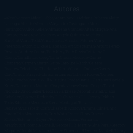
Autores
@ZoeSwinger
Abigail Gibbs
Adam Nevill
Adriana Rubens
Alaitz
Leceaga
Alberto Méndez
Alejandro Castroguer
Alexis
Harrington
Alice Kellen
Almudena Grandes
Altea Morgan
Ana
Cantarero
Andrew Davidson
Ángela Quintas
Angélique
Barbérat
Anna Todd
Anna Zaires
Annabel Pitcher
Anny
Peterson
Antonio Dikele Distefano
Art Spiegelman
Arturo Pérez-
Reverte
Audrey Carlan
Beth Kery
Beth Revis
Brittainy C.
Cherry
Camilla Läckberg
Carla Gràcia Mercadé
Carme
Chaparro
Carmen Martín Gaite
Caroline March
Celeste
Bradley
Celeste Ng
Charlaine Harris
Charles Dubow
Cherry
Chic
Cheryl Strayed
Christina Lauren
Colleen Hoover
Colleen
McCullough
Connie Willis
Cristina Prada
Daniel Glattauer
Daniela
Krien
Daphne du Maurier
Darynda Jones
David Crespo
David
Nicholls
David Safier
Deborah Harkness
Deborah Install
Diana
Gabaldon
Dolores Redondo
E. O. Chirovici
E.L. James
Eckhart
Tolle
Eduardo Mendoza
Elena Montagud
Elísabet
Benavent
Elisabeth Craft
Elisabeth Kostova
Emma Cline
Enric
Pardo
Erin Morgenstern
Erin Watt
Ernest Cline
Ernesto
Sábato
Estefanía Salyers
Federico Moccia
Fernando
Aramburu
Florencia Bonelli
George R. R. Martin
Gina Peral
Gregory
Maguire
Haruki Murakami
Helen Simonson
Henning Mankell
Henry