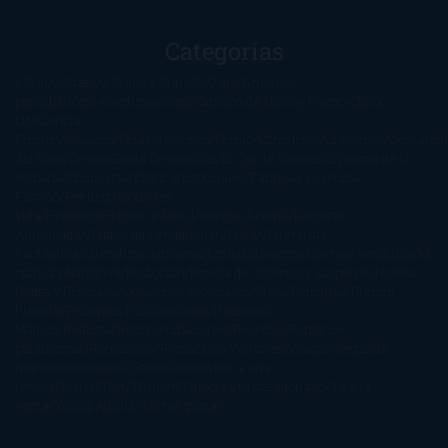
Categorías
1-Star
2-Stars
3-Stars
4-Stars
5-Stars
Artículos
periodísticos
Aventuras
Blog
Canción de Hielo y Fuego
Chick-
Lit
Ciencia
Ficción
Clásicos
Colaboraciones
Comic
Concursos
Crecemos
Descarga
del libro
Drama
Duda Gramatical
El Ojo de Sauron
El poema de la
semana
Encuestas
Erótica
Especiales
Fantasía y Ciencia
Ficción
Feeling Good
Hay
vida
Histórica
Humor
Infantil
Intriga
Juvenil
Lecturas
Anticipadas
Libros que enganchan
Listas
Literatura
Fantástica
Literatura Japonesa
LofbuksDesigns
Los más vendidos
Mi
opinión
Narrativa
No ficción
Novela de misterio y suspense
Novela
Negra y Policiaca
Ocasiones especiales
Otros
Películas
Premio
Planeta
Próximas Publicaciones
Realismo
Mágico
Realista
Recomendaciones
Reseñas
Romance
paranormal
Romántica
Romántica Victoriana
Sagas
Segunda
mano
Sentimental
Series
Sobrevivir a una
novela
Terror
Test
Thriller
Trilogías
Uncategorized
Ya a la
venta
Young Adults
¡No me gusta!