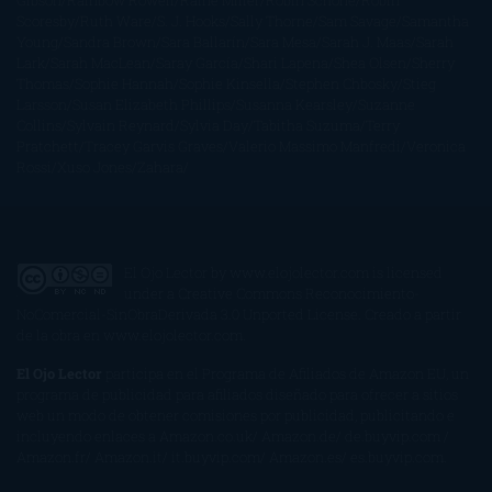
Gibson
Rainbow Rowell
Raine Miller
Robin Schone
Robin
Scoresby
Ruth Ware
S. J. Hooks
Sally Thorne
Sam Savage
Samantha
Young
Sandra Brown
Sara Ballarín
Sara Mesa
Sarah J. Maas
Sarah
Lark
Sarah MacLean
Saray García
Shari Lapena
Shea Olsen
Sherry
Thomas
Sophie Hannah
Sophie Kinsella
Stephen Chbosky
Stieg
Larsson
Susan Elizabeth Phillips
Susanna Kearsley
Suzanne
Collins
Sylvain Reynard
Sylvia Day
Tabitha Suzuma
Terry
Pratchett
Tracey Garvis Graves
Valerio Massimo Manfredi
Veronica
Rossi
Xuso Jones
Zahara
El Ojo Lector
by
www.elojolector.com
is licensed
under a
Creative Commons Reconocimiento-
NoComercial-SinObraDerivada 3.0 Unported License
. Creado a partir
de la obra en
www.elojolector.com
.
El Ojo Lector
participa en el Programa de Afiliados de Amazon EU, un
programa de publicidad para afiliados diseñado para ofrecer a sitios
web un modo de obtener comisiones por publicidad, publicitando e
incluyendo enlaces a Amazon.co.uk/ Amazon.de/ de.buyvip.com /
Amazon.fr/ Amazon.it/ it.buyvip.com/ Amazon.es/ es.buyvip.com.