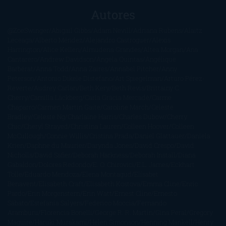
Autores
@ZoeSwinger
Abigail Gibbs
Adam Nevill
Adriana Rubens
Alaitz
Leceaga
Alberto Méndez
Alejandro Castroguer
Alexis
Harrington
Alice Kellen
Almudena Grandes
Altea Morgan
Ana
Cantarero
Andrew Davidson
Ángela Quintas
Angélique
Barbérat
Anna Todd
Anna Zaires
Annabel Pitcher
Anny
Peterson
Antonio Dikele Distefano
Art Spiegelman
Arturo Pérez-
Reverte
Audrey Carlan
Beth Kery
Beth Revis
Brittainy C.
Cherry
Camilla Läckberg
Carla Gràcia Mercadé
Carme
Chaparro
Carmen Martín Gaite
Caroline March
Celeste
Bradley
Celeste Ng
Charlaine Harris
Charles Dubow
Cherry
Chic
Cheryl Strayed
Christina Lauren
Colleen Hoover
Colleen
McCullough
Connie Willis
Cristina Prada
Daniel Glattauer
Daniela
Krien
Daphne du Maurier
Darynda Jones
David Crespo
David
Nicholls
David Safier
Deborah Harkness
Deborah Install
Diana
Gabaldon
Dolores Redondo
E. O. Chirovici
E.L. James
Eckhart
Tolle
Eduardo Mendoza
Elena Montagud
Elísabet
Benavent
Elisabeth Craft
Elisabeth Kostova
Emma Cline
Enric
Pardo
Erin Morgenstern
Erin Watt
Ernest Cline
Ernesto
Sábato
Estefanía Salyers
Federico Moccia
Fernando
Aramburu
Florencia Bonelli
George R. R. Martin
Gina Peral
Gregory
Maguire
Haruki Murakami
Helen Simonson
Henning Mankell
Henry