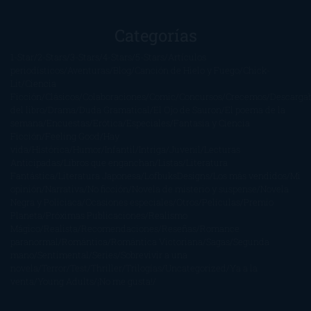
Categorías
1-Star
2-Stars
3-Stars
4-Stars
5-Stars
Artículos
periodísticos
Aventuras
Blog
Canción de Hielo y Fuego
Chick-
Lit
Ciencia
Ficción
Clásicos
Colaboraciones
Comic
Concursos
Crecemos
Descarga
del libro
Drama
Duda Gramatical
El Ojo de Sauron
El poema de la
semana
Encuestas
Erótica
Especiales
Fantasía y Ciencia
Ficción
Feeling Good
Hay
vida
Histórica
Humor
Infantil
Intriga
Juvenil
Lecturas
Anticipadas
Libros que enganchan
Listas
Literatura
Fantástica
Literatura Japonesa
LofbuksDesigns
Los más vendidos
Mi
opinión
Narrativa
No ficción
Novela de misterio y suspense
Novela
Negra y Policiaca
Ocasiones especiales
Otros
Películas
Premio
Planeta
Próximas Publicaciones
Realismo
Mágico
Realista
Recomendaciones
Reseñas
Romance
paranormal
Romántica
Romántica Victoriana
Sagas
Segunda
mano
Sentimental
Series
Sobrevivir a una
novela
Terror
Test
Thriller
Trilogías
Uncategorized
Ya a la
venta
Young Adults
¡No me gusta!