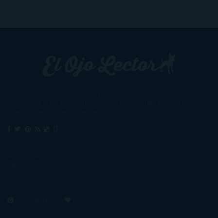
Un lector en la sombra. Escribo por escribir. Recomiendo libros. Blanco
y en botella. ¿Qué queréis más? Leed y no veáis tanta tele. O leed
mientras veis la tele, que eso es muy sano.
Sobre mí
Aviso Legal
Contacto
Editoriales
Ayúdame
2016. Creado con
por
El Ojo Lector
.