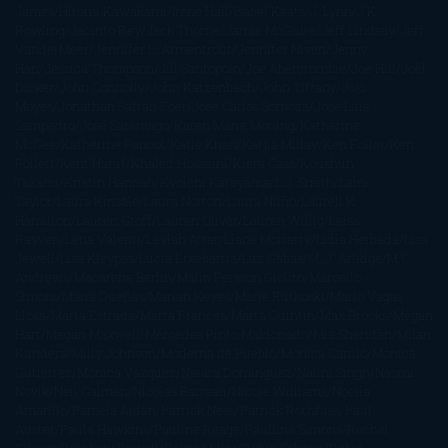
James
Hiromi Kawakami
Irene Hall
Isabel Keats
J. Lynn
J.K.
Rowling
Jacinto Rey
Jack Thorne
Jamie McGuire
Jeff Lindsay
Jeff
VanderMeer
Jennifer L. Armentrout
Jennifer Niven
Jenny
Han
Jessica Thompson
Jill Santopolo
Joe Abercrombie
Joe Hill
Joël
Dicker
John Connolly
John Katzenbach
John Tiffany
Jojo
Moyes
Jonathan Safran Foer
Jose Carlos Somoza
Jose Luis
Sampedro
José Saramago
Karen Marie Moning
Katharine
McGee
Katherine Pancol
Katie Khan
Katjia Millay
Ken Follet
Ken
Follett
Kent Haruf
Khaled Hosseini
Kiera Cass
Koushun
Takami
Kristin Hannah
Kyoichi Katayama
L.J. Smith
Laini
Taylor
Laura Kinsale
Laura Norton
Laura Nuño
Laurell K.
Hamilton
Lauren Groff
Lauren Oliver
Lauren Willig
Leisa
Rayven
Lena Valenti
Leylah Attar
Liane Moriarty
Lidia Herbada
Lisa
Jewell
Lisa Kleypas
Lucía Etxebarria
Luz Gabás
M. J. Arlidge
M.C.
Andrews
Macarena Berlín
Malin Persson Giolito
Marcello
Simoni
María Dueñas
Marian Keyes
Marie Rutkoski
Mario Vagas
Llosa
Marta Estrada
Marta Francés
Marta Quintín
Max Brooks
Megan
Hart
Megan Maxwell
Mercedes Pinto Maldonado
Mia Sheridan
Milan
Kundera
Milly Johnson
Moderna de Pueblo
Mónica Carillo
Mónica
Gutiérrez
Mónica Vázquez
Naiara Domínguez
Nalini Singh
Naomi
Novik
Neil Gaiman
Nicolas Barreau
Nicole Williams
Noelia
Amarillo
Pamela Aidan
Patrick Ness
Patrick Rothfuss
Paul
Auster
Paula Hawkins
Pauline Réage
Paullina Simons
Rachel