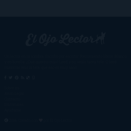
Un lector en la sombra. Escribo por escribir. Recomiendo libros. Blanco
y en botella. ¿Qué queréis más? Leed y no veáis tanta tele. O leed
mientras veis la tele, que eso es muy sano.
Sobre mí
Aviso Legal
Contacto
Editoriales
Ayúdame
2016. Creado con
por
El Ojo Lector
.