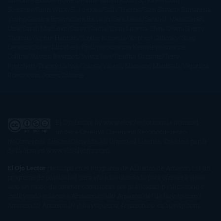
Gibson
Rainbow Rowell
Raine Miller
Robin Schone
Robin
Scoresby
Ruth Ware
S. J. Hooks
Sally Thorne
Sam Savage
Samantha
Young
Sandra Brown
Sara Ballarín
Sara Mesa
Sarah J. Maas
Sarah
Lark
Sarah MacLean
Saray García
Shari Lapena
Shea Olsen
Sherry
Thomas
Sophie Hannah
Sophie Kinsella
Stephen Chbosky
Stieg
Larsson
Susan Elizabeth Phillips
Susanna Kearsley
Suzanne
Collins
Sylvain Reynard
Sylvia Day
Tabitha Suzuma
Terry
Pratchett
Tracey Garvis Graves
Valerio Massimo Manfredi
Veronica
Rossi
Xuso Jones
Zahara
El Ojo Lector
by
www.elojolector.com
is licensed
under a
Creative Commons Reconocimiento-
NoComercial-SinObraDerivada 3.0 Unported License
. Creado a partir
de la obra en
www.elojolector.com
.
El Ojo Lector
participa en el Programa de Afiliados de Amazon EU, un
programa de publicidad para afiliados diseñado para ofrecer a sitios
web un modo de obtener comisiones por publicidad, publicitando e
incluyendo enlaces a Amazon.co.uk/ Amazon.de/ de.buyvip.com /
Amazon.fr/ Amazon.it/ it.buyvip.com/ Amazon.es/ es.buyvip.com.