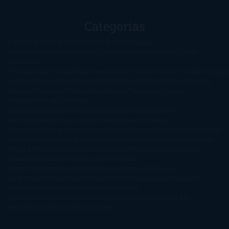
Categorías
1-Star
2-Stars
3-Stars
4-Stars
5-Stars
Artículos
periodísticos
Aventuras
Blog
Canción de Hielo y Fuego
Chick-
Lit
Ciencia
Ficción
Clásicos
Colaboraciones
Comic
Concursos
Crecemos
Descarga
del libro
Drama
Duda Gramatical
El Ojo de Sauron
El poema de la
semana
Encuestas
Erótica
Especiales
Fantasía y Ciencia
Ficción
Feeling Good
Hay
vida
Histórica
Humor
Infantil
Intriga
Juvenil
Lecturas
Anticipadas
Libros que enganchan
Listas
Literatura
Fantástica
Literatura Japonesa
LofbuksDesigns
Los más vendidos
Mi
opinión
Narrativa
No ficción
Novela de misterio y suspense
Novela
Negra y Policiaca
Ocasiones especiales
Otros
Películas
Premio
Planeta
Próximas Publicaciones
Realismo
Mágico
Realista
Recomendaciones
Reseñas
Romance
paranormal
Romántica
Romántica Victoriana
Sagas
Segunda
mano
Sentimental
Series
Sobrevivir a una
novela
Terror
Test
Thriller
Trilogías
Uncategorized
Ya a la
venta
Young Adults
¡No me gusta!