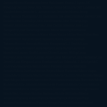
James
Hiromi Kawakami
Irene Hall
Isabel Keats
J. Lynn
J.K.
Rowling
Jacinto Rey
Jack Thorne
Jamie McGuire
Jeff Lindsay
Jeff
VanderMeer
Jennifer L. Armentrout
Jennifer Niven
Jenny
Han
Jessica Thompson
Jill Santopolo
Joe Abercrombie
Joe Hill
Joël
Dicker
John Connolly
John Katzenbach
John Tiffany
Jojo
Moyes
Jonathan Safran Foer
Jose Carlos Somoza
Jose Luis
Sampedro
José Saramago
Karen Marie Moning
Katharine
McGee
Katherine Pancol
Katie Khan
Katjia Millay
Ken Follet
Ken
Follett
Kent Haruf
Khaled Hosseini
Kiera Cass
Koushun
Takami
Kristin Hannah
Kyoichi Katayama
L.J. Smith
Laini
Taylor
Laura Kinsale
Laura Norton
Laura Nuño
Laurell K.
Hamilton
Lauren Groff
Lauren Oliver
Lauren Willig
Leisa
Rayven
Lena Valenti
Leylah Attar
Liane Moriarty
Lidia Herbada
Lisa
Jewell
Lisa Kleypas
Lucía Etxebarria
Luz Gabás
M. J. Arlidge
M.C.
Andrews
Macarena Berlín
Malin Persson Giolito
Marcello
Simoni
María Dueñas
Marian Keyes
Marie Rutkoski
Mario Vagas
Llosa
Marta Estrada
Marta Francés
Marta Quintín
Max Brooks
Megan
Hart
Megan Maxwell
Mercedes Pinto Maldonado
Mia Sheridan
Milan
Kundera
Milly Johnson
Moderna de Pueblo
Mónica Carillo
Mónica
Gutiérrez
Mónica Vázquez
Naiara Domínguez
Nalini Singh
Naomi
Novik
Neil Gaiman
Nicolas Barreau
Nicole Williams
Noelia
Amarillo
Pamela Aidan
Patrick Ness
Patrick Rothfuss
Paul
Auster
Paula Hawkins
Pauline Réage
Paullina Simons
Rachel