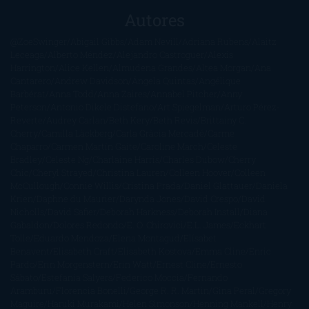
Autores
@ZoeSwinger
Abigail Gibbs
Adam Nevill
Adriana Rubens
Alaitz
Leceaga
Alberto Méndez
Alejandro Castroguer
Alexis
Harrington
Alice Kellen
Almudena Grandes
Altea Morgan
Ana
Cantarero
Andrew Davidson
Ángela Quintas
Angélique
Barbérat
Anna Todd
Anna Zaires
Annabel Pitcher
Anny
Peterson
Antonio Dikele Distefano
Art Spiegelman
Arturo Pérez-
Reverte
Audrey Carlan
Beth Kery
Beth Revis
Brittainy C.
Cherry
Camilla Läckberg
Carla Gràcia Mercadé
Carme
Chaparro
Carmen Martín Gaite
Caroline March
Celeste
Bradley
Celeste Ng
Charlaine Harris
Charles Dubow
Cherry
Chic
Cheryl Strayed
Christina Lauren
Colleen Hoover
Colleen
McCullough
Connie Willis
Cristina Prada
Daniel Glattauer
Daniela
Krien
Daphne du Maurier
Darynda Jones
David Crespo
David
Nicholls
David Safier
Deborah Harkness
Deborah Install
Diana
Gabaldon
Dolores Redondo
E. O. Chirovici
E.L. James
Eckhart
Tolle
Eduardo Mendoza
Elena Montagud
Elísabet
Benavent
Elisabeth Craft
Elisabeth Kostova
Emma Cline
Enric
Pardo
Erin Morgenstern
Erin Watt
Ernest Cline
Ernesto
Sábato
Estefanía Salyers
Federico Moccia
Fernando
Aramburu
Florencia Bonelli
George R. R. Martin
Gina Peral
Gregory
Maguire
Haruki Murakami
Helen Simonson
Henning Mankell
Henry