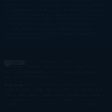
Gibson
Rainbow Rowell
Raine Miller
Robin Schone
Robin
Scoresby
Ruth Ware
S. J. Hooks
Sally Thorne
Sam Savage
Samantha
Young
Sandra Brown
Sara Ballarín
Sara Mesa
Sarah J. Maas
Sarah
Lark
Sarah MacLean
Saray García
Shari Lapena
Shea Olsen
Sherry
Thomas
Sophie Hannah
Sophie Kinsella
Stephen Chbosky
Stieg
Larsson
Susan Elizabeth Phillips
Susanna Kearsley
Suzanne
Collins
Sylvain Reynard
Sylvia Day
Tabitha Suzuma
Terry
Pratchett
Tracey Garvis Graves
Valerio Massimo Manfredi
Veronica
Rossi
Xuso Jones
Zahara
El Ojo Lector
by
www.elojolector.com
is licensed
under a
Creative Commons Reconocimiento-
NoComercial-SinObraDerivada 3.0 Unported License
. Creado a partir
de la obra en
www.elojolector.com
.
El Ojo Lector
participa en el Programa de Afiliados de Amazon EU, un
programa de publicidad para afiliados diseñado para ofrecer a sitios
web un modo de obtener comisiones por publicidad, publicitando e
incluyendo enlaces a Amazon.co.uk/ Amazon.de/ de.buyvip.com /
Amazon.fr/ Amazon.it/ it.buyvip.com/ Amazon.es/ es.buyvip.com.