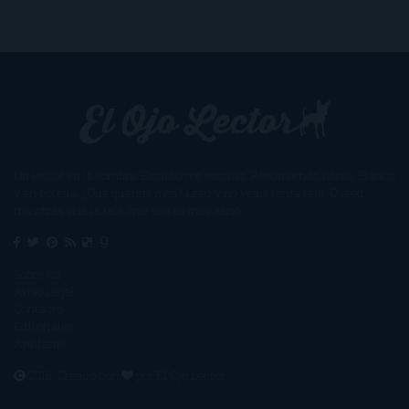
Un lector en la sombra. Escribo por escribir. Recomiendo libros. Blanco
y en botella. ¿Qué queréis más? Leed y no veáis tanta tele. O leed
mientras veis la tele, que eso es muy sano.
Sobre mí
Aviso Legal
Contacto
Editoriales
Ayúdame
2016. Creado con
por
El Ojo Lector
.