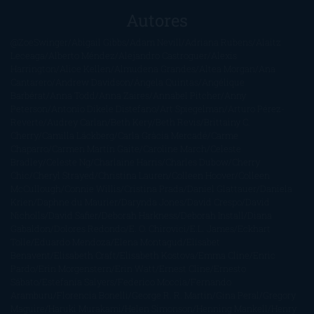
Autores
@ZoeSwinger
Abigail Gibbs
Adam Nevill
Adriana Rubens
Alaitz
Leceaga
Alberto Méndez
Alejandro Castroguer
Alexis
Harrington
Alice Kellen
Almudena Grandes
Altea Morgan
Ana
Cantarero
Andrew Davidson
Ángela Quintas
Angélique
Barbérat
Anna Todd
Anna Zaires
Annabel Pitcher
Anny
Peterson
Antonio Dikele Distefano
Art Spiegelman
Arturo Pérez-
Reverte
Audrey Carlan
Beth Kery
Beth Revis
Brittainy C.
Cherry
Camilla Läckberg
Carla Gràcia Mercadé
Carme
Chaparro
Carmen Martín Gaite
Caroline March
Celeste
Bradley
Celeste Ng
Charlaine Harris
Charles Dubow
Cherry
Chic
Cheryl Strayed
Christina Lauren
Colleen Hoover
Colleen
McCullough
Connie Willis
Cristina Prada
Daniel Glattauer
Daniela
Krien
Daphne du Maurier
Darynda Jones
David Crespo
David
Nicholls
David Safier
Deborah Harkness
Deborah Install
Diana
Gabaldon
Dolores Redondo
E. O. Chirovici
E.L. James
Eckhart
Tolle
Eduardo Mendoza
Elena Montagud
Elísabet
Benavent
Elisabeth Craft
Elisabeth Kostova
Emma Cline
Enric
Pardo
Erin Morgenstern
Erin Watt
Ernest Cline
Ernesto
Sábato
Estefanía Salyers
Federico Moccia
Fernando
Aramburu
Florencia Bonelli
George R. R. Martin
Gina Peral
Gregory
Maguire
Haruki Murakami
Helen Simonson
Henning Mankell
Henry