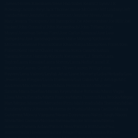
James
Hiromi Kawakami
Irene Hall
Isabel Keats
J. Lynn
J.K.
Rowling
Jacinto Rey
Jack Thorne
Jamie McGuire
Jeff Lindsay
Jeff
VanderMeer
Jennifer L. Armentrout
Jennifer Niven
Jenny
Han
Jessica Thompson
Jill Santopolo
Joe Abercrombie
Joe Hill
Joël
Dicker
John Connolly
John Katzenbach
John Tiffany
Jojo
Moyes
Jonathan Safran Foer
Jose Carlos Somoza
Jose Luis
Sampedro
José Saramago
Karen Marie Moning
Katharine
McGee
Katherine Pancol
Katie Khan
Katjia Millay
Ken Follet
Ken
Follett
Kent Haruf
Khaled Hosseini
Kiera Cass
Koushun
Takami
Kristin Hannah
Kyoichi Katayama
L.J. Smith
Laini
Taylor
Laura Kinsale
Laura Norton
Laura Nuño
Laurell K.
Hamilton
Lauren Groff
Lauren Oliver
Lauren Willig
Leisa
Rayven
Lena Valenti
Leylah Attar
Liane Moriarty
Lidia Herbada
Lisa
Jewell
Lisa Kleypas
Lucía Etxebarria
Luz Gabás
M. J. Arlidge
M.C.
Andrews
Macarena Berlín
Malin Persson Giolito
Marcello
Simoni
María Dueñas
Marian Keyes
Marie Rutkoski
Mario Vagas
Llosa
Marta Estrada
Marta Francés
Marta Quintín
Max Brooks
Megan
Hart
Megan Maxwell
Mercedes Pinto Maldonado
Mia Sheridan
Milan
Kundera
Milly Johnson
Moderna de Pueblo
Mónica Carillo
Mónica
Gutiérrez
Mónica Vázquez
Naiara Domínguez
Nalini Singh
Naomi
Novik
Neil Gaiman
Nicolas Barreau
Nicole Williams
Noelia
Amarillo
Pamela Aidan
Patrick Ness
Patrick Rothfuss
Paul
Auster
Paula Hawkins
Pauline Réage
Paullina Simons
Rachel