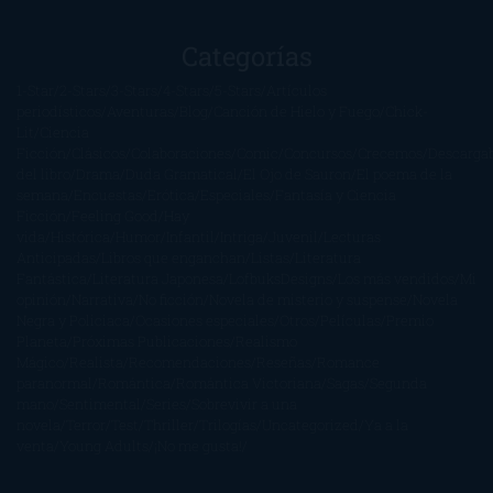
Categorías
1-Star
2-Stars
3-Stars
4-Stars
5-Stars
Artículos
periodísticos
Aventuras
Blog
Canción de Hielo y Fuego
Chick-
Lit
Ciencia
Ficción
Clásicos
Colaboraciones
Comic
Concursos
Crecemos
Descarga
del libro
Drama
Duda Gramatical
El Ojo de Sauron
El poema de la
semana
Encuestas
Erótica
Especiales
Fantasía y Ciencia
Ficción
Feeling Good
Hay
vida
Histórica
Humor
Infantil
Intriga
Juvenil
Lecturas
Anticipadas
Libros que enganchan
Listas
Literatura
Fantástica
Literatura Japonesa
LofbuksDesigns
Los más vendidos
Mi
opinión
Narrativa
No ficción
Novela de misterio y suspense
Novela
Negra y Policiaca
Ocasiones especiales
Otros
Películas
Premio
Planeta
Próximas Publicaciones
Realismo
Mágico
Realista
Recomendaciones
Reseñas
Romance
paranormal
Romántica
Romántica Victoriana
Sagas
Segunda
mano
Sentimental
Series
Sobrevivir a una
novela
Terror
Test
Thriller
Trilogías
Uncategorized
Ya a la
venta
Young Adults
¡No me gusta!