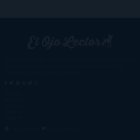
Un lector en la sombra. Escribo por escribir. Recomiendo libros. Blanco
y en botella. ¿Qué queréis más? Leed y no veáis tanta tele. O leed
mientras veis la tele, que eso es muy sano.
Sobre mí
Aviso Legal
Contacto
Editoriales
Ayúdame
2016. Creado con
por
El Ojo Lector
.