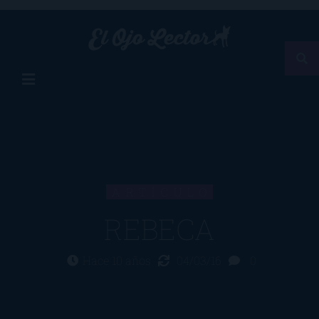
ARTÍCULO
REBECA
Hace 10 años
04/03/16
0