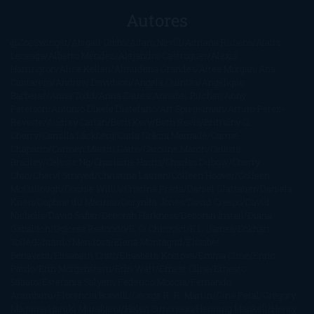
Autores
@ZoeSwinger
Abigail Gibbs
Adam Nevill
Adriana Rubens
Alaitz
Leceaga
Alberto Méndez
Alejandro Castroguer
Alexis
Harrington
Alice Kellen
Almudena Grandes
Altea Morgan
Ana
Cantarero
Andrew Davidson
Ángela Quintas
Angélique
Barbérat
Anna Todd
Anna Zaires
Annabel Pitcher
Anny
Peterson
Antonio Dikele Distefano
Art Spiegelman
Arturo Pérez-
Reverte
Audrey Carlan
Beth Kery
Beth Revis
Brittainy C.
Cherry
Camilla Läckberg
Carla Gràcia Mercadé
Carme
Chaparro
Carmen Martín Gaite
Caroline March
Celeste
Bradley
Celeste Ng
Charlaine Harris
Charles Dubow
Cherry
Chic
Cheryl Strayed
Christina Lauren
Colleen Hoover
Colleen
McCullough
Connie Willis
Cristina Prada
Daniel Glattauer
Daniela
Krien
Daphne du Maurier
Darynda Jones
David Crespo
David
Nicholls
David Safier
Deborah Harkness
Deborah Install
Diana
Gabaldon
Dolores Redondo
E. O. Chirovici
E.L. James
Eckhart
Tolle
Eduardo Mendoza
Elena Montagud
Elísabet
Benavent
Elisabeth Craft
Elisabeth Kostova
Emma Cline
Enric
Pardo
Erin Morgenstern
Erin Watt
Ernest Cline
Ernesto
Sábato
Estefanía Salyers
Federico Moccia
Fernando
Aramburu
Florencia Bonelli
George R. R. Martin
Gina Peral
Gregory
Maguire
Haruki Murakami
Helen Simonson
Henning Mankell
Henry