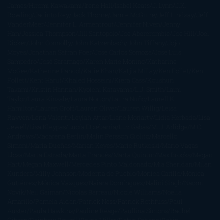
James
Hiromi Kawakami
Irene Hall
Isabel Keats
J. Lynn
J.K.
Rowling
Jacinto Rey
Jack Thorne
Jamie McGuire
Jeff Lindsay
Jeff
VanderMeer
Jennifer L. Armentrout
Jennifer Niven
Jenny
Han
Jessica Thompson
Jill Santopolo
Joe Abercrombie
Joe Hill
Joël
Dicker
John Connolly
John Katzenbach
John Tiffany
Jojo
Moyes
Jonathan Safran Foer
Jose Carlos Somoza
Jose Luis
Sampedro
José Saramago
Karen Marie Moning
Katharine
McGee
Katherine Pancol
Katie Khan
Katjia Millay
Ken Follet
Ken
Follett
Kent Haruf
Khaled Hosseini
Kiera Cass
Koushun
Takami
Kristin Hannah
Kyoichi Katayama
L.J. Smith
Laini
Taylor
Laura Kinsale
Laura Norton
Laura Nuño
Laurell K.
Hamilton
Lauren Groff
Lauren Oliver
Lauren Willig
Leisa
Rayven
Lena Valenti
Leylah Attar
Liane Moriarty
Lidia Herbada
Lisa
Jewell
Lisa Kleypas
Lucía Etxebarria
Luz Gabás
M. J. Arlidge
M.C.
Andrews
Macarena Berlín
Malin Persson Giolito
Marcello
Simoni
María Dueñas
Marian Keyes
Marie Rutkoski
Mario Vagas
Llosa
Marta Estrada
Marta Francés
Marta Quintín
Max Brooks
Megan
Hart
Megan Maxwell
Mercedes Pinto Maldonado
Mia Sheridan
Milan
Kundera
Milly Johnson
Moderna de Pueblo
Mónica Carillo
Mónica
Gutiérrez
Mónica Vázquez
Naiara Domínguez
Nalini Singh
Naomi
Novik
Neil Gaiman
Nicolas Barreau
Nicole Williams
Noelia
Amarillo
Pamela Aidan
Patrick Ness
Patrick Rothfuss
Paul
Auster
Paula Hawkins
Pauline Réage
Paullina Simons
Rachel