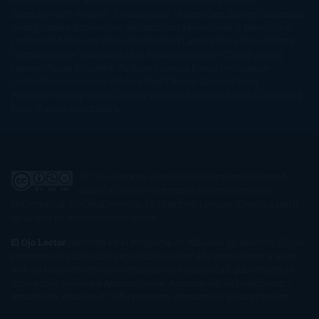
Gibson
Rainbow Rowell
Raine Miller
Robin Schone
Robin
Scoresby
Ruth Ware
S. J. Hooks
Sally Thorne
Sam Savage
Samantha
Young
Sandra Brown
Sara Ballarín
Sara Mesa
Sarah J. Maas
Sarah
Lark
Sarah MacLean
Saray García
Shari Lapena
Shea Olsen
Sherry
Thomas
Sophie Hannah
Sophie Kinsella
Stephen Chbosky
Stieg
Larsson
Susan Elizabeth Phillips
Susanna Kearsley
Suzanne
Collins
Sylvain Reynard
Sylvia Day
Tabitha Suzuma
Terry
Pratchett
Tracey Garvis Graves
Valerio Massimo Manfredi
Veronica
Rossi
Xuso Jones
Zahara
El Ojo Lector
by
www.elojolector.com
is licensed
under a
Creative Commons Reconocimiento-
NoComercial-SinObraDerivada 3.0 Unported License
. Creado a partir
de la obra en
www.elojolector.com
.
El Ojo Lector
participa en el Programa de Afiliados de Amazon EU, un
programa de publicidad para afiliados diseñado para ofrecer a sitios
web un modo de obtener comisiones por publicidad, publicitando e
incluyendo enlaces a Amazon.co.uk/ Amazon.de/ de.buyvip.com /
Amazon.fr/ Amazon.it/ it.buyvip.com/ Amazon.es/ es.buyvip.com.