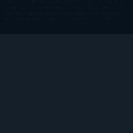
programa de publicidad para afiliados diseñado para ofrecer a sitios
web un modo de obtener comisiones por publicidad, publicitando e
incluyendo enlaces a Amazon.co.uk/ Amazon.de/ de.buyvip.com /
Amazon.fr/ Amazon.it/ it.buyvip.com/ Amazon.es/ es.buyvip.com.