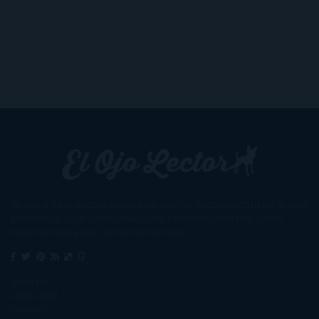
Un lector en la sombra. Escribo por escribir. Recomiendo libros. Blanco
y en botella. ¿Qué queréis más? Leed y no veáis tanta tele. O leed
mientras veis la tele, que eso es muy sano.
Sobre mí
Aviso Legal
Contacto