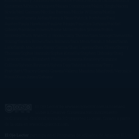
Kundera
Milly Johnson
Moderna de Pueblo
Mónica Carillo
Mónica
Gutiérrez
Mónica Vázquez
Naiara Domínguez
Nalini Singh
Naomi
Novik
Neil Gaiman
Nicolas Barreau
Nicole Williams
Noelia
Amarillo
Pamela Aidan
Patrick Ness
Patrick Rothfuss
Paul
Auster
Paula Hawkins
Pauline Réage
Paullina Simons
Rachel
Gibson
Rainbow Rowell
Raine Miller
Robin Schone
Robin
Scoresby
Ruth Ware
S. J. Hooks
Sally Thorne
Sam Savage
Samantha
Young
Sandra Brown
Sara Ballarín
Sara Mesa
Sarah J. Maas
Sarah
Lark
Sarah MacLean
Saray García
Shari Lapena
Shea Olsen
Sherry
Thomas
Sophie Hannah
Sophie Kinsella
Stephen Chbosky
Stieg
Larsson
Susan Elizabeth Phillips
Susanna Kearsley
Suzanne
Collins
Sylvain Reynard
Sylvia Day
Tabitha Suzuma
Terry
Pratchett
Tracey Garvis Graves
Valerio Massimo Manfredi
Veronica
Rossi
Xuso Jones
Zahara
El Ojo Lector
by
www.elojolector.com
is licensed
under a
Creative Commons Reconocimiento-
NoComercial-SinObraDerivada 3.0 Unported License
. Creado a partir
de la obra en
www.elojolector.com
.
El Ojo Lector
participa en el Programa de Afiliados de Amazon EU, un