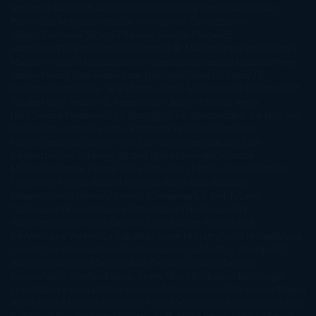
Benavent
Elisabeth Craft
Elisabeth Kostova
Emma Cline
Enric
Pardo
Erin Morgenstern
Erin Watt
Ernest Cline
Ernesto
Sábato
Estefanía Salyers
Federico Moccia
Fernando
Aramburu
Florencia Bonelli
George R. R. Martin
Gina Peral
Gregory
Maguire
Haruki Murakami
Helen Simonson
Henning Mankell
Henry
James
Hiromi Kawakami
Irene Hall
Isabel Keats
J. Lynn
J.K.
Rowling
Jacinto Rey
Jack Thorne
Jamie McGuire
Jeff Lindsay
Jeff
VanderMeer
Jennifer L. Armentrout
Jennifer Niven
Jenny
Han
Jessica Thompson
Jill Santopolo
Joe Abercrombie
Joe Hill
Joël
Dicker
John Connolly
John Katzenbach
John Tiffany
Jojo
Moyes
Jonathan Safran Foer
Jose Carlos Somoza
Jose Luis
Sampedro
José Saramago
Karen Marie Moning
Katharine
McGee
Katherine Pancol
Katie Khan
Katjia Millay
Ken Follet
Ken
Follett
Kent Haruf
Khaled Hosseini
Kiera Cass
Koushun
Takami
Kristin Hannah
Kyoichi Katayama
L.J. Smith
Laini
Taylor
Laura Kinsale
Laura Norton
Laura Nuño
Laurell K.
Hamilton
Lauren Groff
Lauren Oliver
Lauren Willig
Leisa
Rayven
Lena Valenti
Leylah Attar
Liane Moriarty
Lidia Herbada
Lisa
Jewell
Lisa Kleypas
Lucía Etxebarria
Luz Gabás
M. J. Arlidge
M.C.
Andrews
Macarena Berlín
Malin Persson Giolito
Marcello
Simoni
María Dueñas
Marian Keyes
Marie Rutkoski
Mario Vagas
Llosa
Marta Estrada
Marta Francés
Marta Quintín
Max Brooks
Megan
Hart
Megan Maxwell
Mercedes Pinto Maldonado
Mia Sheridan
Milan