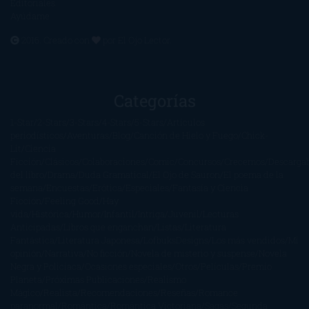
Editoriales
Ayúdame
2016. Creado con
por
El Ojo Lector
.
Categorías
1-Star
2-Stars
3-Stars
4-Stars
5-Stars
Artículos
periodísticos
Aventuras
Blog
Canción de Hielo y Fuego
Chick-
Lit
Ciencia
Ficción
Clásicos
Colaboraciones
Comic
Concursos
Crecemos
Descarga
del libro
Drama
Duda Gramatical
El Ojo de Sauron
El poema de la
semana
Encuestas
Erótica
Especiales
Fantasía y Ciencia
Ficción
Feeling Good
Hay
vida
Histórica
Humor
Infantil
Intriga
Juvenil
Lecturas
Anticipadas
Libros que enganchan
Listas
Literatura
Fantástica
Literatura Japonesa
LofbuksDesigns
Los más vendidos
Mi
opinión
Narrativa
No ficción
Novela de misterio y suspense
Novela
Negra y Policiaca
Ocasiones especiales
Otros
Películas
Premio
Planeta
Próximas Publicaciones
Realismo
Mágico
Realista
Recomendaciones
Reseñas
Romance
paranormal
Romántica
Romántica Victoriana
Sagas
Segunda