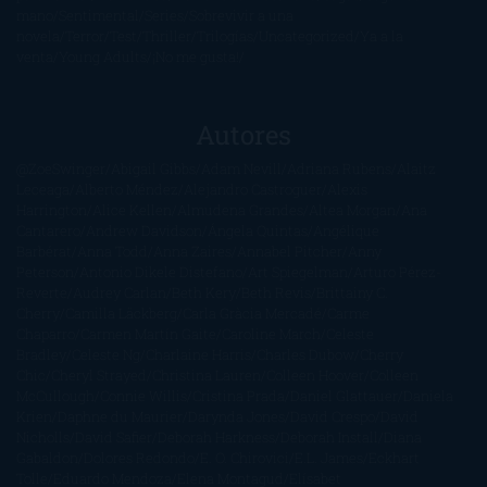
mano
Sentimental
Series
Sobrevivir a una
novela
Terror
Test
Thriller
Trilogías
Uncategorized
Ya a la
venta
Young Adults
¡No me gusta!
Autores
@ZoeSwinger
Abigail Gibbs
Adam Nevill
Adriana Rubens
Alaitz
Leceaga
Alberto Méndez
Alejandro Castroguer
Alexis
Harrington
Alice Kellen
Almudena Grandes
Altea Morgan
Ana
Cantarero
Andrew Davidson
Ángela Quintas
Angélique
Barbérat
Anna Todd
Anna Zaires
Annabel Pitcher
Anny
Peterson
Antonio Dikele Distefano
Art Spiegelman
Arturo Pérez-
Reverte
Audrey Carlan
Beth Kery
Beth Revis
Brittainy C.
Cherry
Camilla Läckberg
Carla Gràcia Mercadé
Carme
Chaparro
Carmen Martín Gaite
Caroline March
Celeste
Bradley
Celeste Ng
Charlaine Harris
Charles Dubow
Cherry
Chic
Cheryl Strayed
Christina Lauren
Colleen Hoover
Colleen
McCullough
Connie Willis
Cristina Prada
Daniel Glattauer
Daniela
Krien
Daphne du Maurier
Darynda Jones
David Crespo
David
Nicholls
David Safier
Deborah Harkness
Deborah Install
Diana
Gabaldon
Dolores Redondo
E. O. Chirovici
E.L. James
Eckhart
Tolle
Eduardo Mendoza
Elena Montagud
Elísabet