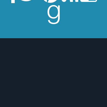
esperes críticas edulcoradas; no las
 o para mejor :)