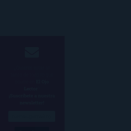
¿Quieres estar al
tanto de todo lo que
ocurre en
El Ojo
Lector
?
¡Suscríbete a nuestra
newsletter!