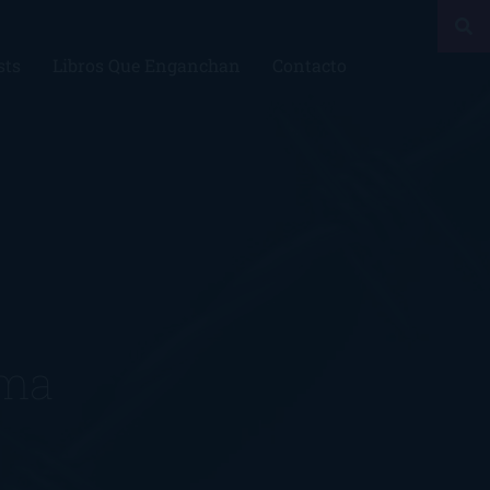
sts
Libros Que Enganchan
Contacto
uma