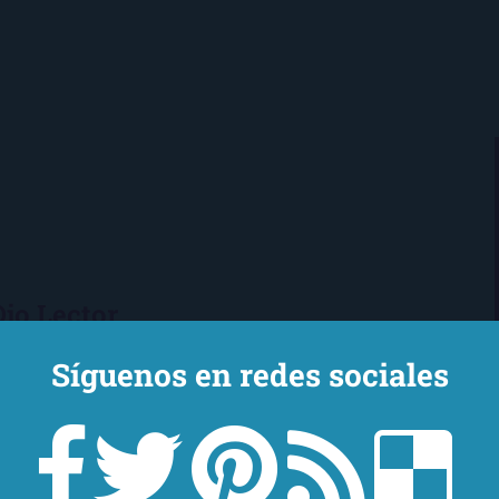
Ojo Lector
encanta leer. Vivo en Sevilla
Síguenos en redes sociales
mi novio y mi chihuahua-pantera
 de Los Beatles, me encantan los
macs, el Real Betis Balompié y las
sde 2008, leo y reseño en la sombra.