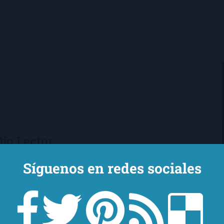
Ojo Lector
encanta leer. Vivo en Sevilla
Síguenos en redes sociales
mi novio y mi chihuahua-pantera
 de Los Beatles, me encantan los
macs, el Real Betis Balompié y las
sde 2008, leo y reseño en la sombra.