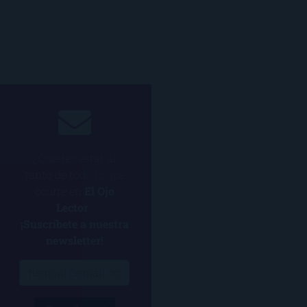
¿Quieres estar al
tanto de todo lo que
ocurre en
El Ojo
Lector
?
¡Suscríbete a nuestra
newsletter!