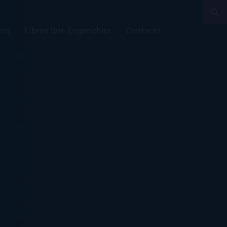
sts
Libros Que Enganchan
Contacto