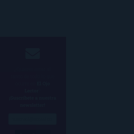
¿Quieres estar al
tanto de todo lo que
ocurre en
El Ojo
Lector
?
¡Suscríbete a nuestra
newsletter!