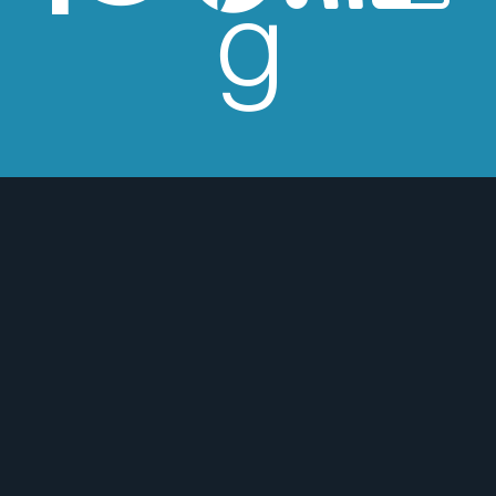
esperes críticas edulcoradas; no las
 o para mejor :)