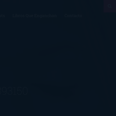
sts
Libros Que Enganchan
Contacto
893150