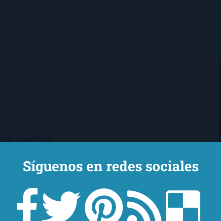
Ojo Lector
encanta leer. Vivo en Sevilla
Síguenos en redes sociales
mi novio y mi chihuahua-pantera
 de Los Beatles, me encantan los
macs, el Real Betis Balompié y las
sde 2008, leo y reseño en la sombra.