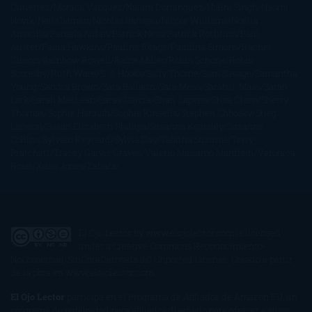
Gutiérrez
Mónica Vázquez
Naiara Domínguez
Nalini Singh
Naomi
Novik
Neil Gaiman
Nicolas Barreau
Nicole Williams
Noelia
Amarillo
Pamela Aidan
Patrick Ness
Patrick Rothfuss
Paul
Auster
Paula Hawkins
Pauline Réage
Paullina Simons
Rachel
Gibson
Rainbow Rowell
Raine Miller
Robin Schone
Robin
Scoresby
Ruth Ware
S. J. Hooks
Sally Thorne
Sam Savage
Samantha
Young
Sandra Brown
Sara Ballarín
Sara Mesa
Sarah J. Maas
Sarah
Lark
Sarah MacLean
Saray García
Shari Lapena
Shea Olsen
Sherry
Thomas
Sophie Hannah
Sophie Kinsella
Stephen Chbosky
Stieg
Larsson
Susan Elizabeth Phillips
Susanna Kearsley
Suzanne
Collins
Sylvain Reynard
Sylvia Day
Tabitha Suzuma
Terry
Pratchett
Tracey Garvis Graves
Valerio Massimo Manfredi
Veronica
Rossi
Xuso Jones
Zahara
El Ojo Lector
by
www.elojolector.com
is licensed
under a
Creative Commons Reconocimiento-
NoComercial-SinObraDerivada 3.0 Unported License
. Creado a partir
de la obra en
www.elojolector.com
.
El Ojo Lector
participa en el Programa de Afiliados de Amazon EU, un
programa de publicidad para afiliados diseñado para ofrecer a sitios