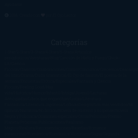
Ayúdame
2016. Creado con
por
El Ojo Lector
.
Categorías
1-Star
2-Stars
3-Stars
4-Stars
5-Stars
Artículos
periodísticos
Aventuras
Blog
Canción de Hielo y Fuego
Chick-
Lit
Ciencia
Ficción
Clásicos
Colaboraciones
Comic
Concursos
Crecemos
Descarga
del libro
Drama
Duda Gramatical
El Ojo de Sauron
El poema de la
semana
Encuestas
Erótica
Especiales
Fantasía y Ciencia
Ficción
Feeling Good
Hay
vida
Histórica
Humor
Infantil
Intriga
Juvenil
Lecturas
Anticipadas
Libros que enganchan
Listas
Literatura
Fantástica
Literatura Japonesa
LofbuksDesigns
Los más vendidos
Mi
opinión
Narrativa
No ficción
Novela de misterio y suspense
Novela
Negra y Policiaca
Ocasiones especiales
Otros
Películas
Premio
Planeta
Próximas Publicaciones
Realismo
Mágico
Realista
Recomendaciones
Reseñas
Romance
paranormal
Romántica
Romántica Victoriana
Sagas
Segunda