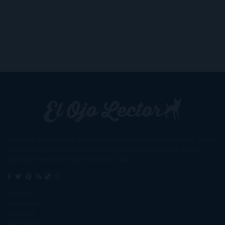
Un lector en la sombra. Escribo por escribir. Recomiendo libros. Blanco
y en botella. ¿Qué queréis más? Leed y no veáis tanta tele. O leed
mientras veis la tele, que eso es muy sano.
Sobre mí
Aviso Legal
Contacto
Editoriales