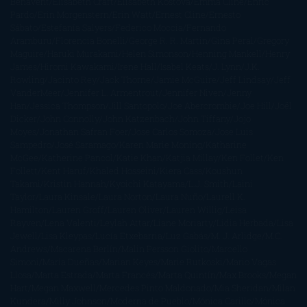
Benavent
Elisabeth Craft
Elisabeth Kostova
Emma Cline
Enric
Pardo
Erin Morgenstern
Erin Watt
Ernest Cline
Ernesto
Sábato
Estefanía Salyers
Federico Moccia
Fernando
Aramburu
Florencia Bonelli
George R. R. Martin
Gina Peral
Gregory
Maguire
Haruki Murakami
Helen Simonson
Henning Mankell
Henry
James
Hiromi Kawakami
Irene Hall
Isabel Keats
J. Lynn
J.K.
Rowling
Jacinto Rey
Jack Thorne
Jamie McGuire
Jeff Lindsay
Jeff
VanderMeer
Jennifer L. Armentrout
Jennifer Niven
Jenny
Han
Jessica Thompson
Jill Santopolo
Joe Abercrombie
Joe Hill
Joël
Dicker
John Connolly
John Katzenbach
John Tiffany
Jojo
Moyes
Jonathan Safran Foer
Jose Carlos Somoza
Jose Luis
Sampedro
José Saramago
Karen Marie Moning
Katharine
McGee
Katherine Pancol
Katie Khan
Katjia Millay
Ken Follet
Ken
Follett
Kent Haruf
Khaled Hosseini
Kiera Cass
Koushun
Takami
Kristin Hannah
Kyoichi Katayama
L.J. Smith
Laini
Taylor
Laura Kinsale
Laura Norton
Laura Nuño
Laurell K.
Hamilton
Lauren Groff
Lauren Oliver
Lauren Willig
Leisa
Rayven
Lena Valenti
Leylah Attar
Liane Moriarty
Lidia Herbada
Lisa
Jewell
Lisa Kleypas
Lucía Etxebarria
Luz Gabás
M. J. Arlidge
M.C.
Andrews
Macarena Berlín
Malin Persson Giolito
Marcello
Simoni
María Dueñas
Marian Keyes
Marie Rutkoski
Mario Vagas
Llosa
Marta Estrada
Marta Francés
Marta Quintín
Max Brooks
Megan
Hart
Megan Maxwell
Mercedes Pinto Maldonado
Mia Sheridan
Milan
Kundera
Milly Johnson
Moderna de Pueblo
Mónica Carillo
Mónica