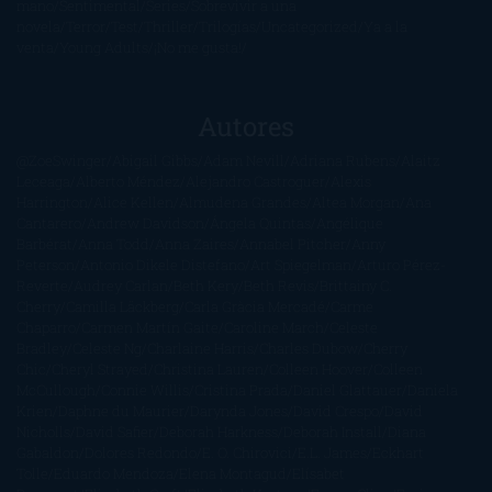
mano
Sentimental
Series
Sobrevivir a una
novela
Terror
Test
Thriller
Trilogías
Uncategorized
Ya a la
venta
Young Adults
¡No me gusta!
Autores
@ZoeSwinger
Abigail Gibbs
Adam Nevill
Adriana Rubens
Alaitz
Leceaga
Alberto Méndez
Alejandro Castroguer
Alexis
Harrington
Alice Kellen
Almudena Grandes
Altea Morgan
Ana
Cantarero
Andrew Davidson
Ángela Quintas
Angélique
Barbérat
Anna Todd
Anna Zaires
Annabel Pitcher
Anny
Peterson
Antonio Dikele Distefano
Art Spiegelman
Arturo Pérez-
Reverte
Audrey Carlan
Beth Kery
Beth Revis
Brittainy C.
Cherry
Camilla Läckberg
Carla Gràcia Mercadé
Carme
Chaparro
Carmen Martín Gaite
Caroline March
Celeste
Bradley
Celeste Ng
Charlaine Harris
Charles Dubow
Cherry
Chic
Cheryl Strayed
Christina Lauren
Colleen Hoover
Colleen
McCullough
Connie Willis
Cristina Prada
Daniel Glattauer
Daniela
Krien
Daphne du Maurier
Darynda Jones
David Crespo
David
Nicholls
David Safier
Deborah Harkness
Deborah Install
Diana
Gabaldon
Dolores Redondo
E. O. Chirovici
E.L. James
Eckhart
Tolle
Eduardo Mendoza
Elena Montagud
Elísabet